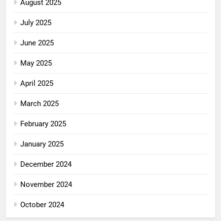
August 2025
July 2025
June 2025
May 2025
April 2025
March 2025
February 2025
January 2025
December 2024
November 2024
October 2024