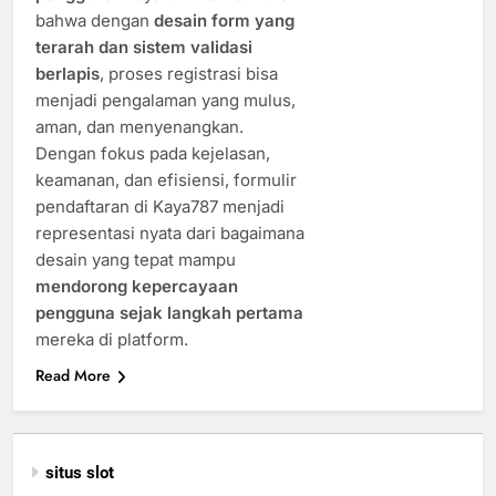
bahwa dengan
desain form yang
terarah dan sistem validasi
berlapis
, proses registrasi bisa
menjadi pengalaman yang mulus,
aman, dan menyenangkan.
Dengan fokus pada kejelasan,
keamanan, dan efisiensi, formulir
pendaftaran di Kaya787 menjadi
representasi nyata dari bagaimana
desain yang tepat mampu
mendorong kepercayaan
pengguna sejak langkah pertama
mereka di platform.
Read More
situs slot