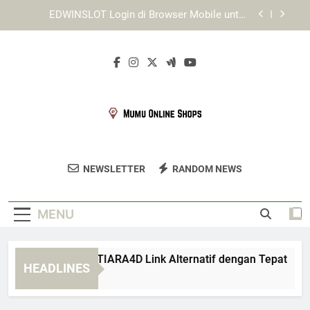
Skip
Panduan Login Edwinslot Resmi untuk Pengguna
to
Aktif
content
Cara Mengatasi Kendala Saat Lebah4D Login
dengan Langkah yang Lebih Praktis
Cara Menyimpan TIARA4D Link Alternatif dengan
Tepat
EDWINSLOT Login di Browser Mobile untuk
Akses yang Lebih Efisien
Panduan Login Edwinslot Resmi untuk Pengguna
Aktif
Mumu Online
Dapatkan Produk Terbaik Dengan Harga
Cara Mengatasi Kendala Saat Lebah4D Login
NEWSLETTER
RANDOM NEWS
Shops
dengan Langkah yang Lebih Praktis
Bersaing Di Mumu Online Shops.
MENU
ra Menyimpan TIARA4D Link Alternatif dengan Tepat
E
HEADLINES
Weeks Ago
1