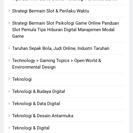
Strategi Bermain Slot & Perilaku Waktu
Strategi Bermain Slot Psikologi Game Online Panduan
Slot Pemula Tips Hiburan Digital Manajemen Modal
Game
Taruhan Sepak Bola, Judi Online, Industri Taruhan
Technology > Gaming Topics > Open-World &
Environmental Design
Teknologi
Teknologi & Budaya Digital
Teknologi & Data Digital
Teknologi & Desain Antarmuka
Teknologi & Digital