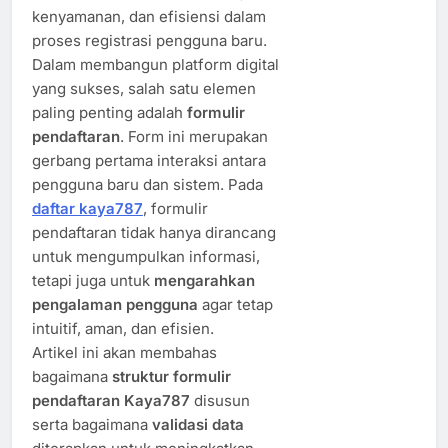
kenyamanan, dan efisiensi dalam
proses registrasi pengguna baru.
Dalam membangun platform digital
yang sukses, salah satu elemen
paling penting adalah
formulir
pendaftaran
. Form ini merupakan
gerbang pertama interaksi antara
pengguna baru dan sistem. Pada
daftar kaya787
, formulir
pendaftaran tidak hanya dirancang
untuk mengumpulkan informasi,
tetapi juga untuk
mengarahkan
pengalaman pengguna
agar tetap
intuitif, aman, dan efisien.
Artikel ini akan membahas
bagaimana
struktur formulir
pendaftaran Kaya787
disusun
serta bagaimana
validasi data