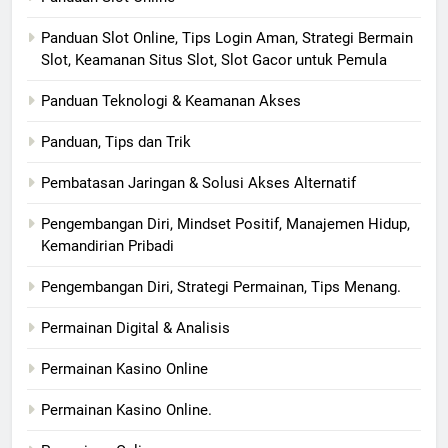
Panduan Slot Online, Tips Login Aman, Strategi Bermain
Slot, Keamanan Situs Slot, Slot Gacor untuk Pemula
Panduan Teknologi & Keamanan Akses
Panduan, Tips dan Trik
Pembatasan Jaringan & Solusi Akses Alternatif
Pengembangan Diri, Mindset Positif, Manajemen Hidup,
Kemandirian Pribadi
Pengembangan Diri, Strategi Permainan, Tips Menang.
Permainan Digital & Analisis
Permainan Kasino Online
Permainan Kasino Online.