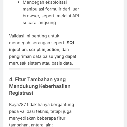
Mencegah eksploitasi
manipulasi formulir dari luar
browser, seperti melalui API
secara langsung
Validasi ini penting untuk
mencegah serangan seperti
SQL
injection
,
script injection
, dan
pengiriman data palsu yang dapat
merusak sistem atau basis data.
4.
Fitur Tambahan yang
Mendukung Keberhasilan
Registrasi
Kaya787 tidak hanya bergantung
pada validasi teknis, tetapi juga
menyediakan beberapa fitur
tambahan, antara lain: