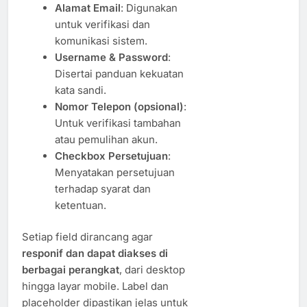
Alamat Email
: Digunakan
untuk verifikasi dan
komunikasi sistem.
Username & Password
:
Disertai panduan kekuatan
kata sandi.
Nomor Telepon (opsional)
:
Untuk verifikasi tambahan
atau pemulihan akun.
Checkbox Persetujuan
:
Menyatakan persetujuan
terhadap syarat dan
ketentuan.
Setiap field dirancang agar
responif dan dapat diakses di
berbagai perangkat
, dari desktop
hingga layar mobile. Label dan
placeholder dipastikan jelas untuk