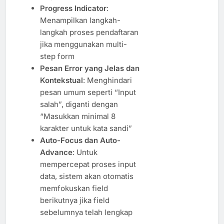
Progress Indicator
:
Menampilkan langkah-
langkah proses pendaftaran
jika menggunakan multi-
step form
Pesan Error yang Jelas dan
Kontekstual
: Menghindari
pesan umum seperti “Input
salah”, diganti dengan
“Masukkan minimal 8
karakter untuk kata sandi”
Auto-Focus dan Auto-
Advance
: Untuk
mempercepat proses input
data, sistem akan otomatis
memfokuskan field
berikutnya jika field
sebelumnya telah lengkap