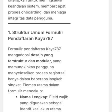
diterapkan untuk meningkatkan
keandalan sistem, mempercepat
proses onboarding, dan menjaga
integritas data pengguna.
1.
Struktur Umum Formulir
Pendaftaran Kaya787
Formulir pendaftaran Kaya787
mengadopsi
desain yang
terstruktur dan modular
, yang
memungkinkan pengguna
menyelesaikan proses registrasi
hanya dalam beberapa langkah
singkat. Elemen utama dalam
formulir mencakup:
Nama Lengkap
: Field wajib
yang digunakan sebagai
identifikasi akun utama.