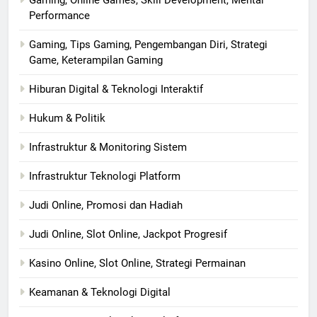
Performance
Gaming, Tips Gaming, Pengembangan Diri, Strategi
Game, Keterampilan Gaming
Hiburan Digital & Teknologi Interaktif
Hukum & Politik
Infrastruktur & Monitoring Sistem
Infrastruktur Teknologi Platform
Judi Online, Promosi dan Hadiah
Judi Online, Slot Online, Jackpot Progresif
Kasino Online, Slot Online, Strategi Permainan
Keamanan & Teknologi Digital