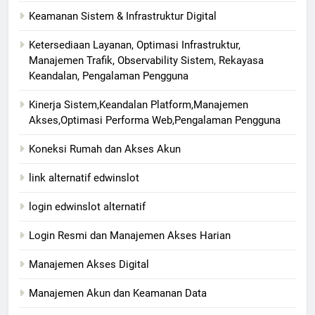
Keamanan Sistem & Infrastruktur Digital
Ketersediaan Layanan, Optimasi Infrastruktur,
Manajemen Trafik, Observability Sistem, Rekayasa
Keandalan, Pengalaman Pengguna
Kinerja Sistem,Keandalan Platform,Manajemen
Akses,Optimasi Performa Web,Pengalaman Pengguna
Koneksi Rumah dan Akses Akun
link alternatif edwinslot
login edwinslot alternatif
Login Resmi dan Manajemen Akses Harian
Manajemen Akses Digital
Manajemen Akun dan Keamanan Data