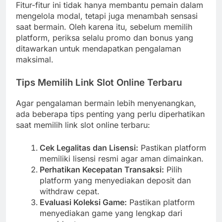
Fitur-fitur ini tidak hanya membantu pemain dalam
mengelola modal, tetapi juga menambah sensasi
saat bermain. Oleh karena itu, sebelum memilih
platform, periksa selalu promo dan bonus yang
ditawarkan untuk mendapatkan pengalaman
maksimal.
Tips Memilih Link Slot Online Terbaru
Agar pengalaman bermain lebih menyenangkan,
ada beberapa tips penting yang perlu diperhatikan
saat memilih link slot online terbaru:
Cek Legalitas dan Lisensi:
Pastikan platform
memiliki lisensi resmi agar aman dimainkan.
Perhatikan Kecepatan Transaksi:
Pilih
platform yang menyediakan deposit dan
withdraw cepat.
Evaluasi Koleksi Game:
Pastikan platform
menyediakan game yang lengkap dari