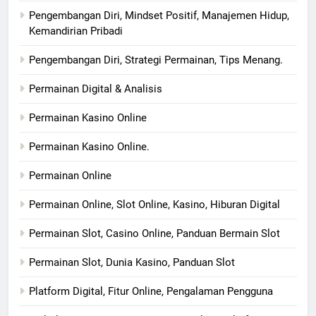
Pengembangan Diri, Mindset Positif, Manajemen Hidup,
Kemandirian Pribadi
Pengembangan Diri, Strategi Permainan, Tips Menang.
Permainan Digital & Analisis
Permainan Kasino Online
Permainan Kasino Online.
Permainan Online
Permainan Online, Slot Online, Kasino, Hiburan Digital
Permainan Slot, Casino Online, Panduan Bermain Slot
Permainan Slot, Dunia Kasino, Panduan Slot
Platform Digital, Fitur Online, Pengalaman Pengguna