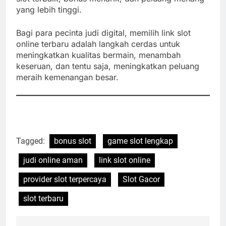
yang lebih tinggi.
Bagi para pecinta judi digital, memilih link slot
online terbaru adalah langkah cerdas untuk
meningkatkan kualitas bermain, menambah
keseruan, dan tentu saja, meningkatkan peluang
meraih kemenangan besar.
Tagged:
bonus slot
game slot lengkap
judi online aman
link slot online
provider slot terpercaya
Slot Gacor
slot terbaru