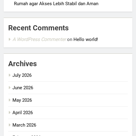
Rumah agar Akses Lebih Stabil dan Aman
Recent Comments
A WordPress Commenter
on
Hello world!
Archives
July 2026
June 2026
May 2026
April 2026
March 2026