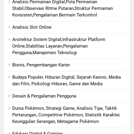
Analisis Permainan Digital,Pola Permainan
Stabil,Observasi Ritme Putaran,Struktur Permainan
Konsisten,Pengalaman Bermain Terkontrol
Analisis Slot Online
Arsitektur Sistem Digital,Infrastruktur Platform
Online,Stabilitas Layanan,Pengalaman
Pengguna,Manajemen Teknologi
Bisnis, Pengembangan Karier
Budaya Populer, Hiburan Digital, Sejarah Kasino, Media
dan Film, Psikologi Hiburan, Game dan Media
Desain & Pengalaman Pengguna
Dunia Pokémon, Strategi Game, Analisis Tipe, Taktik
Pertarungan, Competitive Pokémon, Statistik Karakter,
Keunggulan Serangan, Metagame Pokémon
Edukasi Digital & Gaming