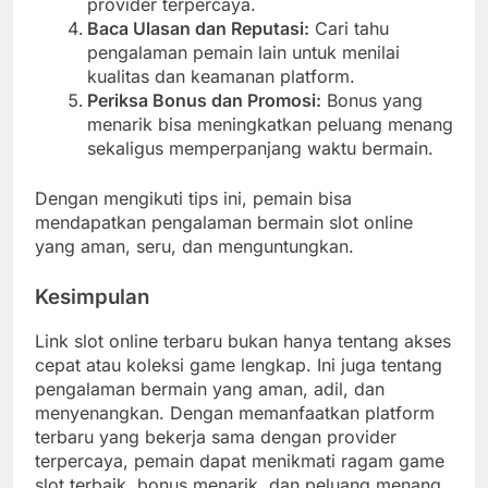
provider terpercaya.
Baca Ulasan dan Reputasi:
Cari tahu
pengalaman pemain lain untuk menilai
kualitas dan keamanan platform.
Periksa Bonus dan Promosi:
Bonus yang
menarik bisa meningkatkan peluang menang
sekaligus memperpanjang waktu bermain.
Dengan mengikuti tips ini, pemain bisa
mendapatkan pengalaman bermain slot online
yang aman, seru, dan menguntungkan.
Kesimpulan
Link slot online terbaru bukan hanya tentang akses
cepat atau koleksi game lengkap. Ini juga tentang
pengalaman bermain yang aman, adil, dan
menyenangkan. Dengan memanfaatkan platform
terbaru yang bekerja sama dengan provider
terpercaya, pemain dapat menikmati ragam game
slot terbaik, bonus menarik, dan peluang menang