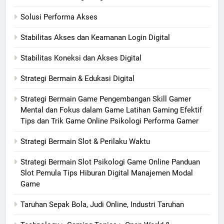
Solusi Performa Akses
Stabilitas Akses dan Keamanan Login Digital
Stabilitas Koneksi dan Akses Digital
Strategi Bermain & Edukasi Digital
Strategi Bermain Game Pengembangan Skill Gamer
Mental dan Fokus dalam Game Latihan Gaming Efektif
Tips dan Trik Game Online Psikologi Performa Gamer
Strategi Bermain Slot & Perilaku Waktu
Strategi Bermain Slot Psikologi Game Online Panduan
Slot Pemula Tips Hiburan Digital Manajemen Modal
Game
Taruhan Sepak Bola, Judi Online, Industri Taruhan