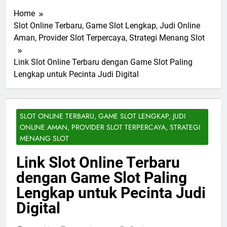
Home
Slot Online Terbaru, Game Slot Lengkap, Judi Online
Aman, Provider Slot Terpercaya, Strategi Menang Slot
Link Slot Online Terbaru dengan Game Slot Paling
Lengkap untuk Pecinta Judi Digital
SLOT ONLINE TERBARU, GAME SLOT LENGKAP, JUDI
ONLINE AMAN, PROVIDER SLOT TERPERCAYA, STRATEGI
MENANG SLOT
Link Slot Online Terbaru
dengan Game Slot Paling
Lengkap untuk Pecinta Judi
Digital