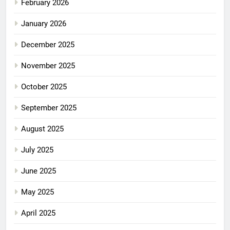
February 2026
January 2026
December 2025
November 2025
October 2025
September 2025
August 2025
July 2025
June 2025
May 2025
April 2025