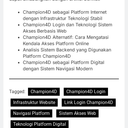
Champion4D sebagai Platform Internet
dengan Infrastruktur Teknologi Stabil
Champion4D Login dan Teknologi Sistem
Akses Berbasis Web
Champion4D Alternatif: Cara Mengatasi
Kendala Akses Platform Online
Analisis Sistem Backend yang Digunakan
Platform Champion4D
Champion4D sebagai Platform Digital
dengan Sistem Navigasi Modern
Tagged:
Champion4D
Champion4D Login
Infrastruktur Website
Link Login Champion4D
Navigasi Platform
Sistem Akses Web
Teknologi Platform Digital