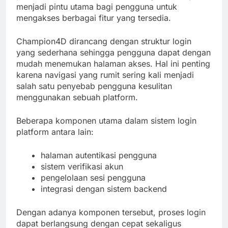
menjadi pintu utama bagi pengguna untuk
mengakses berbagai fitur yang tersedia.
Champion4D dirancang dengan struktur login
yang sederhana sehingga pengguna dapat dengan
mudah menemukan halaman akses. Hal ini penting
karena navigasi yang rumit sering kali menjadi
salah satu penyebab pengguna kesulitan
menggunakan sebuah platform.
Beberapa komponen utama dalam sistem login
platform antara lain:
halaman autentikasi pengguna
sistem verifikasi akun
pengelolaan sesi pengguna
integrasi dengan sistem backend
Dengan adanya komponen tersebut, proses login
dapat berlangsung dengan cepat sekaligus