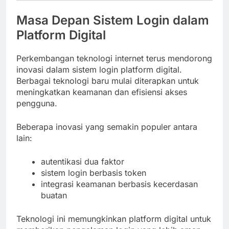
Masa Depan Sistem Login dalam
Platform Digital
Perkembangan teknologi internet terus mendorong
inovasi dalam sistem login platform digital.
Berbagai teknologi baru mulai diterapkan untuk
meningkatkan keamanan dan efisiensi akses
pengguna.
Beberapa inovasi yang semakin populer antara
lain:
autentikasi dua faktor
sistem login berbasis token
integrasi keamanan berbasis kecerdasan
buatan
Teknologi ini memungkinkan platform digital untuk