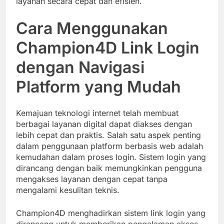
layanan secara cepat dan efisien.
Cara Menggunakan
Champion4D Link Login
dengan Navigasi
Platform yang Mudah
Kemajuan teknologi internet telah membuat
berbagai layanan digital dapat diakses dengan
lebih cepat dan praktis. Salah satu aspek penting
dalam penggunaan platform berbasis web adalah
kemudahan dalam proses login. Sistem login yang
dirancang dengan baik memungkinkan pengguna
mengakses layanan dengan cepat tanpa
mengalami kesulitan teknis.
Champion4D menghadirkan sistem link login yang
dirancang untuk memberikan pengalaman akses