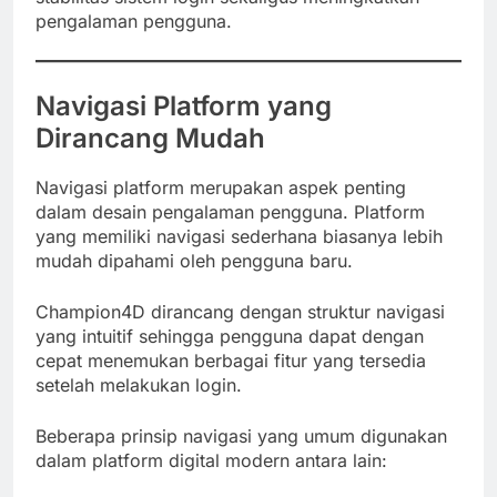
pengalaman pengguna.
Navigasi Platform yang
Dirancang Mudah
Navigasi platform merupakan aspek penting
dalam desain pengalaman pengguna. Platform
yang memiliki navigasi sederhana biasanya lebih
mudah dipahami oleh pengguna baru.
Champion4D dirancang dengan struktur navigasi
yang intuitif sehingga pengguna dapat dengan
cepat menemukan berbagai fitur yang tersedia
setelah melakukan login.
Beberapa prinsip navigasi yang umum digunakan
dalam platform digital modern antara lain: