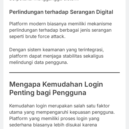
Perlindungan terhadap Serangan Digital
Platform modern biasanya memiliki mekanisme
perlindungan terhadap berbagai jenis serangan
seperti brute force attack.
Dengan sistem keamanan yang terintegrasi,
platform dapat menjaga stabilitas sekaligus
melindungi data pengguna.
Mengapa Kemudahan Login
Penting bagi Pengguna
Kemudahan login merupakan salah satu faktor
utama yang mempengaruhi kepuasan pengguna.
Platform yang memiliki proses login yang
sederhana biasanya lebih disukai karena