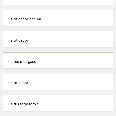
slot gacor hari ini
slot gacor
situs slot gacor
slot gacor
situs terpercaya