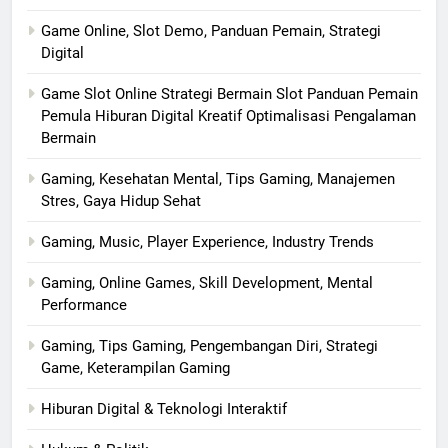
Game Online, Slot Demo, Panduan Pemain, Strategi
Digital
Game Slot Online Strategi Bermain Slot Panduan Pemain
Pemula Hiburan Digital Kreatif Optimalisasi Pengalaman
Bermain
Gaming, Kesehatan Mental, Tips Gaming, Manajemen
Stres, Gaya Hidup Sehat
Gaming, Music, Player Experience, Industry Trends
Gaming, Online Games, Skill Development, Mental
Performance
Gaming, Tips Gaming, Pengembangan Diri, Strategi
Game, Keterampilan Gaming
Hiburan Digital & Teknologi Interaktif