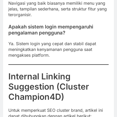
Navigasi yang baik biasanya memiliki menu yang
jelas, tampilan sederhana, serta struktur fitur yang
terorganisir.
Apakah sistem login mempengaruhi
pengalaman pengguna?
Ya. Sistem login yang cepat dan stabil dapat
meningkatkan kenyamanan pengguna saat
mengakses platform.
Internal Linking
Suggestion (Cluster
Champion4D)
Untuk memperkuat SEO cluster brand, artikel ini
dapat dihubungkan dengan artikel berikut: