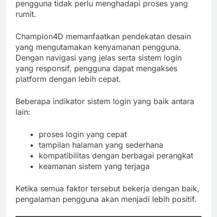
pengguna tidak perlu menghadapi proses yang
rumit.
Champion4D memanfaatkan pendekatan desain
yang mengutamakan kenyamanan pengguna.
Dengan navigasi yang jelas serta sistem login
yang responsif, pengguna dapat mengakses
platform dengan lebih cepat.
Beberapa indikator sistem login yang baik antara
lain:
proses login yang cepat
tampilan halaman yang sederhana
kompatibilitas dengan berbagai perangkat
keamanan sistem yang terjaga
Ketika semua faktor tersebut bekerja dengan baik,
pengalaman pengguna akan menjadi lebih positif.