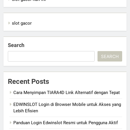
slot gacor
Search
SEARCH
Recent Posts
Cara Menyimpan TIARA4D Link Alternatif dengan Tepat
EDWINSLOT Login di Browser Mobile untuk Akses yang
Lebih Efisien
Panduan Login Edwinslot Resmi untuk Pengguna Aktif