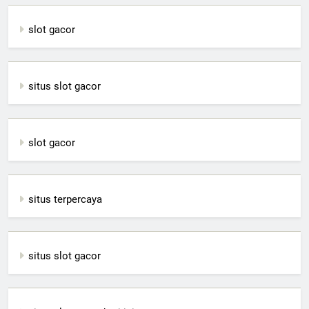
slot gacor
situs slot gacor
slot gacor
situs terpercaya
situs slot gacor