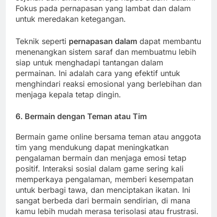
Fokus pada pernapasan yang lambat dan dalam
untuk meredakan ketegangan.
Teknik seperti
pernapasan dalam
dapat membantu
menenangkan sistem saraf dan membuatmu lebih
siap untuk menghadapi tantangan dalam
permainan. Ini adalah cara yang efektif untuk
menghindari reaksi emosional yang berlebihan dan
menjaga kepala tetap dingin.
6.
Bermain dengan Teman atau Tim
Bermain game online bersama teman atau anggota
tim yang mendukung dapat meningkatkan
pengalaman bermain dan menjaga emosi tetap
positif. Interaksi sosial dalam game sering kali
memperkaya pengalaman, memberi kesempatan
untuk berbagi tawa, dan menciptakan ikatan. Ini
sangat berbeda dari bermain sendirian, di mana
kamu lebih mudah merasa terisolasi atau frustrasi.