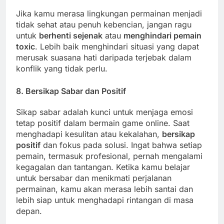
Jika kamu merasa lingkungan permainan menjadi
tidak sehat atau penuh kebencian, jangan ragu
untuk
berhenti sejenak
atau
menghindari pemain
toxic
. Lebih baik menghindari situasi yang dapat
merusak suasana hati daripada terjebak dalam
konflik yang tidak perlu.
8.
Bersikap Sabar dan Positif
Sikap sabar adalah kunci untuk menjaga emosi
tetap positif dalam bermain game online. Saat
menghadapi kesulitan atau kekalahan,
bersikap
positif
dan fokus pada solusi. Ingat bahwa setiap
pemain, termasuk profesional, pernah mengalami
kegagalan dan tantangan. Ketika kamu belajar
untuk bersabar dan menikmati perjalanan
permainan, kamu akan merasa lebih santai dan
lebih siap untuk menghadapi rintangan di masa
depan.