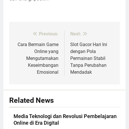
Previous:
Next:
Post
navigation
Cara Bermain Game
Slot Gacor Hari Ini
Online yang
dengan Pola
Mengutamakan
Permainan Stabil
Keseimbangan
Tanpa Perubahan
Emosional
Mendadak
Related News
Media Teknologi dan Revolusi Pembelajaran
Online di Era Digital