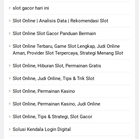
slot gacor hari ini
Slot Online | Analisis Data | Rekomendasi Slot
Slot Online Slot Gacor Panduan Bermain
Slot Online Terbaru, Game Slot Lengkap, Judi Online
Aman, Provider Slot Terpercaya, Strategi Menang Slot
Slot Online, Hiburan Slot, Permainan Gratis
Slot Online, Judi Online, Tips & Trik Slot
Slot Online, Permainan Kasino
Slot Online, Permainan Kasino, Judi Online
Slot Online, Tips & Strategi, Slot Gacor
Solusi Kendala Login Digital