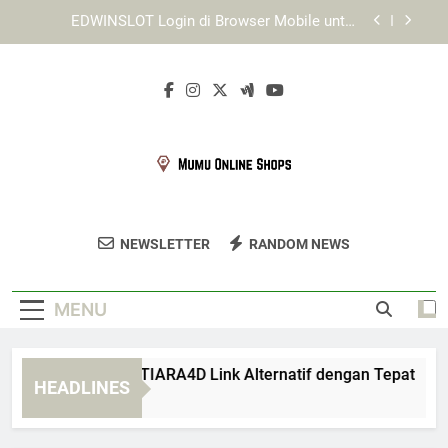
Skip
Panduan Login Edwinslot Resmi untuk Pengguna
to
Aktif
content
Cara Mengatasi Kendala Saat Lebah4D Login
dengan Langkah yang Lebih Praktis
Cara Menyimpan TIARA4D Link Alternatif dengan
Tepat
EDWINSLOT Login di Browser Mobile untuk
Akses yang Lebih Efisien
Panduan Login Edwinslot Resmi untuk Pengguna
Aktif
Mumu Online
Dapatkan Produk Terbaik Dengan Harga
Cara Mengatasi Kendala Saat Lebah4D Login
NEWSLETTER
RANDOM NEWS
Shops
dengan Langkah yang Lebih Praktis
Bersaing Di Mumu Online Shops.
MENU
ra Menyimpan TIARA4D Link Alternatif dengan Tepat
E
HEADLINES
Weeks Ago
1 