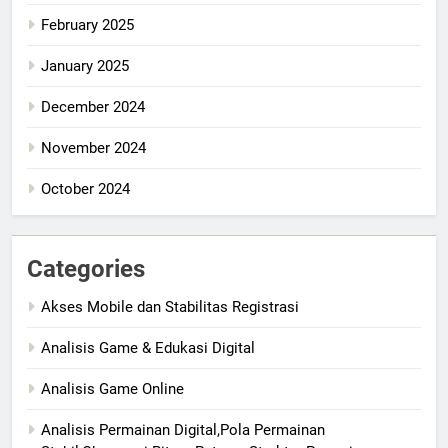
February 2025
January 2025
December 2024
November 2024
October 2024
Categories
Akses Mobile dan Stabilitas Registrasi
Analisis Game & Edukasi Digital
Analisis Game Online
Analisis Permainan Digital,Pola Permainan