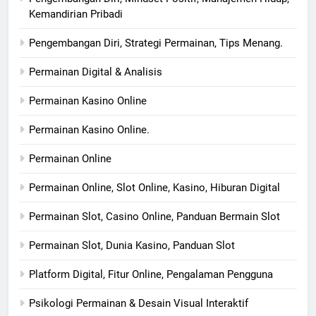
Kemandirian Pribadi
Pengembangan Diri, Strategi Permainan, Tips Menang.
Permainan Digital & Analisis
Permainan Kasino Online
Permainan Kasino Online.
Permainan Online
Permainan Online, Slot Online, Kasino, Hiburan Digital
Permainan Slot, Casino Online, Panduan Bermain Slot
Permainan Slot, Dunia Kasino, Panduan Slot
Platform Digital, Fitur Online, Pengalaman Pengguna
Psikologi Permainan & Desain Visual Interaktif