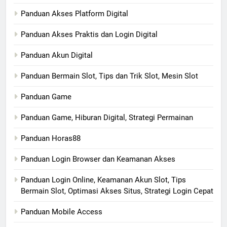
Panduan Akses Platform Digital
Panduan Akses Praktis dan Login Digital
Panduan Akun Digital
Panduan Bermain Slot, Tips dan Trik Slot, Mesin Slot
Panduan Game
Panduan Game, Hiburan Digital, Strategi Permainan
Panduan Horas88
Panduan Login Browser dan Keamanan Akses
Panduan Login Online, Keamanan Akun Slot, Tips
Bermain Slot, Optimasi Akses Situs, Strategi Login Cepat
Panduan Mobile Access