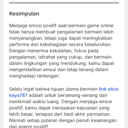
Kesimpulan
Menjaga emosi positif saat bermain game online
tidak hanya membuat pengalaman bermain lebih
menyenangkan, tetapi juga dapat meningkatkan
performa dan kebahagiaan secara keseluruhan.
Dengan menerima kekalahan, fokus pada
pengalaman, istirahat yang cukup, dan bermain
dalam lingkungan yang mendukung, kamu dapat
mengendalikan emosi dan tetap tenang dalam
menghadapi tantangan.
Selalu ingat bahwa tujuan utama bermain
link situs
kaya787
adalah untuk bersenang-senang dan
menikmati waktu luang. Dengan menjaga emosi
positif, kamu dapat merasakan kepuasan yang
lebih besar, terlepas dari hasil akhir permainan.
Nikmati setiap putaran dengan penuh kesenangan
dan energi positif!