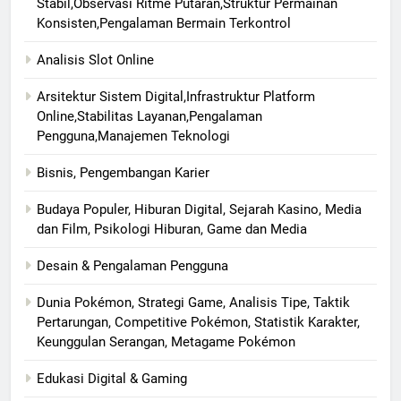
Stabil,Observasi Ritme Putaran,Struktur Permainan
Konsisten,Pengalaman Bermain Terkontrol
Analisis Slot Online
Arsitektur Sistem Digital,Infrastruktur Platform
Online,Stabilitas Layanan,Pengalaman
Pengguna,Manajemen Teknologi
Bisnis, Pengembangan Karier
Budaya Populer, Hiburan Digital, Sejarah Kasino, Media
dan Film, Psikologi Hiburan, Game dan Media
Desain & Pengalaman Pengguna
Dunia Pokémon, Strategi Game, Analisis Tipe, Taktik
Pertarungan, Competitive Pokémon, Statistik Karakter,
Keunggulan Serangan, Metagame Pokémon
Edukasi Digital & Gaming