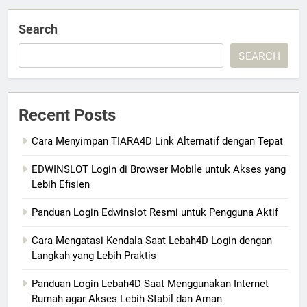
Search
SEARCH
Recent Posts
Cara Menyimpan TIARA4D Link Alternatif dengan Tepat
EDWINSLOT Login di Browser Mobile untuk Akses yang
Lebih Efisien
Panduan Login Edwinslot Resmi untuk Pengguna Aktif
Cara Mengatasi Kendala Saat Lebah4D Login dengan
Langkah yang Lebih Praktis
Panduan Login Lebah4D Saat Menggunakan Internet
Rumah agar Akses Lebih Stabil dan Aman