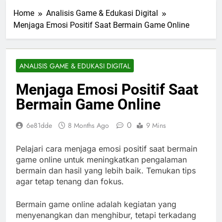
Home
Analisis Game & Edukasi Digital
Menjaga Emosi Positif Saat Bermain Game Online
ANALISIS GAME & EDUKASI DIGITAL
Menjaga Emosi Positif Saat
Bermain Game Online
0
6e81dde
8 Months Ago
9 Mins
Pelajari cara menjaga emosi positif saat bermain
game online untuk meningkatkan pengalaman
bermain dan hasil yang lebih baik. Temukan tips
agar tetap tenang dan fokus.
Bermain game online adalah kegiatan yang
menyenangkan dan menghibur, tetapi terkadang