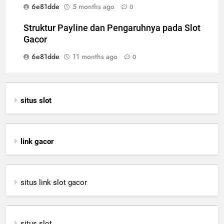
6e81dde
5 months ago
0
Struktur Payline dan Pengaruhnya pada Slot
Gacor
6e81dde
11 months ago
0
situs slot
link gacor
situs link slot gacor
situs slot