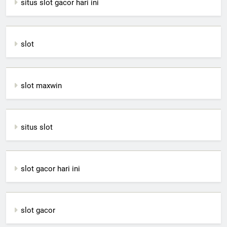
situs slot gacor hari ini
slot
slot maxwin
situs slot
slot gacor hari ini
slot gacor