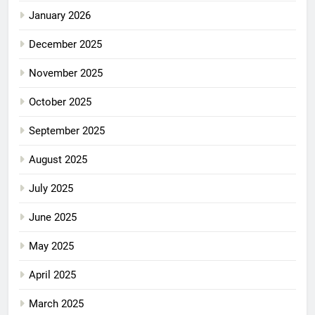
January 2026
December 2025
November 2025
October 2025
September 2025
August 2025
July 2025
June 2025
May 2025
April 2025
March 2025