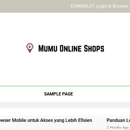
EDWINSLOT Login di Browser M
Panduan Login 
Cara Mengatasi Kendala Saat Lebah4D Log
Cara Menyimpan 
EDWINSLOT Login di Browser M
Panduan Login 
u Online Shops
Produk Terbaik Dengan Harga Bersaing Di Mumu Online Shops.
Cara Mengatasi Kendala Saat Lebah4D Log
SAMPLE PAGE
untuk Akses yang Lebih Efisien
Panduan Login Edwinsl
2 Months Ago