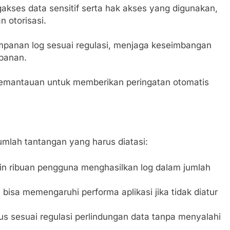
kses data sensitif serta hak akses yang digunakan,
 otorisasi.
panan log sesuai regulasi, menjaga keseimbangan
mpanan.
m pemantauan untuk memberikan peringatan otomatis
jumlah tantangan yang harus diatasi:
gin ribuan pengguna menghasilkan log dalam jumlah
bisa memengaruhi performa aplikasi jika tidak diatur
us sesuai regulasi perlindungan data tanpa menyalahi