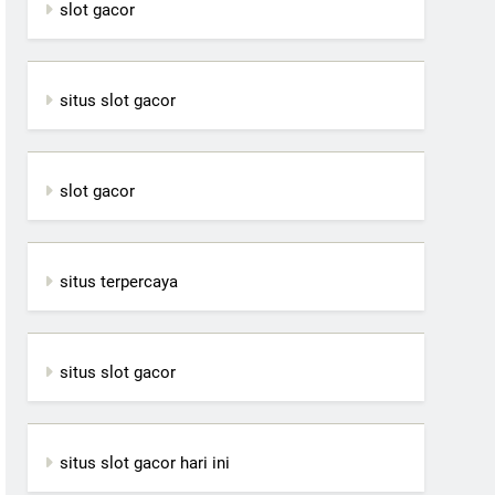
slot gacor
situs slot gacor
slot gacor
situs terpercaya
situs slot gacor
situs slot gacor hari ini