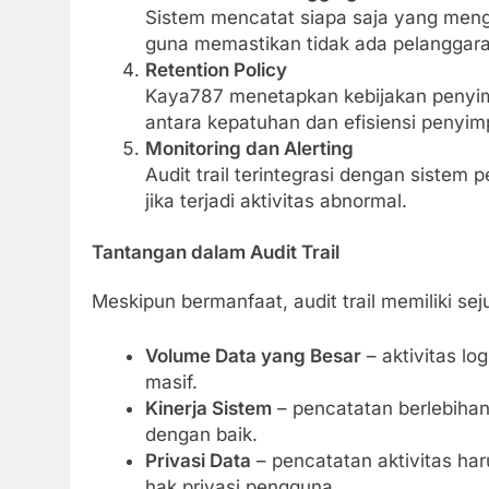
Sistem mencatat siapa saja yang menga
guna memastikan tidak ada pelanggaran
Retention Policy
Kaya787 menetapkan kebijakan penyim
antara kepatuhan dan efisiensi penyi
Monitoring dan Alerting
Audit trail terintegrasi dengan siste
jika terjadi aktivitas abnormal.
Tantangan dalam Audit Trail
Meskipun bermanfaat, audit trail memiliki se
Volume Data yang Besar
– aktivitas lo
masif.
Kinerja Sistem
– pencatatan berlebihan 
dengan baik.
Privasi Data
– pencatatan aktivitas har
hak privasi pengguna.