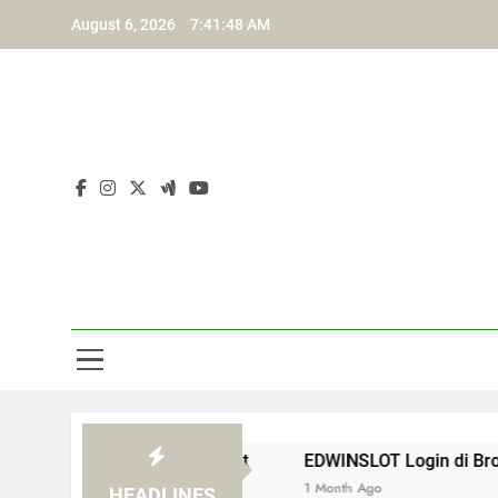
Skip
August 6, 2026
7:41:49 AM
to
content
Mum
Dapatkan 
natif dengan Tepat
EDWINSLOT Login di Browser Mobile 
1 Month Ago
HEADLINES