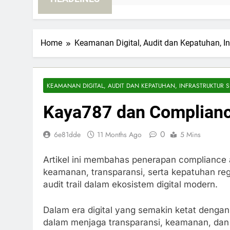
Home
Keamanan Digital, Audit dan Kepatuhan, Inf
KEAMANAN DIGITAL, AUDIT DAN KEPATUHAN, INFRASTRUKTUR SI
Kaya787 dan Compliance
0
6e81dde
11 Months Ago
5 Mins
Artikel ini membahas penerapan compliance 
keamanan, transparansi, serta kepatuhan regu
audit trail dalam ekosistem digital modern.
Dalam era digital yang semakin ketat dengan r
dalam menjaga transparansi, keamanan, da