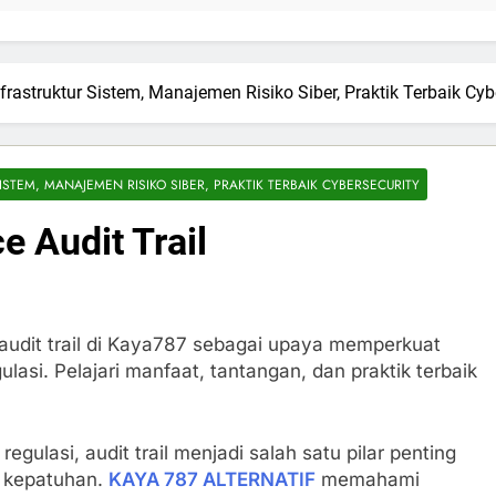
rastruktur Sistem, Manajemen Risiko Siber, Praktik Terbaik Cyb
STEM, MANAJEMEN RISIKO SIBER, PRAKTIK TERBAIK CYBERSECURITY
 Audit Trail
audit trail di Kaya787 sebagai upaya memperkuat
lasi. Pelajari manfaat, tantangan, dan praktik terbaik
egulasi, audit trail menjadi salah satu pilar penting
n kepatuhan.
KAYA 787 ALTERNATIF
memahami