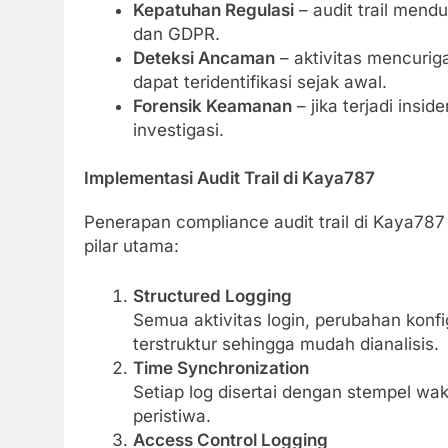
Kepatuhan Regulasi
– audit trail mend
dan GDPR.
Deteksi Ancaman
– aktivitas mencurig
dapat teridentifikasi sejak awal.
Forensik Keamanan
– jika terjadi insi
investigasi.
Implementasi Audit Trail di Kaya787
Penerapan compliance audit trail di Kaya787
pilar utama:
Structured Logging
Semua aktivitas login, perubahan konfi
terstruktur sehingga mudah dianalisis.
Time Synchronization
Setiap log disertai dengan stempel wa
peristiwa.
Access Control Logging