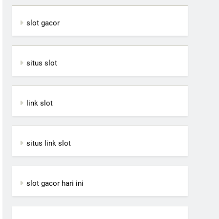
slot gacor
situs slot
link slot
situs link slot
slot gacor hari ini