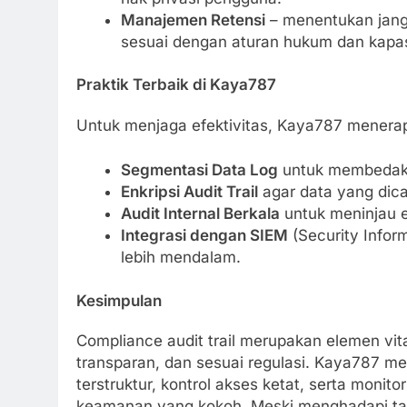
Manajemen Retensi
– menentukan jang
sesuai dengan aturan hukum dan kapas
Praktik Terbaik di Kaya787
Untuk menjaga efektivitas, Kaya787 menerapka
Segmentasi Data Log
untuk membedakan
Enkripsi Audit Trail
agar data yang dica
Audit Internal Berkala
untuk meninjau e
Integrasi dengan SIEM
(Security Infor
lebih mendalam.
Kesimpulan
Compliance audit trail merupakan elemen vi
transparan, dan sesuai regulasi. Kaya787 
terstruktur, kontrol akses ketat, serta monitor
keamanan yang kokoh. Meski menghadapi tan