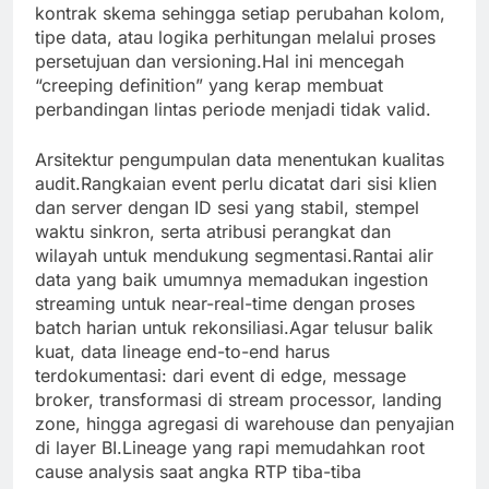
kontrak skema sehingga setiap perubahan kolom,
tipe data, atau logika perhitungan melalui proses
persetujuan dan versioning.Hal ini mencegah
“creeping definition” yang kerap membuat
perbandingan lintas periode menjadi tidak valid.
Arsitektur pengumpulan data menentukan kualitas
audit.Rangkaian event perlu dicatat dari sisi klien
dan server dengan ID sesi yang stabil, stempel
waktu sinkron, serta atribusi perangkat dan
wilayah untuk mendukung segmentasi.Rantai alir
data yang baik umumnya memadukan ingestion
streaming untuk near-real-time dengan proses
batch harian untuk rekonsiliasi.Agar telusur balik
kuat, data lineage end-to-end harus
terdokumentasi: dari event di edge, message
broker, transformasi di stream processor, landing
zone, hingga agregasi di warehouse dan penyajian
di layer BI.Lineage yang rapi memudahkan root
cause analysis saat angka RTP tiba-tiba