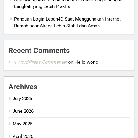
Langkah yang Lebih Praktis
Panduan Login Lebah4D Saat Menggunakan Internet
Rumah agar Akses Lebih Stabil dan Aman
Recent Comments
A WordPress Commenter
on
Hello world!
Archives
July 2026
June 2026
May 2026
April 2026