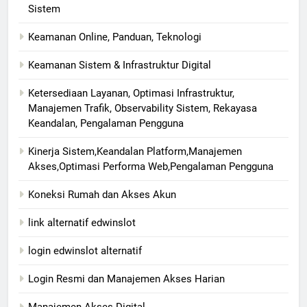
Sistem
Keamanan Online, Panduan, Teknologi
Keamanan Sistem & Infrastruktur Digital
Ketersediaan Layanan, Optimasi Infrastruktur,
Manajemen Trafik, Observability Sistem, Rekayasa
Keandalan, Pengalaman Pengguna
Kinerja Sistem,Keandalan Platform,Manajemen
Akses,Optimasi Performa Web,Pengalaman Pengguna
Koneksi Rumah dan Akses Akun
link alternatif edwinslot
login edwinslot alternatif
Login Resmi dan Manajemen Akses Harian