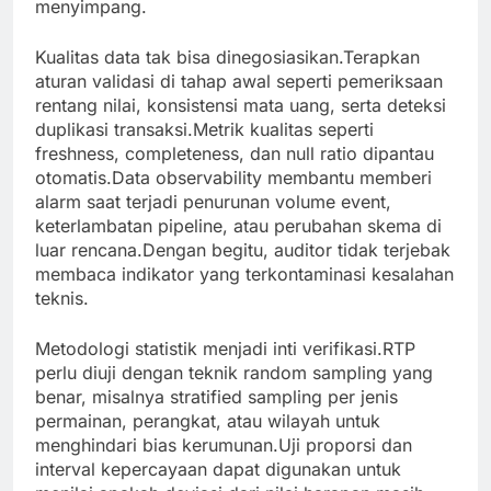
menyimpang.
Kualitas data tak bisa dinegosiasikan.Terapkan
aturan validasi di tahap awal seperti pemeriksaan
rentang nilai, konsistensi mata uang, serta deteksi
duplikasi transaksi.Metrik kualitas seperti
freshness, completeness, dan null ratio dipantau
otomatis.Data observability membantu memberi
alarm saat terjadi penurunan volume event,
keterlambatan pipeline, atau perubahan skema di
luar rencana.Dengan begitu, auditor tidak terjebak
membaca indikator yang terkontaminasi kesalahan
teknis.
Metodologi statistik menjadi inti verifikasi.RTP
perlu diuji dengan teknik random sampling yang
benar, misalnya stratified sampling per jenis
permainan, perangkat, atau wilayah untuk
menghindari bias kerumunan.Uji proporsi dan
interval kepercayaan dapat digunakan untuk