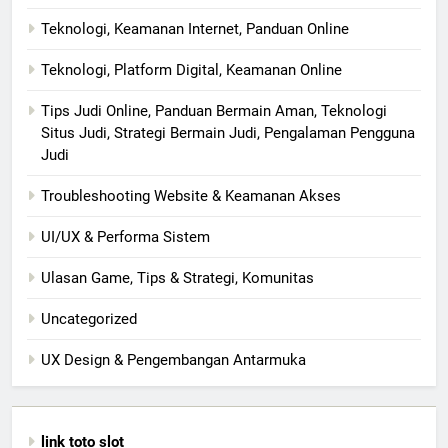
Teknologi, Keamanan Internet, Panduan Online
Teknologi, Platform Digital, Keamanan Online
Tips Judi Online, Panduan Bermain Aman, Teknologi
Situs Judi, Strategi Bermain Judi, Pengalaman Pengguna
Judi
Troubleshooting Website & Keamanan Akses
UI/UX & Performa Sistem
Ulasan Game, Tips & Strategi, Komunitas
Uncategorized
UX Design & Pengembangan Antarmuka
link toto slot