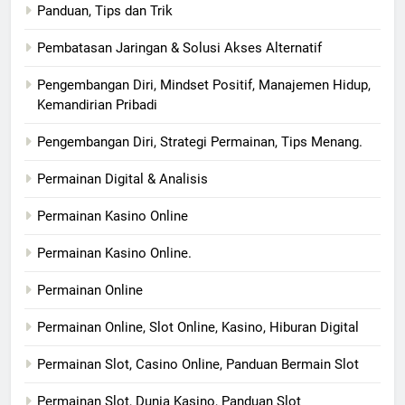
Panduan, Tips dan Trik
Pembatasan Jaringan & Solusi Akses Alternatif
Pengembangan Diri, Mindset Positif, Manajemen Hidup,
Kemandirian Pribadi
Pengembangan Diri, Strategi Permainan, Tips Menang.
Permainan Digital & Analisis
Permainan Kasino Online
Permainan Kasino Online.
Permainan Online
Permainan Online, Slot Online, Kasino, Hiburan Digital
Permainan Slot, Casino Online, Panduan Bermain Slot
Permainan Slot, Dunia Kasino, Panduan Slot