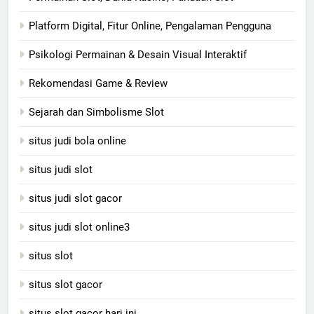
Platform Digital, Fitur Online, Pengalaman Pengguna
Psikologi Permainan & Desain Visual Interaktif
Rekomendasi Game & Review
Sejarah dan Simbolisme Slot
situs judi bola online
situs judi slot
situs judi slot gacor
situs judi slot online3
situs slot
situs slot gacor
situs slot gacor hari ini