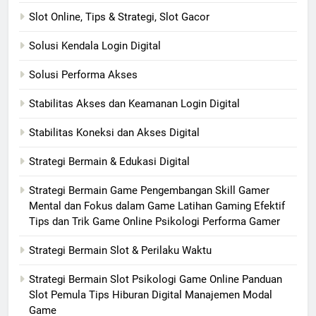
Slot Online, Tips & Strategi, Slot Gacor
Solusi Kendala Login Digital
Solusi Performa Akses
Stabilitas Akses dan Keamanan Login Digital
Stabilitas Koneksi dan Akses Digital
Strategi Bermain & Edukasi Digital
Strategi Bermain Game Pengembangan Skill Gamer
Mental dan Fokus dalam Game Latihan Gaming Efektif
Tips dan Trik Game Online Psikologi Performa Gamer
Strategi Bermain Slot & Perilaku Waktu
Strategi Bermain Slot Psikologi Game Online Panduan
Slot Pemula Tips Hiburan Digital Manajemen Modal
Game