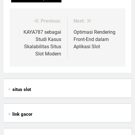
Previous:
Next:
Post
navigation
KAYA787 sebagai
Optimasi Rendering
Studi Kasus
Front-End dalam
Skalabilitas Situs
Aplikasi Slot
Slot Modern
situs slot
link gacor