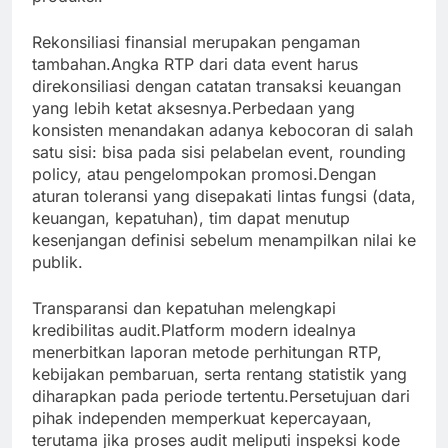
Rekonsiliasi finansial merupakan pengaman
tambahan.Angka RTP dari data event harus
direkonsiliasi dengan catatan transaksi keuangan
yang lebih ketat aksesnya.Perbedaan yang
konsisten menandakan adanya kebocoran di salah
satu sisi: bisa pada sisi pelabelan event, rounding
policy, atau pengelompokan promosi.Dengan
aturan toleransi yang disepakati lintas fungsi (data,
keuangan, kepatuhan), tim dapat menutup
kesenjangan definisi sebelum menampilkan nilai ke
publik.
Transparansi dan kepatuhan melengkapi
kredibilitas audit.Platform modern idealnya
menerbitkan laporan metode perhitungan RTP,
kebijakan pembaruan, serta rentang statistik yang
diharapkan pada periode tertentu.Persetujuan dari
pihak independen memperkuat kepercayaan,
terutama jika proses audit meliputi inspeksi kode