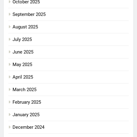
October 2025
September 2025
August 2025
July 2025
June 2025
May 2025
April 2025
March 2025
February 2025
January 2025
December 2024