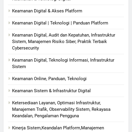
Keamanan Digital & Akses Platform
Keamanan Digital | Teknologi | Panduan Platform
Keamanan Digital, Audit dan Kepatuhan, Infrastruktur
Sistem, Manajemen Risiko Siber, Praktik Terbaik
Cybersecurity
Keamanan Digital, Teknologi Informasi, Infrastruktur
Sistem
Keamanan Online, Panduan, Teknologi
Keamanan Sistem & Infrastruktur Digital
Ketersediaan Layanan, Optimasi Infrastruktur,
Manajemen Trafik, Observability Sistem, Rekayasa
Keandalan, Pengalaman Pengguna
Kinerja Sistem,Keandalan Platform,Manajemen