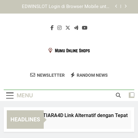
Skip
Panduan Login Edwinslot Resmi untuk Pengguna
to
Aktif
content
Cara Mengatasi Kendala Saat Lebah4D Login
dengan Langkah yang Lebih Praktis
Cara Menyimpan TIARA4D Link Alternatif dengan
Tepat
EDWINSLOT Login di Browser Mobile untuk
Akses yang Lebih Efisien
Panduan Login Edwinslot Resmi untuk Pengguna
Aktif
Mumu Online
Dapatkan Produk Terbaik Dengan Harga
Cara Mengatasi Kendala Saat Lebah4D Login
NEWSLETTER
RANDOM NEWS
Shops
dengan Langkah yang Lebih Praktis
Bersaing Di Mumu Online Shops.
MENU
ra Menyimpan TIARA4D Link Alternatif dengan Tepat
E
HEADLINES
Weeks Ago
1 