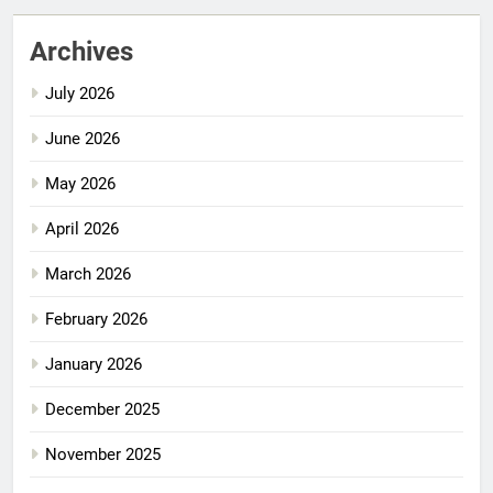
Archives
July 2026
June 2026
May 2026
April 2026
March 2026
February 2026
January 2026
December 2025
November 2025