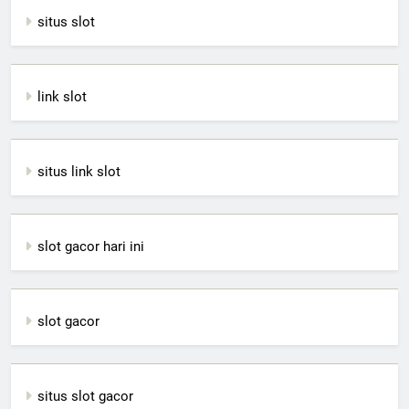
situs slot
link slot
situs link slot
slot gacor hari ini
slot gacor
situs slot gacor