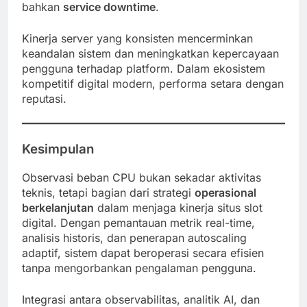
bahkan
service downtime
.
Kinerja server yang konsisten mencerminkan
keandalan sistem dan meningkatkan kepercayaan
pengguna terhadap platform. Dalam ekosistem
kompetitif digital modern, performa setara dengan
reputasi.
Kesimpulan
Observasi beban CPU bukan sekadar aktivitas
teknis, tetapi bagian dari strategi
operasional
berkelanjutan
dalam menjaga kinerja situs slot
digital. Dengan pemantauan metrik real-time,
analisis historis, dan penerapan autoscaling
adaptif, sistem dapat beroperasi secara efisien
tanpa mengorbankan pengalaman pengguna.
Integrasi antara observabilitas, analitik AI, dan