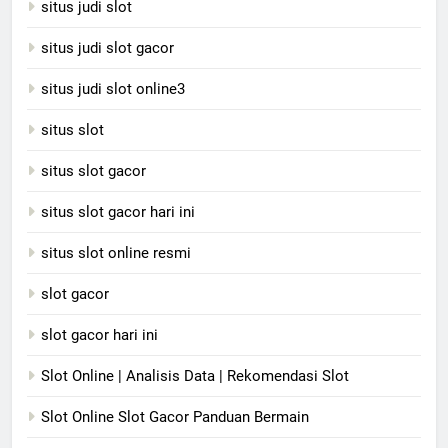
situs judi slot
situs judi slot gacor
situs judi slot online3
situs slot
situs slot gacor
situs slot gacor hari ini
situs slot online resmi
slot gacor
slot gacor hari ini
Slot Online | Analisis Data | Rekomendasi Slot
Slot Online Slot Gacor Panduan Bermain