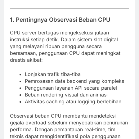
1. Pentingnya Observasi Beban CPU
CPU server bertugas mengeksekusi jutaan
instruksi setiap detik. Dalam sistem slot digital
yang melayani ribuan pengguna secara
bersamaan, penggunaan CPU dapat meningkat
drastis akibat:
Lonjakan trafik tiba-tiba
Pemrosesan data backend yang kompleks
Penggunaan layanan API secara paralel
Beban rendering visual dan animasi
Aktivitas caching atau logging berlebihan
Observasi beban CPU membantu mendeteksi
gejala overload sebelum menyebabkan penurunan
performa. Dengan pemantauan real-time, tim
teknis dapat mengidentifikasi pola penggunaan