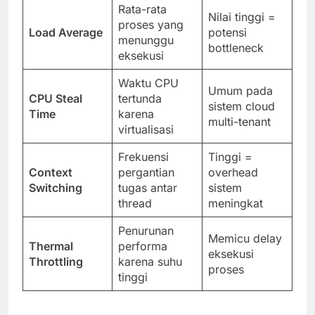
Rata-rata
Nilai tinggi =
proses yang
Load Average
potensi
menunggu
bottleneck
eksekusi
Waktu CPU
Umum pada
CPU Steal
tertunda
sistem cloud
Time
karena
multi-tenant
virtualisasi
Frekuensi
Tinggi =
Context
pergantian
overhead
Switching
tugas antar
sistem
thread
meningkat
Penurunan
Memicu delay
Thermal
performa
eksekusi
Throttling
karena suhu
proses
tinggi