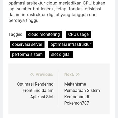
optimasi arsitektur cloud menjadikan CPU bukan
lagi sumber bottleneck, tetapi fondasi efisiensi
dalam infrastruktur digital yang tangguh dan
berdaya tinggi.
Tagged:
cloud monitoring
CPU usage
observasi server
optimasi infrastruktur
performa sistem
slot digital
Previous:
Next:
Post
navigation
Optimasi Rendering
Mekanisme
Front-End dalam
Pembaruan Sistem
Aplikasi Slot
Keamanan di
Pokemon787