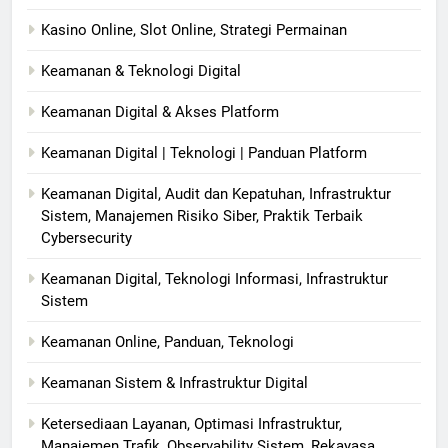
Kasino Online, Slot Online, Strategi Permainan
Keamanan & Teknologi Digital
Keamanan Digital & Akses Platform
Keamanan Digital | Teknologi | Panduan Platform
Keamanan Digital, Audit dan Kepatuhan, Infrastruktur
Sistem, Manajemen Risiko Siber, Praktik Terbaik
Cybersecurity
Keamanan Digital, Teknologi Informasi, Infrastruktur
Sistem
Keamanan Online, Panduan, Teknologi
Keamanan Sistem & Infrastruktur Digital
Ketersediaan Layanan, Optimasi Infrastruktur,
Manajemen Trafik, Observability Sistem, Rekayasa