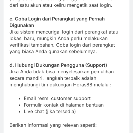
dari satu akun atau keliru mengetik saat login.
c. Coba Login dari Perangkat yang Pernah
Digunakan
Jika sistem mencurigai login dari perangkat atau
lokasi baru, mungkin Anda perlu melakukan
verifikasi tambahan. Coba login dari perangkat
yang biasa Anda gunakan sebelumnya.
d. Hubungi Dukungan Pengguna (Support)
Jika Anda tidak bisa menyelesaikan pemulihan
secara mandiri, langkah terbaik adalah
menghubungi tim dukungan Horas88 melalui:
Email resmi customer support
Formulir kontak di halaman bantuan
Live chat (jika tersedia)
Berikan informasi yang relevan seperti: