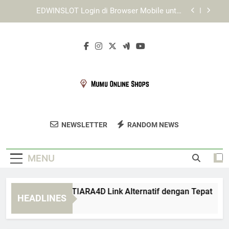
Skip
Panduan Login Edwinslot Resmi untuk Pengguna
to
Aktif
content
Cara Mengatasi Kendala Saat Lebah4D Login
dengan Langkah yang Lebih Praktis
Cara Menyimpan TIARA4D Link Alternatif dengan
Tepat
EDWINSLOT Login di Browser Mobile untuk
Akses yang Lebih Efisien
Panduan Login Edwinslot Resmi untuk Pengguna
Aktif
Mumu Online
Dapatkan Produk Terbaik Dengan Harga
Cara Mengatasi Kendala Saat Lebah4D Login
NEWSLETTER
RANDOM NEWS
Shops
dengan Langkah yang Lebih Praktis
Bersaing Di Mumu Online Shops.
MENU
ra Menyimpan TIARA4D Link Alternatif dengan Tepat
E
HEADLINES
Weeks Ago
1