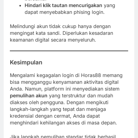
Hindari klik tautan mencurigakan
yang
dapat menyebabkan phising login.
Melindungi akun tidak cukup hanya dengan
mengingat kata sandi. Diperlukan kesadaran
keamanan digital secara menyeluruh.
Kesimpulan
Mengalami kegagalan login di Horas88 memang
bisa mengganggu kenyamanan aktivitas digital
Anda. Namun, platform ini menyediakan sistem
pemulihan akun
yang terstruktur dan mudah
diakses oleh pengguna. Dengan mengikuti
langkah-langkah yang tepat dan menjaga
kredensial dengan cermat, Anda dapat
menghindari kehilangan akses di masa depan.
Jika langkah pemulihan standar tidak berhasil,