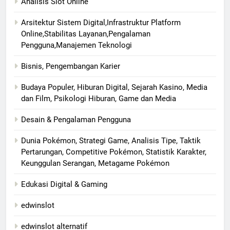
Analisis Slot Online
Arsitektur Sistem Digital,Infrastruktur Platform
Online,Stabilitas Layanan,Pengalaman
Pengguna,Manajemen Teknologi
Bisnis, Pengembangan Karier
Budaya Populer, Hiburan Digital, Sejarah Kasino, Media
dan Film, Psikologi Hiburan, Game dan Media
Desain & Pengalaman Pengguna
Dunia Pokémon, Strategi Game, Analisis Tipe, Taktik
Pertarungan, Competitive Pokémon, Statistik Karakter,
Keunggulan Serangan, Metagame Pokémon
Edukasi Digital & Gaming
edwinslot
edwinslot alternatif