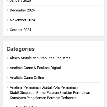
January 2025
December 2024
November 2024
October 2024
Categories
Akses Mobile dan Stabilitas Registrasi
Analisis Game & Edukasi Digital
Analisis Game Online
Analisis Permainan Digital,Pola Permainan
Stabil,Observasi Ritme Putaran,Struktur Permainan
Konsisten,Pengalaman Bermain Terkontrol