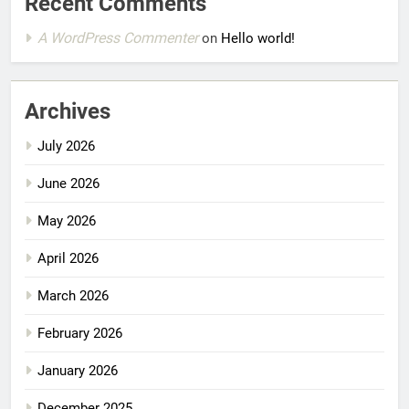
Recent Comments
A WordPress Commenter
on
Hello world!
Archives
July 2026
June 2026
May 2026
April 2026
March 2026
February 2026
January 2026
December 2025