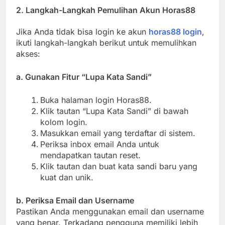
2.
Langkah-Langkah Pemulihan Akun Horas88
Jika Anda tidak bisa login ke akun
horas88 login
,
ikuti langkah-langkah berikut untuk memulihkan
akses:
a. Gunakan Fitur “Lupa Kata Sandi”
Buka halaman login Horas88.
Klik tautan “Lupa Kata Sandi” di bawah
kolom login.
Masukkan email yang terdaftar di sistem.
Periksa inbox email Anda untuk
mendapatkan tautan reset.
Klik tautan dan buat kata sandi baru yang
kuat dan unik.
b. Periksa Email dan Username
Pastikan Anda menggunakan email dan username
yang benar. Terkadang pengguna memiliki lebih