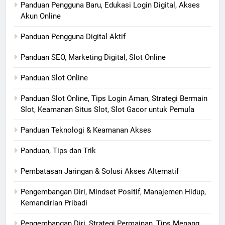
Panduan Pengguna Baru, Edukasi Login Digital, Akses
Akun Online
Panduan Pengguna Digital Aktif
Panduan SEO, Marketing Digital, Slot Online
Panduan Slot Online
Panduan Slot Online, Tips Login Aman, Strategi Bermain
Slot, Keamanan Situs Slot, Slot Gacor untuk Pemula
Panduan Teknologi & Keamanan Akses
Panduan, Tips dan Trik
Pembatasan Jaringan & Solusi Akses Alternatif
Pengembangan Diri, Mindset Positif, Manajemen Hidup,
Kemandirian Pribadi
Pengembangan Diri, Strategi Permainan, Tips Menang.