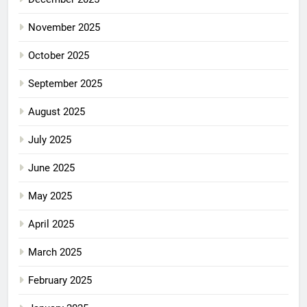
November 2025
October 2025
September 2025
August 2025
July 2025
June 2025
May 2025
April 2025
March 2025
February 2025