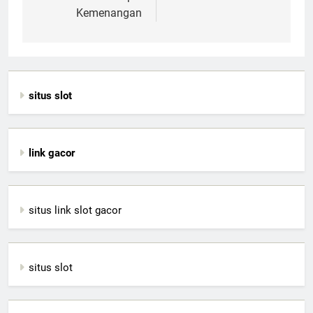
Kemenangan
situs slot
link gacor
situs link slot gacor
situs slot