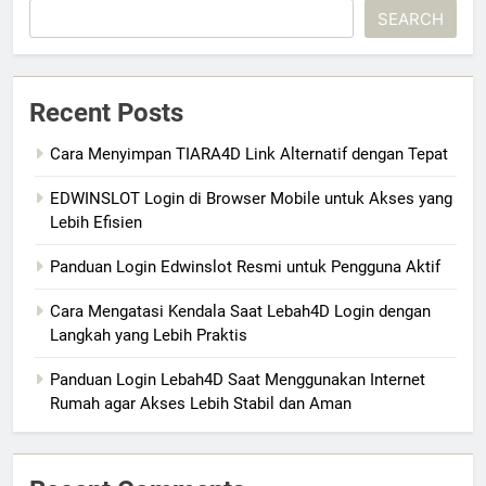
SEARCH
Recent Posts
Cara Menyimpan TIARA4D Link Alternatif dengan Tepat
EDWINSLOT Login di Browser Mobile untuk Akses yang
Lebih Efisien
Panduan Login Edwinslot Resmi untuk Pengguna Aktif
Cara Mengatasi Kendala Saat Lebah4D Login dengan
Langkah yang Lebih Praktis
Panduan Login Lebah4D Saat Menggunakan Internet
Rumah agar Akses Lebih Stabil dan Aman