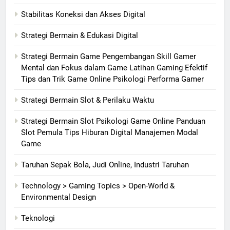
Stabilitas Koneksi dan Akses Digital
Strategi Bermain & Edukasi Digital
Strategi Bermain Game Pengembangan Skill Gamer
Mental dan Fokus dalam Game Latihan Gaming Efektif
Tips dan Trik Game Online Psikologi Performa Gamer
Strategi Bermain Slot & Perilaku Waktu
Strategi Bermain Slot Psikologi Game Online Panduan
Slot Pemula Tips Hiburan Digital Manajemen Modal
Game
Taruhan Sepak Bola, Judi Online, Industri Taruhan
Technology > Gaming Topics > Open-World &
Environmental Design
Teknologi