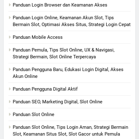
Panduan Login Browser dan Keamanan Akses
Panduan Login Online, Keamanan Akun Slot, Tips
Bermain Slot, Optimasi Akses Situs, Strategi Login Cepat
Panduan Mobile Access
Panduan Pemula, Tips Slot Online, UX & Navigasi,
Strategi Bermain, Slot Online Terpercaya
Panduan Pengguna Baru, Edukasi Login Digital, Akses
Akun Online
Panduan Pengguna Digital Aktif
Panduan SEO, Marketing Digital, Slot Online
Panduan Slot Online
Panduan Slot Online, Tips Login Aman, Strategi Bermain
Slot, Keamanan Situs Slot, Slot Gacor untuk Pemula