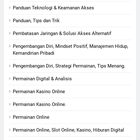
Panduan Teknologi & Keamanan Akses
Panduan, Tips dan Trik
Pembatasan Jaringan & Solusi Akses Alternatif
Pengembangan Diri, Mindset Positif, Manajemen Hidup,
Kemandirian Pribadi
Pengembangan Diri, Strategi Permainan, Tips Menang.
Permainan Digital & Analisis
Permainan Kasino Online
Permainan Kasino Online.
Permainan Online
Permainan Online, Slot Online, Kasino, Hiburan Digital