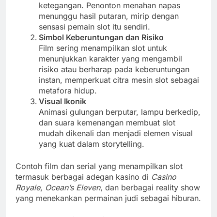
ketegangan. Penonton menahan napas
menunggu hasil putaran, mirip dengan
sensasi pemain slot itu sendiri.
Simbol Keberuntungan dan Risiko
Film sering menampilkan slot untuk
menunjukkan karakter yang mengambil
risiko atau berharap pada keberuntungan
instan, memperkuat citra mesin slot sebagai
metafora hidup.
Visual Ikonik
Animasi gulungan berputar, lampu berkedip,
dan suara kemenangan membuat slot
mudah dikenali dan menjadi elemen visual
yang kuat dalam storytelling.
Contoh film dan serial yang menampilkan slot
termasuk berbagai adegan kasino di
Casino
Royale
,
Ocean’s Eleven
, dan berbagai reality show
yang menekankan permainan judi sebagai hiburan.