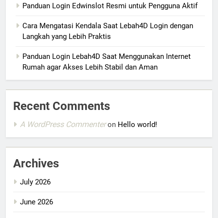
Panduan Login Edwinslot Resmi untuk Pengguna Aktif
Cara Mengatasi Kendala Saat Lebah4D Login dengan
Langkah yang Lebih Praktis
Panduan Login Lebah4D Saat Menggunakan Internet
Rumah agar Akses Lebih Stabil dan Aman
Recent Comments
A WordPress Commenter
on
Hello world!
Archives
July 2026
June 2026