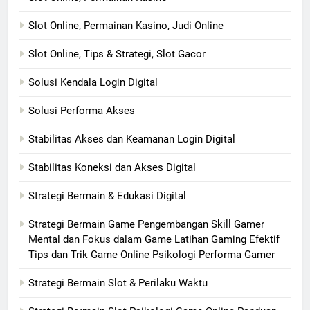
Slot Online, Permainan Kasino, Judi Online
Slot Online, Tips & Strategi, Slot Gacor
Solusi Kendala Login Digital
Solusi Performa Akses
Stabilitas Akses dan Keamanan Login Digital
Stabilitas Koneksi dan Akses Digital
Strategi Bermain & Edukasi Digital
Strategi Bermain Game Pengembangan Skill Gamer
Mental dan Fokus dalam Game Latihan Gaming Efektif
Tips dan Trik Game Online Psikologi Performa Gamer
Strategi Bermain Slot & Perilaku Waktu