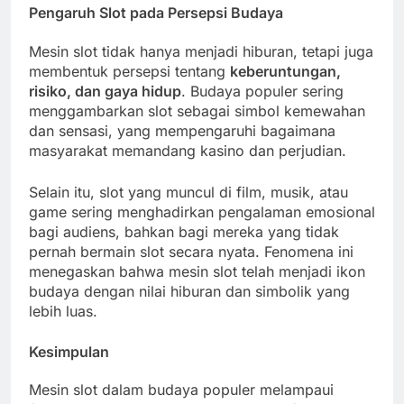
Pengaruh Slot pada Persepsi Budaya
Mesin slot tidak hanya menjadi hiburan, tetapi juga
membentuk persepsi tentang
keberuntungan,
risiko, dan gaya hidup
. Budaya populer sering
menggambarkan slot sebagai simbol kemewahan
dan sensasi, yang mempengaruhi bagaimana
masyarakat memandang kasino dan perjudian.
Selain itu, slot yang muncul di film, musik, atau
game sering menghadirkan pengalaman emosional
bagi audiens, bahkan bagi mereka yang tidak
pernah bermain slot secara nyata. Fenomena ini
menegaskan bahwa mesin slot telah menjadi ikon
budaya dengan nilai hiburan dan simbolik yang
lebih luas.
Kesimpulan
Mesin slot dalam budaya populer melampaui