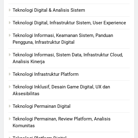
Teknologi Digital & Analisis Sistem
Teknologi Digital, Infrastruktur Sistem, User Experience
Teknologi Informasi, Keamanan Sistem, Panduan
Pengguna, Infrastruktur Digital
Teknologi Informasi, Sistem Data, Infrastruktur Cloud,
Analisis Kinerja
Teknologi Infrastruktur Platform
Teknologi Inklusif, Desain Game Digital, UX dan
Aksesibilitas
Teknologi Permainan Digital
Teknologi Permainan, Review Platform, Analisis
Komunitas