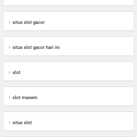
situs slot gacor
situs slot gacor hari ini
slot
slot maxwin
situs slot