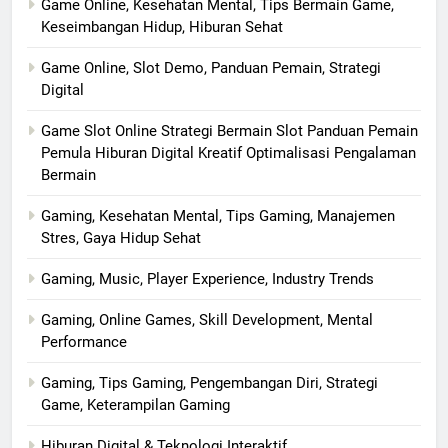
Game Online, Kesehatan Mental, Tips Bermain Game,
Keseimbangan Hidup, Hiburan Sehat
Game Online, Slot Demo, Panduan Pemain, Strategi
Digital
Game Slot Online Strategi Bermain Slot Panduan Pemain
Pemula Hiburan Digital Kreatif Optimalisasi Pengalaman
Bermain
Gaming, Kesehatan Mental, Tips Gaming, Manajemen
Stres, Gaya Hidup Sehat
Gaming, Music, Player Experience, Industry Trends
Gaming, Online Games, Skill Development, Mental
Performance
Gaming, Tips Gaming, Pengembangan Diri, Strategi
Game, Keterampilan Gaming
Hiburan Digital & Teknologi Interaktif