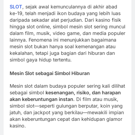
SLOT
, sejak awal kemunculannya di akhir abad
ke-19, telah menjadi ikon budaya yang lebih luas
daripada sekadar alat perjudian. Dari kasino fisik
hingga slot online, simbol mesin slot sering muncul
dalam film, musik, video game, dan media populer
lainnya. Fenomena ini menunjukkan bagaimana
mesin slot bukan hanya soal kemenangan atau
kekalahan, tetapi juga bagian dari hiburan dan
simbol gaya hidup tertentu.
Mesin Slot sebagai Simbol Hiburan
Mesin slot dalam budaya populer sering kali dilihat
sebagai simbol
kesenangan, risiko, dan harapan
akan keberuntungan instan
. Di film atau musik,
simbol slot—seperti gulungan berputar, koin yang
jatuh, dan jackpot yang berkilau—mewakili impian
akan keberuntungan cepat dan kehidupan glamor
kasino.