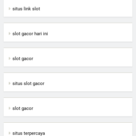
situs link slot
slot gacor hari ini
slot gacor
situs slot gacor
slot gacor
situs terpercaya