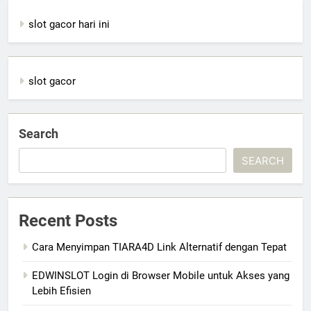
slot gacor hari ini
slot gacor
Search
SEARCH
Recent Posts
Cara Menyimpan TIARA4D Link Alternatif dengan Tepat
EDWINSLOT Login di Browser Mobile untuk Akses yang
Lebih Efisien