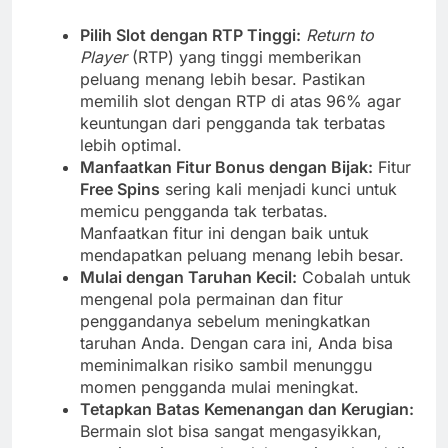
Pilih Slot dengan RTP Tinggi:
Return to
Player
(RTP) yang tinggi memberikan
peluang menang lebih besar. Pastikan
memilih slot dengan RTP di atas 96% agar
keuntungan dari pengganda tak terbatas
lebih optimal.
Manfaatkan Fitur Bonus dengan Bijak:
Fitur
Free Spins
sering kali menjadi kunci untuk
memicu pengganda tak terbatas.
Manfaatkan fitur ini dengan baik untuk
mendapatkan peluang menang lebih besar.
Mulai dengan Taruhan Kecil:
Cobalah untuk
mengenal pola permainan dan fitur
penggandanya sebelum meningkatkan
taruhan Anda. Dengan cara ini, Anda bisa
meminimalkan risiko sambil menunggu
momen pengganda mulai meningkat.
Tetapkan Batas Kemenangan dan Kerugian:
Bermain slot bisa sangat mengasyikkan,