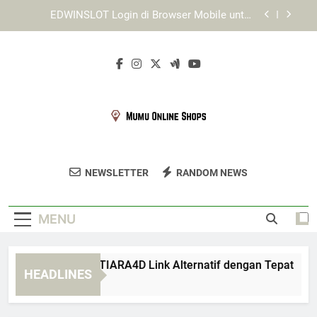
Skip
Panduan Login Edwinslot Resmi untuk Pengguna
to
Aktif
content
Cara Mengatasi Kendala Saat Lebah4D Login
dengan Langkah yang Lebih Praktis
Cara Menyimpan TIARA4D Link Alternatif dengan
Tepat
EDWINSLOT Login di Browser Mobile untuk
Akses yang Lebih Efisien
Panduan Login Edwinslot Resmi untuk Pengguna
Aktif
Mumu Online
Dapatkan Produk Terbaik Dengan Harga
Cara Mengatasi Kendala Saat Lebah4D Login
NEWSLETTER
RANDOM NEWS
Shops
dengan Langkah yang Lebih Praktis
Bersaing Di Mumu Online Shops.
MENU
ara Menyimpan TIARA4D Link Alternatif dengan Tepat
HEADLINES
 Weeks Ago