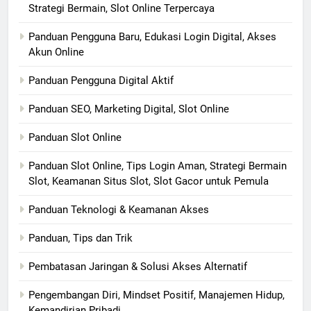
Strategi Bermain, Slot Online Terpercaya
Panduan Pengguna Baru, Edukasi Login Digital, Akses
Akun Online
Panduan Pengguna Digital Aktif
Panduan SEO, Marketing Digital, Slot Online
Panduan Slot Online
Panduan Slot Online, Tips Login Aman, Strategi Bermain
Slot, Keamanan Situs Slot, Slot Gacor untuk Pemula
Panduan Teknologi & Keamanan Akses
Panduan, Tips dan Trik
Pembatasan Jaringan & Solusi Akses Alternatif
Pengembangan Diri, Mindset Positif, Manajemen Hidup,
Kemandirian Pribadi