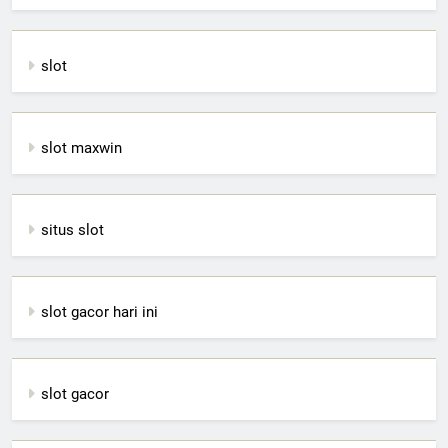
slot
slot maxwin
situs slot
slot gacor hari ini
slot gacor