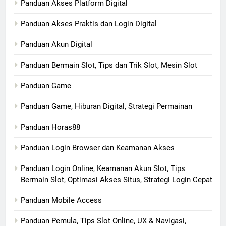
Panduan Akses Platform Digital
Panduan Akses Praktis dan Login Digital
Panduan Akun Digital
Panduan Bermain Slot, Tips dan Trik Slot, Mesin Slot
Panduan Game
Panduan Game, Hiburan Digital, Strategi Permainan
Panduan Horas88
Panduan Login Browser dan Keamanan Akses
Panduan Login Online, Keamanan Akun Slot, Tips
Bermain Slot, Optimasi Akses Situs, Strategi Login Cepat
Panduan Mobile Access
Panduan Pemula, Tips Slot Online, UX & Navigasi,