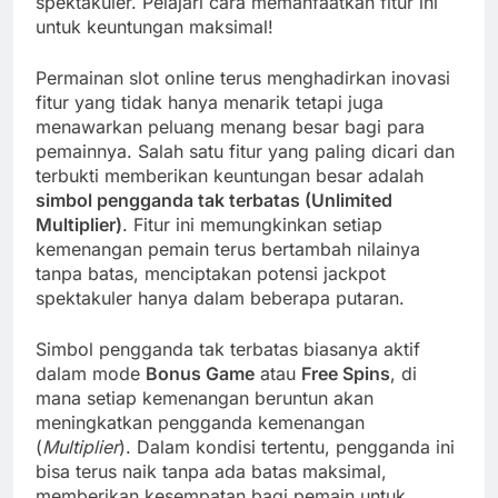
spektakuler. Pelajari cara memanfaatkan fitur ini
untuk keuntungan maksimal!
Permainan slot online terus menghadirkan inovasi
fitur yang tidak hanya menarik tetapi juga
menawarkan peluang menang besar bagi para
pemainnya. Salah satu fitur yang paling dicari dan
terbukti memberikan keuntungan besar adalah
simbol pengganda tak terbatas (Unlimited
Multiplier)
. Fitur ini memungkinkan setiap
kemenangan pemain terus bertambah nilainya
tanpa batas, menciptakan potensi jackpot
spektakuler hanya dalam beberapa putaran.
Simbol pengganda tak terbatas biasanya aktif
dalam mode
Bonus Game
atau
Free Spins
, di
mana setiap kemenangan beruntun akan
meningkatkan pengganda kemenangan
(
Multiplier
). Dalam kondisi tertentu, pengganda ini
bisa terus naik tanpa ada batas maksimal,
memberikan kesempatan bagi pemain untuk