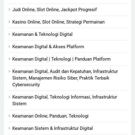
Judi Online, Slot Online, Jackpot Progresif
Kasino Online, Slot Online, Strategi Permainan
Keamanan & Teknologi Digital
Keamanan Digital & Akses Platform
Keamanan Digital | Teknologi | Panduan Platform
Keamanan Digital, Audit dan Kepatuhan, Infrastruktur
Sistem, Manajemen Risiko Siber, Praktik Terbaik
Cybersecurity
Keamanan Digital, Teknologi Informasi, Infrastruktur
Sistem
Keamanan Online, Panduan, Teknologi
Keamanan Sistem & Infrastruktur Digital