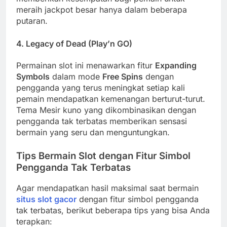
meraih jackpot besar hanya dalam beberapa
putaran.
4.
Legacy of Dead (Play’n GO)
Permainan slot ini menawarkan fitur
Expanding
Symbols
dalam mode
Free Spins
dengan
pengganda yang terus meningkat setiap kali
pemain mendapatkan kemenangan berturut-turut.
Tema Mesir kuno yang dikombinasikan dengan
pengganda tak terbatas memberikan sensasi
bermain yang seru dan menguntungkan.
Tips Bermain Slot dengan Fitur Simbol
Pengganda Tak Terbatas
Agar mendapatkan hasil maksimal saat bermain
situs slot gacor
dengan fitur simbol pengganda
tak terbatas, berikut beberapa tips yang bisa Anda
terapkan: