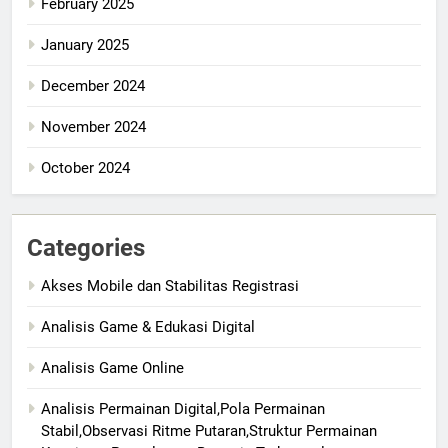
February 2025
January 2025
December 2024
November 2024
October 2024
Categories
Akses Mobile dan Stabilitas Registrasi
Analisis Game & Edukasi Digital
Analisis Game Online
Analisis Permainan Digital,Pola Permainan
Stabil,Observasi Ritme Putaran,Struktur Permainan