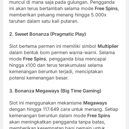
muncul di mana saja pada gulungan. Pengganda
ini akan terus bertambah selama mode
Free Spins
,
memberikan peluang menang hingga 5.000x
taruhan dalam satu kali putaran.
2.
Sweet Bonanza (Pragmatic Play)
Slot bertema permen ini memiliki simbol
Multiplier
dalam bentuk bom permen warna-warni. Selama
mode
Free Spins
, pengganda bisa mencapai
hingga x100 dan terus terakumulasi selama
kemenangan beruntun terjadi, menciptakan
potensi kemenangan besar.
3.
Bonanza Megaways (Big Time Gaming)
Slot ini menggunakan mekanisme
Megaways
dengan hingga 117.649 cara untuk menang. Setiap
kemenangan beruntun dalam mode
Free Spins
akan meningkatkan pengganda tanpa batas,
memberikan kesempatan bagi pemain untuk