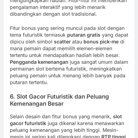
mengungkapkan hadiah. Fitur-fitur ini memberikan
pengalaman interaktif yang lebih menarik
dibandingkan dengan slot tradisional.
Fitur bonus yang sering muncul pada slot dengan
tema futuristik termasuk
putaran gratis
yang dapat
dipicu oleh simbol
scatter
atau
bonus pick-me
di
mana pemain dapat memilih elemen-elemen
tertentu untuk mendapatkan hadiah lebih besar.
Pengganda kemenangan
juga sangat umum dalam
permainan slot bertema futuristik, meningkatkan
peluang pemain untuk menang lebih banyak pada
putaran tertentu.
6.
Slot Gacor Futuristik dan Peluang
Kemenangan Besar
Selain desain dan fitur bonus yang menarik,
slot
gacor futuristik
juga dikenal karena menawarkan
peluang kemenangan yang lebih tinggi. Mesin-
mesin ini sering kali dilengkapi dengan
RTP tinggi
,