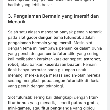
hadiah yang lebih besar.
3.
Pengalaman Bermain yang Imersif dan
Menarik
Salah satu alasan mengapa banyak pemain tertarik
pada
slot gacor dengan tema futuristik
adalah
pengalaman bermain yang imersif
. Mesin slot
dengan tema ini membawa pemain ke dalam dunia
yang penuh dengan
cerita futuristik
, yang sering
kali melibatkan karakter-karakter seperti
astronot
,
robot
, atau bahkan
kecerdasan buatan
. Pemain
tidak hanya berputar pada gulungan untuk
menang, mereka juga merasa seolah-olah mereka
sedang mengikuti
petualangan futuristik
di dunia
yang penuh dengan teknologi.
Slot futuristik sering kali dilengkapi dengan
fitur-
fitur bonus
yang menarik, seperti
putaran gratis
,
mini-games
, atau
fitur pengganda
yang dipicu