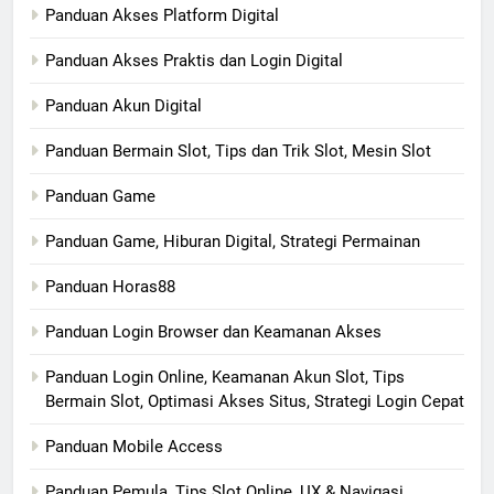
Panduan Akses Platform Digital
Panduan Akses Praktis dan Login Digital
Panduan Akun Digital
Panduan Bermain Slot, Tips dan Trik Slot, Mesin Slot
Panduan Game
Panduan Game, Hiburan Digital, Strategi Permainan
Panduan Horas88
Panduan Login Browser dan Keamanan Akses
Panduan Login Online, Keamanan Akun Slot, Tips
Bermain Slot, Optimasi Akses Situs, Strategi Login Cepat
Panduan Mobile Access
Panduan Pemula, Tips Slot Online, UX & Navigasi,