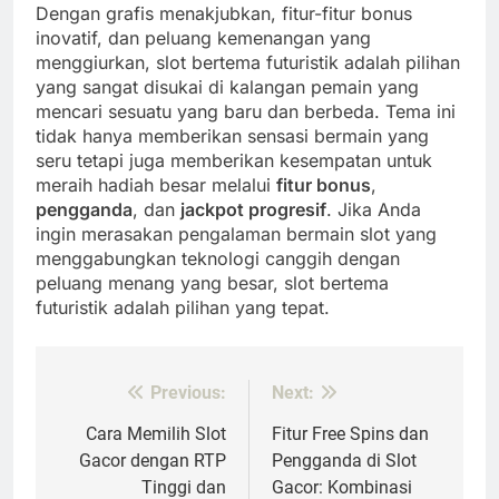
Dengan grafis menakjubkan, fitur-fitur bonus
inovatif, dan peluang kemenangan yang
menggiurkan, slot bertema futuristik adalah pilihan
yang sangat disukai di kalangan pemain yang
mencari sesuatu yang baru dan berbeda. Tema ini
tidak hanya memberikan sensasi bermain yang
seru tetapi juga memberikan kesempatan untuk
meraih hadiah besar melalui
fitur bonus
,
pengganda
, dan
jackpot progresif
. Jika Anda
ingin merasakan pengalaman bermain slot yang
menggabungkan teknologi canggih dengan
peluang menang yang besar, slot bertema
futuristik adalah pilihan yang tepat.
Previous:
Next:
Post
navigation
Cara Memilih Slot
Fitur Free Spins dan
Gacor dengan RTP
Pengganda di Slot
Tinggi dan
Gacor: Kombinasi