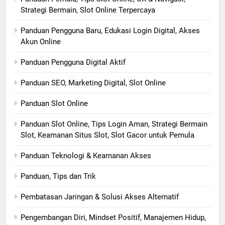
Strategi Bermain, Slot Online Terpercaya
Panduan Pengguna Baru, Edukasi Login Digital, Akses
Akun Online
Panduan Pengguna Digital Aktif
Panduan SEO, Marketing Digital, Slot Online
Panduan Slot Online
Panduan Slot Online, Tips Login Aman, Strategi Bermain
Slot, Keamanan Situs Slot, Slot Gacor untuk Pemula
Panduan Teknologi & Keamanan Akses
Panduan, Tips dan Trik
Pembatasan Jaringan & Solusi Akses Alternatif
Pengembangan Diri, Mindset Positif, Manajemen Hidup,