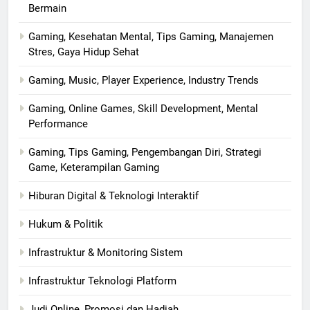
Bermain
Gaming, Kesehatan Mental, Tips Gaming, Manajemen
Stres, Gaya Hidup Sehat
Gaming, Music, Player Experience, Industry Trends
Gaming, Online Games, Skill Development, Mental
Performance
Gaming, Tips Gaming, Pengembangan Diri, Strategi
Game, Keterampilan Gaming
Hiburan Digital & Teknologi Interaktif
Hukum & Politik
Infrastruktur & Monitoring Sistem
Infrastruktur Teknologi Platform
Judi Online, Promosi dan Hadiah