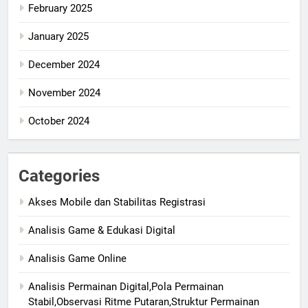
February 2025
January 2025
December 2024
November 2024
October 2024
Categories
Akses Mobile dan Stabilitas Registrasi
Analisis Game & Edukasi Digital
Analisis Game Online
Analisis Permainan Digital,Pola Permainan
Stabil,Observasi Ritme Putaran,Struktur Permainan