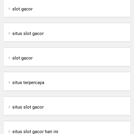
slot gacor
situs slot gacor
slot gacor
situs terpercaya
situs slot gacor
situs slot gacor hari ini