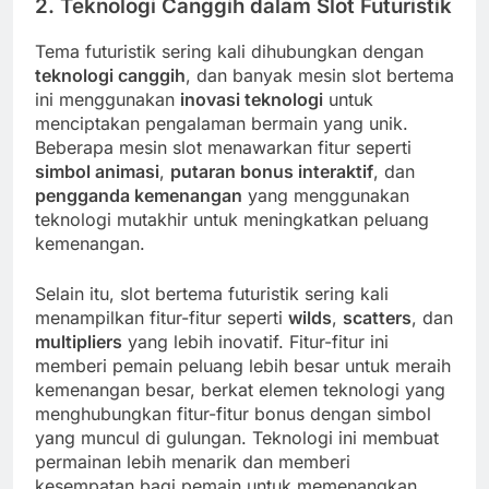
2.
Teknologi Canggih dalam Slot Futuristik
Tema futuristik sering kali dihubungkan dengan
teknologi canggih
, dan banyak mesin slot bertema
ini menggunakan
inovasi teknologi
untuk
menciptakan pengalaman bermain yang unik.
Beberapa mesin slot menawarkan fitur seperti
simbol animasi
,
putaran bonus interaktif
, dan
pengganda kemenangan
yang menggunakan
teknologi mutakhir untuk meningkatkan peluang
kemenangan.
Selain itu, slot bertema futuristik sering kali
menampilkan fitur-fitur seperti
wilds
,
scatters
, dan
multipliers
yang lebih inovatif. Fitur-fitur ini
memberi pemain peluang lebih besar untuk meraih
kemenangan besar, berkat elemen teknologi yang
menghubungkan fitur-fitur bonus dengan simbol
yang muncul di gulungan. Teknologi ini membuat
permainan lebih menarik dan memberi
kesempatan bagi pemain untuk memenangkan