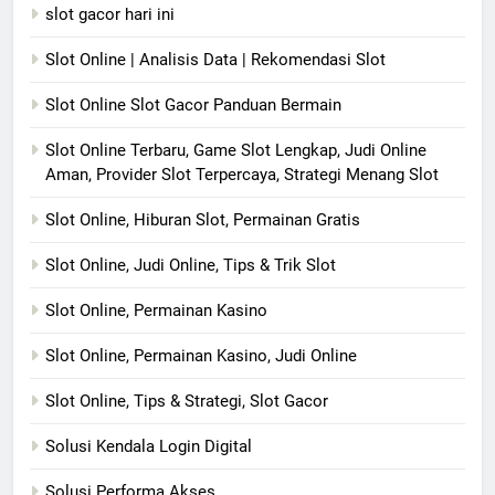
slot gacor hari ini
Slot Online | Analisis Data | Rekomendasi Slot
Slot Online Slot Gacor Panduan Bermain
Slot Online Terbaru, Game Slot Lengkap, Judi Online
Aman, Provider Slot Terpercaya, Strategi Menang Slot
Slot Online, Hiburan Slot, Permainan Gratis
Slot Online, Judi Online, Tips & Trik Slot
Slot Online, Permainan Kasino
Slot Online, Permainan Kasino, Judi Online
Slot Online, Tips & Strategi, Slot Gacor
Solusi Kendala Login Digital
Solusi Performa Akses