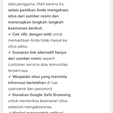
data pengguna. Oleh karena itu,
selalu pastikan Anda mengakses
situs dari sumber resmi dan
menerapkan langkah-langkah
keamanan berikut:
✔
Cek URL dengan teliti
untuk
memastikan Anda tidak masuk ke
situs palsu.
✔
Gunakan link alternatif hanya
dari sumber resmi
seperti
customer service atau komunitas
terpercaya.
✔
Waspadai situs yang meminta
informasi berlebihan
di luar
username dan password.
✔
Gunakan Google Safe Browsing
untuk memeriksa keamanan situs
sebelum mengaksesnya.
✔
Hindari mengunduh aplikasi