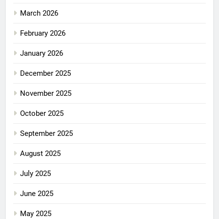
March 2026
February 2026
January 2026
December 2025
November 2025
October 2025
September 2025
August 2025
July 2025
June 2025
May 2025