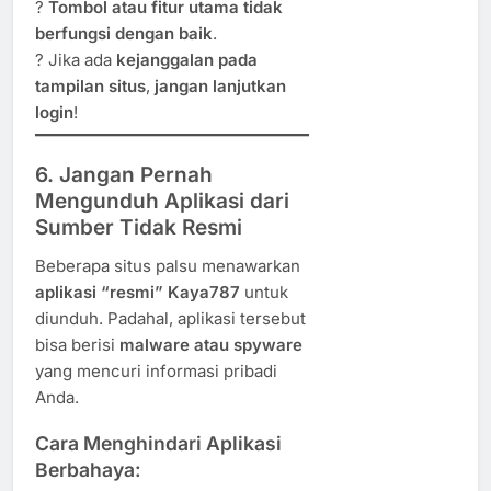
?
Tombol atau fitur utama tidak
berfungsi dengan baik
.
? Jika ada
kejanggalan pada
tampilan situs
,
jangan lanjutkan
login
!
6. Jangan Pernah
Mengunduh Aplikasi dari
Sumber Tidak Resmi
Beberapa situs palsu menawarkan
aplikasi “resmi” Kaya787
untuk
diunduh. Padahal, aplikasi tersebut
bisa berisi
malware atau spyware
yang mencuri informasi pribadi
Anda.
Cara Menghindari Aplikasi
Berbahaya: