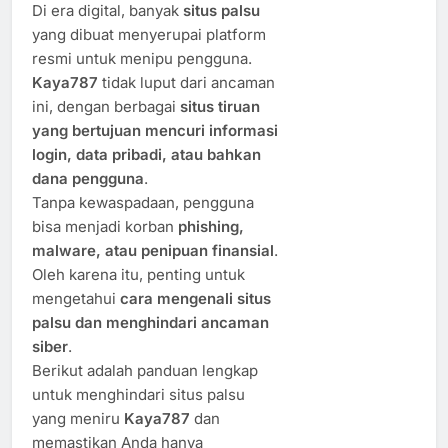
Di era digital, banyak
situs palsu
yang dibuat menyerupai platform
resmi untuk menipu pengguna.
Kaya787
tidak luput dari ancaman
ini, dengan berbagai
situs tiruan
yang bertujuan mencuri informasi
login, data pribadi, atau bahkan
dana pengguna
.
Tanpa kewaspadaan, pengguna
bisa menjadi korban
phishing,
malware, atau penipuan finansial
.
Oleh karena itu, penting untuk
mengetahui
cara mengenali situs
palsu dan menghindari ancaman
siber
.
Berikut adalah panduan lengkap
untuk menghindari situs palsu
yang meniru
Kaya787
dan
memastikan Anda hanya