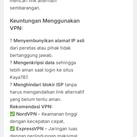
mencari link alternatif
sembarangan.
Keuntungan Menggunakan
VPN:
?
Menyembunyikan alamat IP asli
dari peretas atau pihak tidak
bertanggung jawab.
?
Mengenkripsi data
sehingga
lebih aman saat login ke situs
Kaya787.
?
Menghindari blokir ISP
tanpa
harus mengandalkan link alternatif
yang belum tentu aman.
Rekomendasi VPN:
NordVPN
– Keamanan tinggi
dengan kecepatan cepat.
ExpressVPN
– Jaringan luas
dengan perlindungan maksimal.