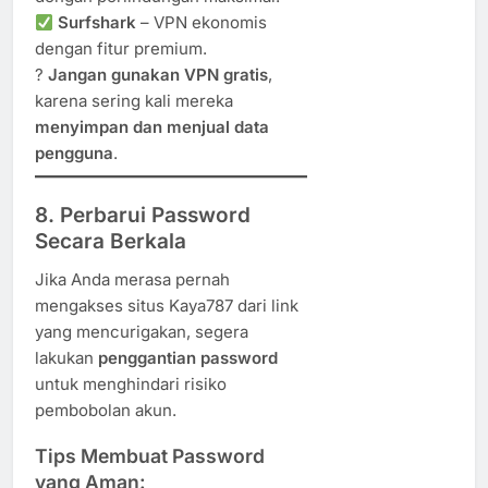
Surfshark
– VPN ekonomis
dengan fitur premium.
?
Jangan gunakan VPN gratis
,
karena sering kali mereka
menyimpan dan menjual data
pengguna
.
8. Perbarui Password
Secara Berkala
Jika Anda merasa pernah
mengakses situs Kaya787 dari link
yang mencurigakan, segera
lakukan
penggantian password
untuk menghindari risiko
pembobolan akun.
Tips Membuat Password
yang Aman: