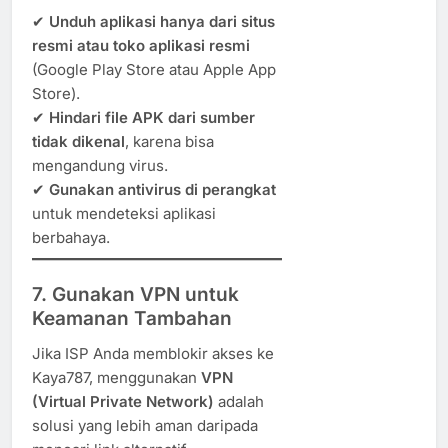
✔
Unduh aplikasi hanya dari situs
resmi atau toko aplikasi resmi
(Google Play Store atau Apple App
Store).
✔
Hindari file APK dari sumber
tidak dikenal
, karena bisa
mengandung virus.
✔
Gunakan antivirus di perangkat
untuk mendeteksi aplikasi
berbahaya.
7. Gunakan VPN untuk
Keamanan Tambahan
Jika ISP Anda memblokir akses ke
Kaya787, menggunakan
VPN
(Virtual Private Network)
adalah
solusi yang lebih aman daripada