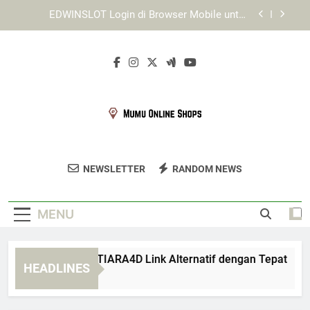
Skip
Panduan Login Edwinslot Resmi untuk Pengguna
to
Aktif
content
Cara Mengatasi Kendala Saat Lebah4D Login
dengan Langkah yang Lebih Praktis
Cara Menyimpan TIARA4D Link Alternatif dengan
Tepat
EDWINSLOT Login di Browser Mobile untuk
Akses yang Lebih Efisien
Panduan Login Edwinslot Resmi untuk Pengguna
Aktif
Mumu Online
Dapatkan Produk Terbaik Dengan Harga
Cara Mengatasi Kendala Saat Lebah4D Login
NEWSLETTER
RANDOM NEWS
Shops
dengan Langkah yang Lebih Praktis
Bersaing Di Mumu Online Shops.
MENU
ra Menyimpan TIARA4D Link Alternatif dengan Tepat
E
HEADLINES
Weeks Ago
1 