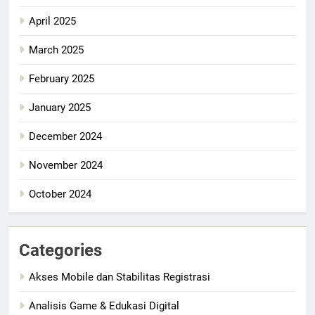
April 2025
March 2025
February 2025
January 2025
December 2024
November 2024
October 2024
Categories
Akses Mobile dan Stabilitas Registrasi
Analisis Game & Edukasi Digital