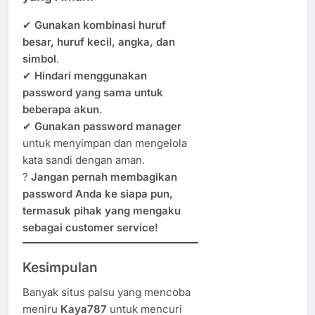
✔
Gunakan kombinasi huruf
besar, huruf kecil, angka, dan
simbol
.
✔
Hindari menggunakan
password yang sama untuk
beberapa akun
.
✔
Gunakan password manager
untuk menyimpan dan mengelola
kata sandi dengan aman.
?
Jangan pernah membagikan
password Anda ke siapa pun,
termasuk pihak yang mengaku
sebagai customer service!
Kesimpulan
Banyak situs palsu yang mencoba
meniru
Kaya787
untuk mencuri