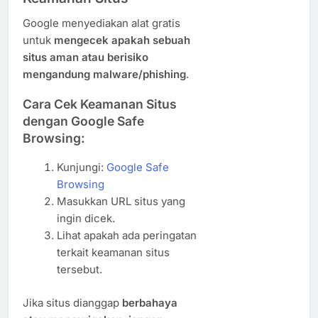
Google menyediakan alat gratis
untuk
mengecek apakah sebuah
situs aman atau berisiko
mengandung malware/phishing
.
Cara Cek Keamanan Situs
dengan Google Safe
Browsing:
Kunjungi:
Google Safe
Browsing
Masukkan URL situs yang
ingin dicek.
Lihat apakah ada peringatan
terkait keamanan situs
tersebut.
Jika situs dianggap
berbahaya