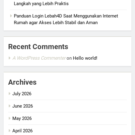
Langkah yang Lebih Praktis
Panduan Login Lebah4D Saat Menggunakan Internet
Rumah agar Akses Lebih Stabil dan Aman
Recent Comments
A WordPress Commenter
on
Hello world!
Archives
July 2026
June 2026
May 2026
April 2026