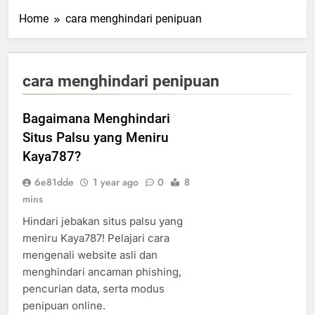
Home
cara menghindari penipuan
cara menghindari penipuan
Bagaimana Menghindari
Situs Palsu yang Meniru
Kaya787?
6e81dde
1 year ago
0
8
mins
Hindari jebakan situs palsu yang
meniru Kaya787! Pelajari cara
mengenali website asli dan
menghindari ancaman phishing,
pencurian data, serta modus
penipuan online.