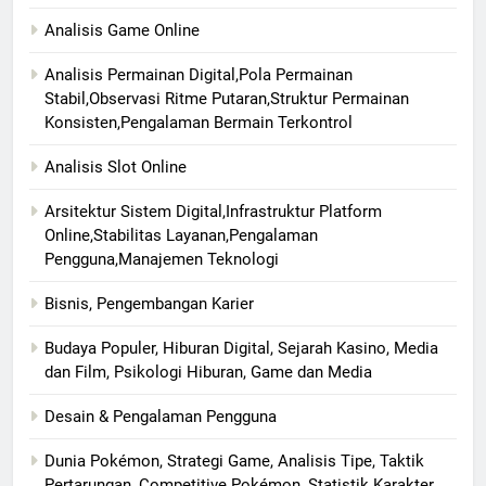
Analisis Game Online
Analisis Permainan Digital,Pola Permainan
Stabil,Observasi Ritme Putaran,Struktur Permainan
Konsisten,Pengalaman Bermain Terkontrol
Analisis Slot Online
Arsitektur Sistem Digital,Infrastruktur Platform
Online,Stabilitas Layanan,Pengalaman
Pengguna,Manajemen Teknologi
Bisnis, Pengembangan Karier
Budaya Populer, Hiburan Digital, Sejarah Kasino, Media
dan Film, Psikologi Hiburan, Game dan Media
Desain & Pengalaman Pengguna
Dunia Pokémon, Strategi Game, Analisis Tipe, Taktik
Pertarungan, Competitive Pokémon, Statistik Karakter,