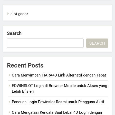
slot gacor
Search
SEARCH
Recent Posts
Cara Menyimpan TIARA4D Link Alternatif dengan Tepat
EDWINSLOT Login di Browser Mobile untuk Akses yang
Lebih Efisien
Panduan Login Edwinslot Resmi untuk Pengguna Aktif
Cara Mengatasi Kendala Saat Lebah4D Login dengan