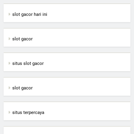
slot gacor hari ini
slot gacor
situs slot gacor
slot gacor
situs terpercaya