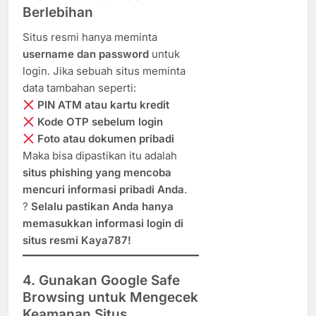
Berlebihan
Situs resmi hanya meminta
username dan password
untuk
login. Jika sebuah situs meminta
data tambahan seperti:
PIN ATM atau kartu kredit
Kode OTP sebelum login
Foto atau dokumen pribadi
Maka bisa dipastikan itu adalah
situs phishing yang mencoba
mencuri informasi pribadi Anda
.
?
Selalu pastikan Anda hanya
memasukkan informasi login di
situs resmi Kaya787!
4. Gunakan Google Safe
Browsing untuk Mengecek
Keamanan Situs