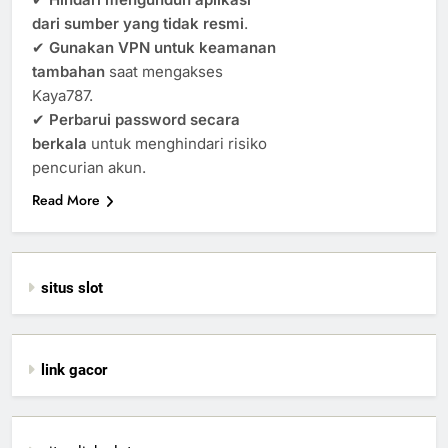
dari sumber yang tidak resmi
.
✔
Gunakan VPN untuk keamanan
tambahan
saat mengakses
Kaya787.
✔
Perbarui password secara
berkala
untuk menghindari risiko
pencurian akun.
Read More
situs slot
link gacor