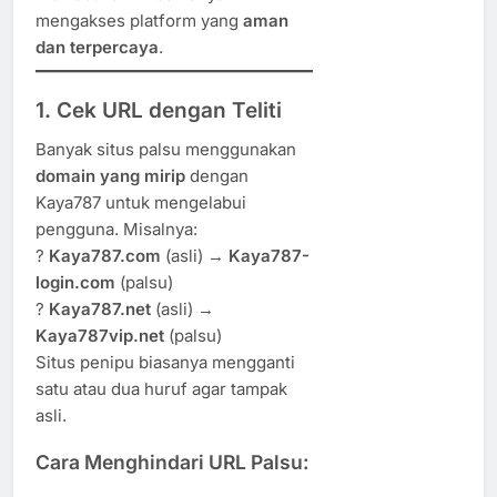
mengakses platform yang
aman
dan terpercaya
.
1. Cek URL dengan Teliti
Banyak situs palsu menggunakan
domain yang mirip
dengan
Kaya787 untuk mengelabui
pengguna. Misalnya:
?
Kaya787.com
(asli) →
Kaya787-
login.com
(palsu)
?
Kaya787.net
(asli) →
Kaya787vip.net
(palsu)
Situs penipu biasanya mengganti
satu atau dua huruf agar tampak
asli.
Cara Menghindari URL Palsu: