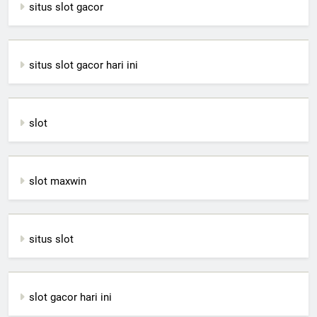
situs slot gacor
situs slot gacor hari ini
slot
slot maxwin
situs slot
slot gacor hari ini