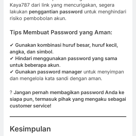
Kaya787 dari link yang mencurigakan, segera
lakukan
penggantian password
untuk menghindari
risiko pembobolan akun.
Tips Membuat Password yang Aman:
✔
Gunakan kombinasi huruf besar, huruf kecil,
angka, dan simbol
.
✔
Hindari menggunakan password yang sama
untuk beberapa akun
.
✔
Gunakan password manager
untuk menyimpan
dan mengelola kata sandi dengan aman.
?
Jangan pernah membagikan password Anda ke
siapa pun, termasuk pihak yang mengaku sebagai
customer service!
Kesimpulan