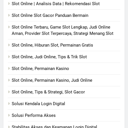
Slot Online | Analisis Data | Rekomendasi Slot
Slot Online Slot Gacor Panduan Bermain
Slot Online Terbaru, Game Slot Lengkap, Judi Online
Aman, Provider Slot Terpercaya, Strategi Menang Slot
Slot Online, Hiburan Slot, Permainan Gratis
Slot Online, Judi Online, Tips & Trik Slot
Slot Online, Permainan Kasino
Slot Online, Permainan Kasino, Judi Online
Slot Online, Tips & Strategi, Slot Gacor
Solusi Kendala Login Digital
Solusi Performa Akses
Stabilitas Akses dan Keamanan Login Digital