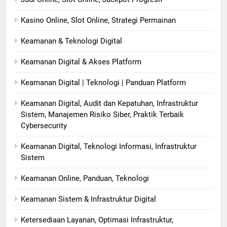
Kasino Online, Slot Online, Strategi Permainan
Keamanan & Teknologi Digital
Keamanan Digital & Akses Platform
Keamanan Digital | Teknologi | Panduan Platform
Keamanan Digital, Audit dan Kepatuhan, Infrastruktur
Sistem, Manajemen Risiko Siber, Praktik Terbaik
Cybersecurity
Keamanan Digital, Teknologi Informasi, Infrastruktur
Sistem
Keamanan Online, Panduan, Teknologi
Keamanan Sistem & Infrastruktur Digital
Ketersediaan Layanan, Optimasi Infrastruktur,