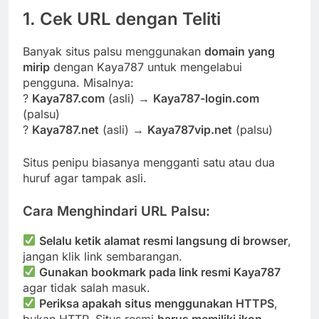
1. Cek URL dengan Teliti
Banyak situs palsu menggunakan
domain yang
mirip
dengan Kaya787 untuk mengelabui
pengguna. Misalnya:
?
Kaya787.com
(asli) →
Kaya787-login.com
(palsu)
?
Kaya787.net
(asli) →
Kaya787vip.net
(palsu)
Situs penipu biasanya mengganti satu atau dua
huruf agar tampak asli.
Cara Menghindari URL Palsu:
Selalu ketik alamat resmi langsung di browser
,
jangan klik link sembarangan.
Gunakan bookmark pada link resmi Kaya787
agar tidak salah masuk.
Periksa apakah situs menggunakan HTTPS
,
bukan HTTP. Situs resmi
harus memiliki ikon