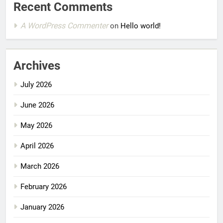
Recent Comments
A WordPress Commenter
on
Hello world!
Archives
July 2026
June 2026
May 2026
April 2026
March 2026
February 2026
January 2026