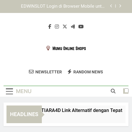
Skip
Panduan Login Edwinslot Resmi untuk Pengguna
to
Aktif
content
Cara Mengatasi Kendala Saat Lebah4D Login
dengan Langkah yang Lebih Praktis
Cara Menyimpan TIARA4D Link Alternatif dengan
Tepat
EDWINSLOT Login di Browser Mobile untuk
Akses yang Lebih Efisien
Panduan Login Edwinslot Resmi untuk Pengguna
Aktif
Mumu Online
Dapatkan Produk Terbaik Dengan Harga
Cara Mengatasi Kendala Saat Lebah4D Login
NEWSLETTER
RANDOM NEWS
Shops
dengan Langkah yang Lebih Praktis
Bersaing Di Mumu Online Shops.
MENU
ra Menyimpan TIARA4D Link Alternatif dengan Tepat
E
HEADLINES
Weeks Ago
1 