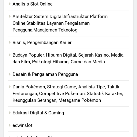
Analisis Slot Online
Arsitektur Sistem Digital,Infrastruktur Platform
Online,Stabilitas Layanan,Pengalaman
Pengguna,Manajemen Teknologi
Bisnis, Pengembangan Karier
Budaya Populer, Hiburan Digital, Sejarah Kasino, Media
dan Film, Psikologi Hiburan, Game dan Media
Desain & Pengalaman Pengguna
Dunia Pokémon, Strategi Game, Analisis Tipe, Taktik
Pertarungan, Competitive Pokémon, Statistik Karakter,
Keunggulan Serangan, Metagame Pokémon
Edukasi Digital & Gaming
edwinslot