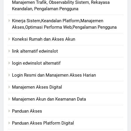
Manajemen Trafik, Observability Sistem, Rekayasa
Keandalan, Pengalaman Pengguna
Kinerja Sistem,Keandalan Platform,Manajemen
Akses,Optimasi Performa Web,Pengalaman Pengguna
Koneksi Rumah dan Akses Akun
link alternatif edwinslot
login edwinslot alternatif
Login Resmi dan Manajemen Akses Harian
Manajemen Akses Digital
Manajemen Akun dan Keamanan Data
Panduan Akses
Panduan Akses Platform Digital