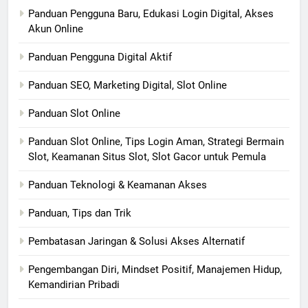
Panduan Pengguna Baru, Edukasi Login Digital, Akses
Akun Online
Panduan Pengguna Digital Aktif
Panduan SEO, Marketing Digital, Slot Online
Panduan Slot Online
Panduan Slot Online, Tips Login Aman, Strategi Bermain
Slot, Keamanan Situs Slot, Slot Gacor untuk Pemula
Panduan Teknologi & Keamanan Akses
Panduan, Tips dan Trik
Pembatasan Jaringan & Solusi Akses Alternatif
Pengembangan Diri, Mindset Positif, Manajemen Hidup,
Kemandirian Pribadi