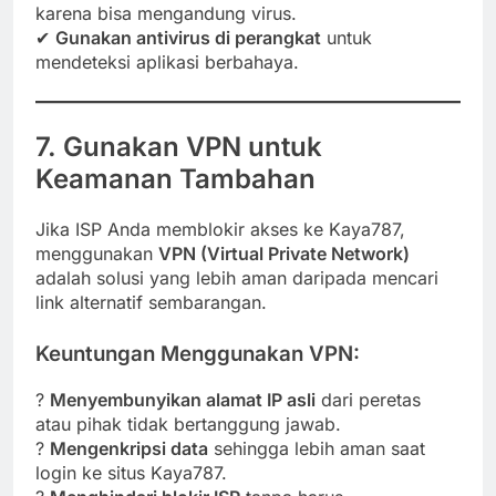
karena bisa mengandung virus.
✔
Gunakan antivirus di perangkat
untuk
mendeteksi aplikasi berbahaya.
7. Gunakan VPN untuk
Keamanan Tambahan
Jika ISP Anda memblokir akses ke Kaya787,
menggunakan
VPN (Virtual Private Network)
adalah solusi yang lebih aman daripada mencari
link alternatif sembarangan.
Keuntungan Menggunakan VPN:
?
Menyembunyikan alamat IP asli
dari peretas
atau pihak tidak bertanggung jawab.
?
Mengenkripsi data
sehingga lebih aman saat
login ke situs Kaya787.