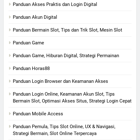
Panduan Akses Praktis dan Login Digital
Panduan Akun Digital
Panduan Bermain Slot, Tips dan Trik Slot, Mesin Slot
Panduan Game
Panduan Game, Hiburan Digital, Strategi Permainan
Panduan Horas88
Panduan Login Browser dan Keamanan Akses
Panduan Login Online, Keamanan Akun Slot, Tips
Bermain Slot, Optimasi Akses Situs, Strategi Login Cepat
Panduan Mobile Access
Panduan Pemula, Tips Slot Online, UX & Navigasi,
Strategi Bermain, Slot Online Terpercaya