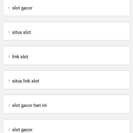
slot gacor
situs slot
link slot
situs link slot
slot gacor hari ini
slot gacor