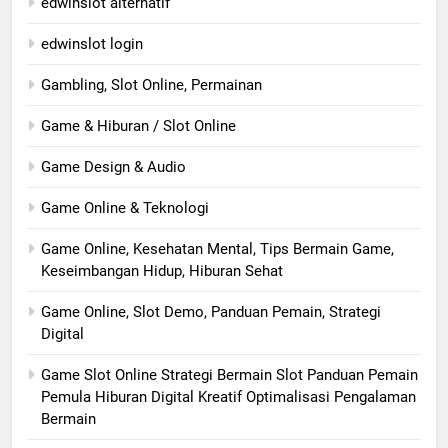
edwinslot alternatif
edwinslot login
Gambling, Slot Online, Permainan
Game & Hiburan / Slot Online
Game Design & Audio
Game Online & Teknologi
Game Online, Kesehatan Mental, Tips Bermain Game,
Keseimbangan Hidup, Hiburan Sehat
Game Online, Slot Demo, Panduan Pemain, Strategi
Digital
Game Slot Online Strategi Bermain Slot Panduan Pemain
Pemula Hiburan Digital Kreatif Optimalisasi Pengalaman
Bermain