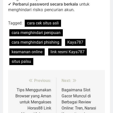
✔
Perbarui password secara berkala
untuk
menghindari risiko pencurian akun.
Tagged:
cara cek situs asli
cara menghindari penipuan
cara menghindari phishing
Kaya787
keamanan online
link resmi Kaya787
situs palsu
Previous:
Next:
Post
navigation
Tips Menggunakan
Bagaimana Slot
Browser yang Aman
Gacor Muncul di
untuk Mengakses
Berbagai Review
Horas88 Link
Online: Tren, Narasi