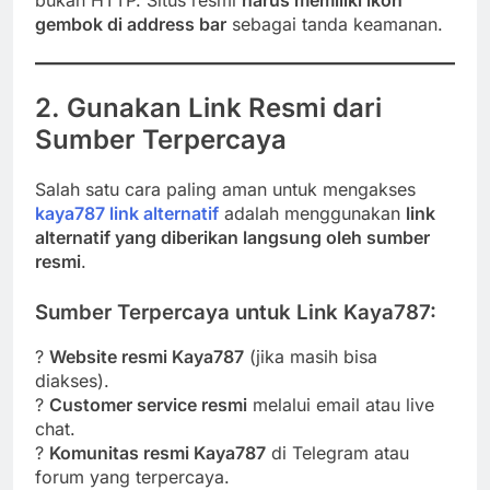
gembok di address bar
sebagai tanda keamanan.
2. Gunakan Link Resmi dari
Sumber Terpercaya
Salah satu cara paling aman untuk mengakses
kaya787 link alternatif
adalah menggunakan
link
alternatif yang diberikan langsung oleh sumber
resmi
.
Sumber Terpercaya untuk Link Kaya787:
?
Website resmi Kaya787
(jika masih bisa
diakses).
?
Customer service resmi
melalui email atau live
chat.
?
Komunitas resmi Kaya787
di Telegram atau
forum yang terpercaya.