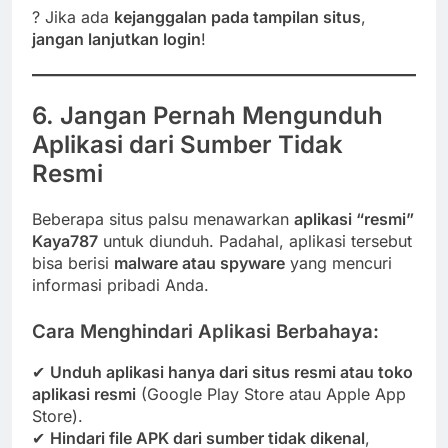
? Jika ada
kejanggalan pada tampilan situs
,
jangan lanjutkan login
!
6. Jangan Pernah Mengunduh
Aplikasi dari Sumber Tidak
Resmi
Beberapa situs palsu menawarkan
aplikasi “resmi”
Kaya787
untuk diunduh. Padahal, aplikasi tersebut
bisa berisi
malware atau spyware
yang mencuri
informasi pribadi Anda.
Cara Menghindari Aplikasi Berbahaya:
✔
Unduh aplikasi hanya dari situs resmi atau toko
aplikasi resmi
(Google Play Store atau Apple App
Store).
✔
Hindari file APK dari sumber tidak dikenal
,