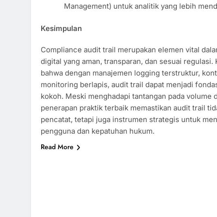
Management) untuk analitik yang lebih mend
Kesimpulan
Compliance audit trail merupakan elemen vital d
digital yang aman, transparan, dan sesuai regulas
bahwa dengan manajemen logging terstruktur, kontr
monitoring berlapis, audit trail dapat menjadi fon
kokoh. Meski menghadapi tantangan pada volume da
penerapan praktik terbaik memastikan audit trail ti
pencatat, tetapi juga instrumen strategis untuk m
pengguna dan kepatuhan hukum.
Read More