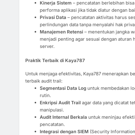
Kinerja Sistem
– pencatatan berlebihan bis
performa aplikasi jika tidak diatur dengan bai
Privasi Data
– pencatatan aktivitas harus ses
perlindungan data tanpa menyalahi hak priv
Manajemen Retensi
– menentukan jangka w
menjadi penting agar sesuai dengan aturan 
server.
Praktik Terbaik di Kaya787
Untuk menjaga efektivitas, Kaya787 menerapkan be
terbaik audit trail:
Segmentasi Data Log
untuk membedakan log
rutin.
Enkripsi Audit Trail
agar data yang dicatat te
manipulasi.
Audit Internal Berkala
untuk meninjau efekti
pencatatan.
Integrasi dengan SIEM
(Security Informatio