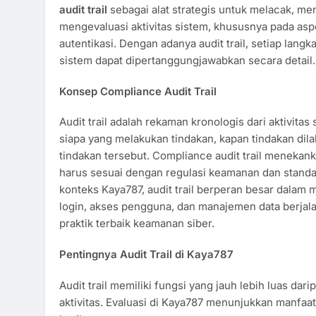
audit trail
sebagai alat strategis untuk melacak, m
mengevaluasi aktivitas sistem, khususnya pada asp
autentikasi. Dengan adanya audit trail, setiap langk
sistem dapat dipertanggungjawabkan secara detail.
Konsep Compliance Audit Trail
Audit trail adalah rekaman kronologis dari aktivita
siapa yang melakukan tindakan, kapan tindakan dilak
tindakan tersebut. Compliance audit trail meneka
harus sesuai dengan regulasi keamanan dan standar
konteks Kaya787, audit trail berperan besar dalam
login, akses pengguna, dan manajemen data berjal
praktik terbaik keamanan siber.
Pentingnya Audit Trail di Kaya787
Audit trail memiliki fungsi yang jauh lebih luas dar
aktivitas. Evaluasi di Kaya787 menunjukkan manfaat 