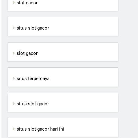
slot gacor
situs slot gacor
slot gacor
situs terpercaya
situs slot gacor
situs slot gacor hari ini