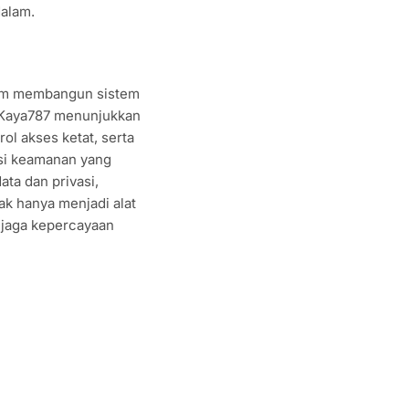
alam.
alam membangun sistem
i. Kaya787 menunjukkan
ol akses ketat, serta
dasi keamanan yang
ta dan privasi,
dak hanya menjadi alat
enjaga kepercayaan