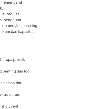
a memengaruhi
k.
uai regulasi
asi pengguna.
aktu penyimpanan log
hukum dan kapasitas
berapa praktik
 penting dan log
tap aman dari
vitas sistem
n and Event