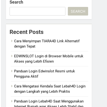
Search
SEARCH
Recent Posts
Cara Menyimpan TIARA4D Link Alternatif
dengan Tepat
EDWINSLOT Login di Browser Mobile untuk
Akses yang Lebih Efisien
Panduan Login Edwinslot Resmi untuk
Pengguna Aktif
Cara Mengatasi Kendala Saat Lebah4D Login
dengan Langkah yang Lebih Praktis
Panduan Login Lebah4D Saat Menggunakan
Internet Rumah agar Akses Lebih Stabil dan