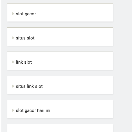
slot gacor
situs slot
link slot
situs link slot
slot gacor hari ini