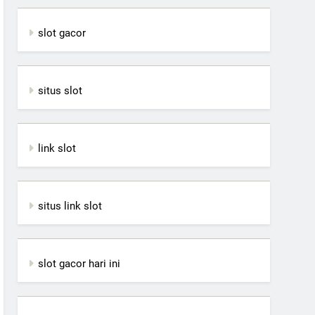
slot gacor
situs slot
link slot
situs link slot
slot gacor hari ini