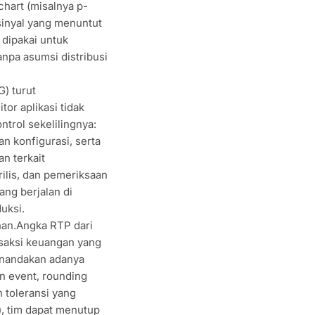
chart (misalnya p-
sinyal yang menuntut
 dipakai untuk
anpa asumsi distribusi
) turut
or aplikasi tidak
trol sekelilingnya:
n konfigurasi, serta
n terkait
ilis, dan pemeriksaan
ng berjalan di
uksi.
han.Angka RTP dari
nsaksi keuangan yang
enandakan adanya
an event, rounding
 toleransi yang
), tim dapat menutup