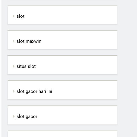
slot
slot maxwin
situs slot
slot gacor hari ini
slot gacor