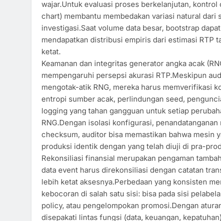
wajar.Untuk evaluasi proses berkelanjutan, kontrol 
chart) membantu membedakan variasi natural dari 
investigasi.Saat volume data besar, bootstrap dapat
mendapatkan distribusi empiris dari estimasi RTP t
ketat.
Keamanan dan integritas generator angka acak (RNG
mempengaruhi persepsi akurasi RTP.Meskipun audit
mengotak-atik RNG, mereka harus memverifikasi kon
entropi sumber acak, perlindungan seed, penguncia
logging yang tahan gangguan untuk setiap perubaha
RNG.Dengan isolasi konfigurasi, penandatanganan r
checksum, auditor bisa memastikan bahwa mesin ya
produksi identik dengan yang telah diuji di pra-prod
Rekonsiliasi finansial merupakan pengaman tamba
data event harus direkonsiliasi dengan catatan tra
lebih ketat aksesnya.Perbedaan yang konsisten m
kebocoran di salah satu sisi: bisa pada sisi pelabel
policy, atau pengelompokan promosi.Dengan aturan
disepakati lintas fungsi (data, keuangan, kepatuhan