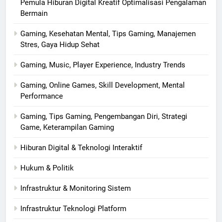
Pemula Hiburan Digital Kreatif Optimalisasi Pengalaman
Bermain
Gaming, Kesehatan Mental, Tips Gaming, Manajemen
Stres, Gaya Hidup Sehat
Gaming, Music, Player Experience, Industry Trends
Gaming, Online Games, Skill Development, Mental
Performance
Gaming, Tips Gaming, Pengembangan Diri, Strategi
Game, Keterampilan Gaming
Hiburan Digital & Teknologi Interaktif
Hukum & Politik
Infrastruktur & Monitoring Sistem
Infrastruktur Teknologi Platform