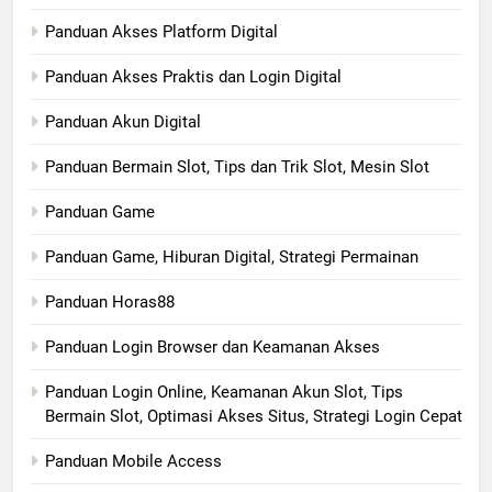
Panduan Akses Platform Digital
Panduan Akses Praktis dan Login Digital
Panduan Akun Digital
Panduan Bermain Slot, Tips dan Trik Slot, Mesin Slot
Panduan Game
Panduan Game, Hiburan Digital, Strategi Permainan
Panduan Horas88
Panduan Login Browser dan Keamanan Akses
Panduan Login Online, Keamanan Akun Slot, Tips
Bermain Slot, Optimasi Akses Situs, Strategi Login Cepat
Panduan Mobile Access