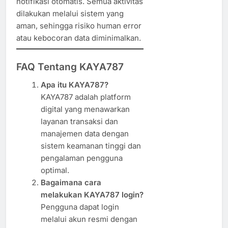
notifikasi otomatis. Semua aktivitas
dilakukan melalui sistem yang
aman, sehingga risiko human error
atau kebocoran data diminimalkan.
FAQ Tentang KAYA787
Apa itu KAYA787?
KAYA787 adalah platform
digital yang menawarkan
layanan transaksi dan
manajemen data dengan
sistem keamanan tinggi dan
pengalaman pengguna
optimal.
Bagaimana cara
melakukan KAYA787 login?
Pengguna dapat login
melalui akun resmi dengan