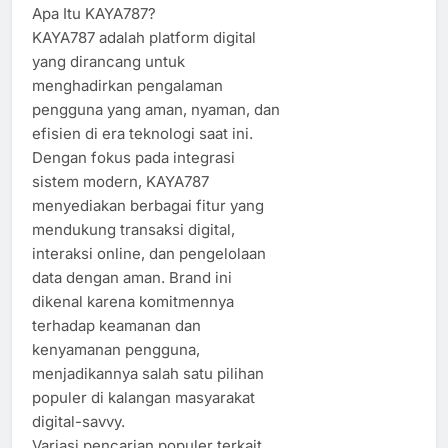
Apa Itu KAYA787?
KAYA787 adalah platform digital
yang dirancang untuk
menghadirkan pengalaman
pengguna yang aman, nyaman, dan
efisien di era teknologi saat ini.
Dengan fokus pada integrasi
sistem modern, KAYA787
menyediakan berbagai fitur yang
mendukung transaksi digital,
interaksi online, dan pengelolaan
data dengan aman. Brand ini
dikenal karena komitmennya
terhadap keamanan dan
kenyamanan pengguna,
menjadikannya salah satu pilihan
populer di kalangan masyarakat
digital-savvy.
Variasi pencarian populer terkait