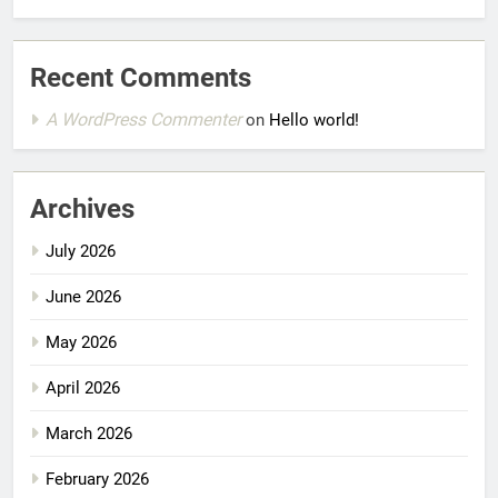
Recent Comments
A WordPress Commenter
on
Hello world!
Archives
July 2026
June 2026
May 2026
April 2026
March 2026
February 2026