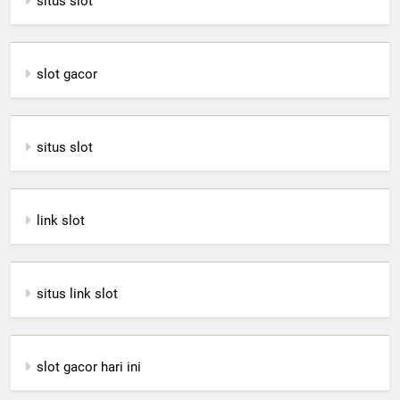
situs slot
slot gacor
situs slot
link slot
situs link slot
slot gacor hari ini