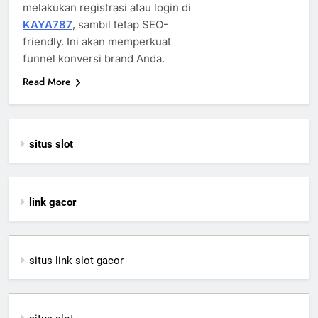
melakukan registrasi atau login di
KAYA787
, sambil tetap SEO-
friendly. Ini akan memperkuat
funnel konversi brand Anda.
Read More
situs slot
link gacor
situs link slot gacor