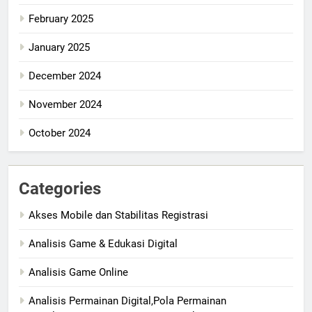
February 2025
January 2025
December 2024
November 2024
October 2024
Categories
Akses Mobile dan Stabilitas Registrasi
Analisis Game & Edukasi Digital
Analisis Game Online
Analisis Permainan Digital,Pola Permainan