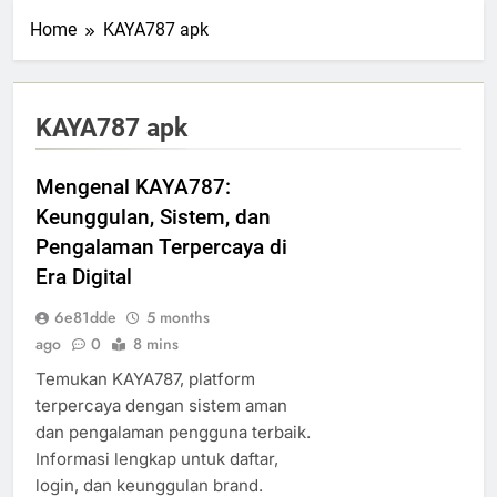
Home
KAYA787 apk
KAYA787 apk
Mengenal KAYA787:
Keunggulan, Sistem, dan
Pengalaman Terpercaya di
Era Digital
6e81dde
5 months
ago
0
8 mins
Temukan KAYA787, platform
terpercaya dengan sistem aman
dan pengalaman pengguna terbaik.
Informasi lengkap untuk daftar,
login, dan keunggulan brand.