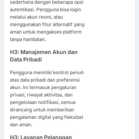
sederhana dengan beberapa opsi
autentikasi. Pengguna bisa login
melalui akun resmi, atau
menggunakan fitur alternatif yang
aman untuk mengakses platform
tanpa hambatan.
H3: Manajemen Akun dan
Data Pribadi
Pengguna memiliki kontrol penuh
atas data pribadi dan preferensi
akun. Ini termasuk pengaturan
privasi, riwayat aktivitas, dan
pengelolaan notifikasi, semua
dirancang untuk memberikan
pengalaman digital yang fleksibel
dan aman.
H3: Layanan Pelanggan