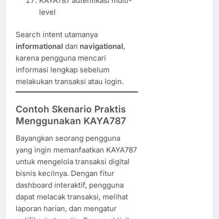
KAYA787 autentikasi multi-
level
Search intent utamanya
informational
dan
navigational
,
karena pengguna mencari
informasi lengkap sebelum
melakukan transaksi atau login.
Contoh Skenario Praktis
Menggunakan KAYA787
Bayangkan seorang pengguna
yang ingin memanfaatkan KAYA787
untuk mengelola transaksi digital
bisnis kecilnya. Dengan fitur
dashboard interaktif, pengguna
dapat melacak transaksi, melihat
laporan harian, dan mengatur