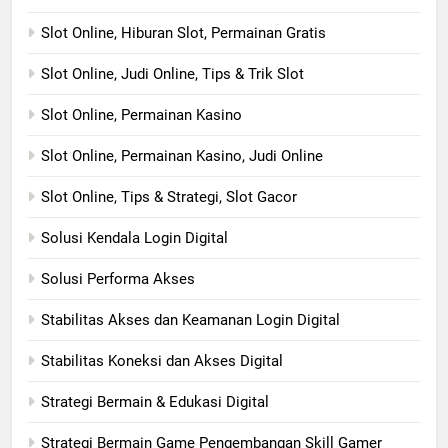
Slot Online, Hiburan Slot, Permainan Gratis
Slot Online, Judi Online, Tips & Trik Slot
Slot Online, Permainan Kasino
Slot Online, Permainan Kasino, Judi Online
Slot Online, Tips & Strategi, Slot Gacor
Solusi Kendala Login Digital
Solusi Performa Akses
Stabilitas Akses dan Keamanan Login Digital
Stabilitas Koneksi dan Akses Digital
Strategi Bermain & Edukasi Digital
Strategi Bermain Game Pengembangan Skill Gamer