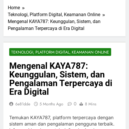
Home
Teknologi, Platform Digital, Keamanan Online
Mengenal KAYA787: Keunggulan, Sistem, dan
Pengalaman Terpercaya di Era Digital
TEKNOLOGI, PLATFORM DIGITAL, KEAMANAN ONLINE
Mengenal KAYA787:
Keunggulan, Sistem, dan
Pengalaman Terpercaya di
Era Digital
0
6e81dde
5 Months Ago
8 Mins
Temukan KAYA787, platform terpercaya dengan
sistem aman dan pengalaman pengguna terbaik.