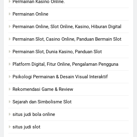
Permainan Kasino Online.
Permainan Online
Permainan Online, Slot Online, Kasino, Hiburan Digital
Permainan Slot, Casino Online, Panduan Bermain Slot
Permainan Slot, Dunia Kasino, Panduan Slot
Platform Digital, Fitur Online, Pengalaman Pengguna
Psikologi Permainan & Desain Visual Interaktif
Rekomendasi Game & Review
Sejarah dan Simbolisme Slot
situs judi bola online
situs judi slot