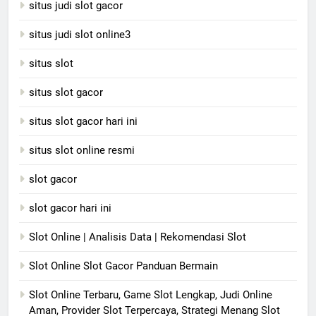
situs judi slot gacor
situs judi slot online3
situs slot
situs slot gacor
situs slot gacor hari ini
situs slot online resmi
slot gacor
slot gacor hari ini
Slot Online | Analisis Data | Rekomendasi Slot
Slot Online Slot Gacor Panduan Bermain
Slot Online Terbaru, Game Slot Lengkap, Judi Online
Aman, Provider Slot Terpercaya, Strategi Menang Slot