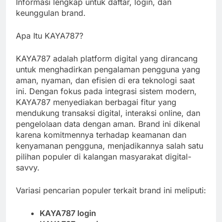
Informasi lengkap untuk daftar, login, dan
keunggulan brand.
Apa Itu KAYA787?
KAYA787 adalah platform digital yang dirancang
untuk menghadirkan pengalaman pengguna yang
aman, nyaman, dan efisien di era teknologi saat
ini. Dengan fokus pada integrasi sistem modern,
KAYA787 menyediakan berbagai fitur yang
mendukung transaksi digital, interaksi online, dan
pengelolaan data dengan aman. Brand ini dikenal
karena komitmennya terhadap keamanan dan
kenyamanan pengguna, menjadikannya salah satu
pilihan populer di kalangan masyarakat digital-
savvy.
Variasi pencarian populer terkait brand ini meliputi:
KAYA787 login