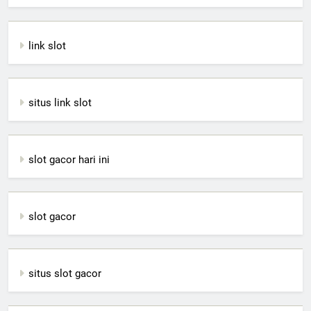
link slot
situs link slot
slot gacor hari ini
slot gacor
situs slot gacor