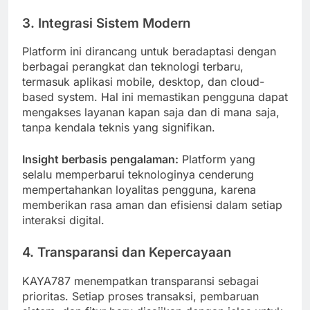
3. Integrasi Sistem Modern
Platform ini dirancang untuk beradaptasi dengan
berbagai perangkat dan teknologi terbaru,
termasuk aplikasi mobile, desktop, dan cloud-
based system. Hal ini memastikan pengguna dapat
mengakses layanan kapan saja dan di mana saja,
tanpa kendala teknis yang signifikan.
Insight berbasis pengalaman:
Platform yang
selalu memperbarui teknologinya cenderung
mempertahankan loyalitas pengguna, karena
memberikan rasa aman dan efisiensi dalam setiap
interaksi digital.
4. Transparansi dan Kepercayaan
KAYA787 menempatkan transparansi sebagai
prioritas. Setiap proses transaksi, pembaruan