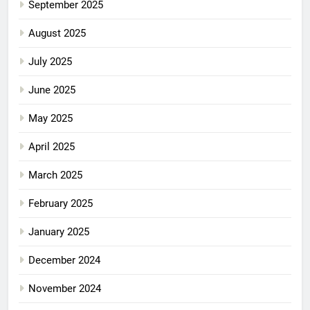
September 2025
August 2025
July 2025
June 2025
May 2025
April 2025
March 2025
February 2025
January 2025
December 2024
November 2024