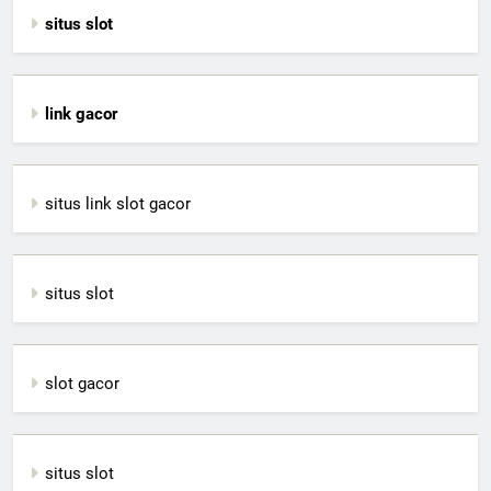
situs slot
link gacor
situs link slot gacor
situs slot
slot gacor
situs slot