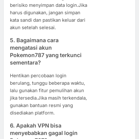
berisiko menyimpan data login.Jika
harus digunakan, jangan simpan
kata sandi dan pastikan keluar dari
akun setelah selesai.
5. Bagaimana cara
mengatasi akun
Pokemon787 yang terkunci
sementara?
Hentikan percobaan login
berulang, tunggu beberapa waktu,
lalu gunakan fitur pemulihan akun
jika tersedia.Jika masih terkendala,
gunakan bantuan resmi yang
disediakan platform.
6. Apakah VPN bisa
menyebabkan gagal login