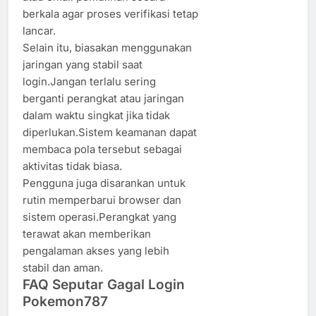
berkala agar proses verifikasi tetap
lancar.
Selain itu, biasakan menggunakan
jaringan yang stabil saat
login.Jangan terlalu sering
berganti perangkat atau jaringan
dalam waktu singkat jika tidak
diperlukan.Sistem keamanan dapat
membaca pola tersebut sebagai
aktivitas tidak biasa.
Pengguna juga disarankan untuk
rutin memperbarui browser dan
sistem operasi.Perangkat yang
terawat akan memberikan
pengalaman akses yang lebih
stabil dan aman.
FAQ Seputar Gagal Login
Pokemon787