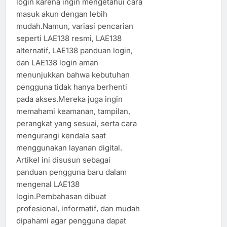
login karena ingin mengetahui cara
masuk akun dengan lebih
mudah.Namun, variasi pencarian
seperti LAE138 resmi, LAE138
alternatif, LAE138 panduan login,
dan LAE138 login aman
menunjukkan bahwa kebutuhan
pengguna tidak hanya berhenti
pada akses.Mereka juga ingin
memahami keamanan, tampilan,
perangkat yang sesuai, serta cara
mengurangi kendala saat
menggunakan layanan digital.
Artikel ini disusun sebagai
panduan pengguna baru dalam
mengenal LAE138
login.Pembahasan dibuat
profesional, informatif, dan mudah
dipahami agar pengguna dapat