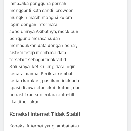
lama.Jika pengguna pernah
mengganti kata sandi, browser
mungkin masih mengisi kolom
login dengan informasi
sebelumnya.Akibatnya, meskipun
pengguna merasa sudah
memasukkan data dengan benar,
sistem tetap membaca data
tersebut sebagai tidak valid.
Solusinya, ketik ulang data login
secara manual.Periksa kembali
setiap karakter, pastikan tidak ada
spasi di awal atau akhir kolom, dan
nonaktifkan sementara auto-fill
jika diperlukan.
Koneksi Internet Tidak Stabil
Koneksi internet yang lambat atau