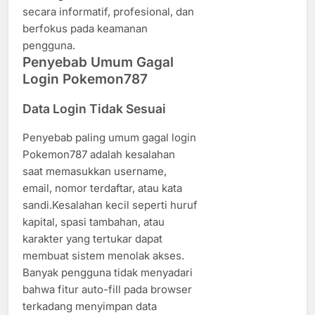
secara informatif, profesional, dan
berfokus pada keamanan
pengguna.
Penyebab Umum Gagal
Login Pokemon787
Data Login Tidak Sesuai
Penyebab paling umum gagal login
Pokemon787 adalah kesalahan
saat memasukkan username,
email, nomor terdaftar, atau kata
sandi.Kesalahan kecil seperti huruf
kapital, spasi tambahan, atau
karakter yang tertukar dapat
membuat sistem menolak akses.
Banyak pengguna tidak menyadari
bahwa fitur auto-fill pada browser
terkadang menyimpan data