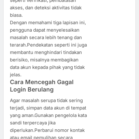
seperti verifikasi, pembatasan
akses, dan deteksi aktivitas tidak
biasa.
Dengan memahami tiga lapisan ini,
pengguna dapat menyelesaikan
masalah secara lebih tenang dan
terarah.Pendekatan seperti ini juga
membantu menghindari tindakan
berisiko, misalnya membagikan
data akun kepada pihak yang tidak
jelas.
Cara Mencegah Gagal
Login Berulang
Agar masalah serupa tidak sering
terjadi, simpan data akun di tempat
yang aman.Gunakan pengelola kata
sandi terpercaya jika
diperlukan.Perbarui nomor kontak
atau email pemulihan secara