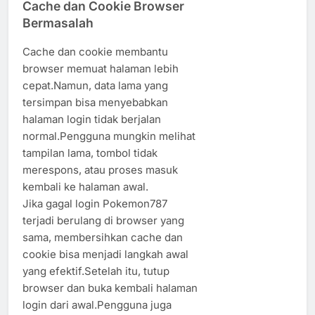
Cache dan Cookie Browser
Bermasalah
Cache dan cookie membantu
browser memuat halaman lebih
cepat.Namun, data lama yang
tersimpan bisa menyebabkan
halaman login tidak berjalan
normal.Pengguna mungkin melihat
tampilan lama, tombol tidak
merespons, atau proses masuk
kembali ke halaman awal.
Jika gagal login Pokemon787
terjadi berulang di browser yang
sama, membersihkan cache dan
cookie bisa menjadi langkah awal
yang efektif.Setelah itu, tutup
browser dan buka kembali halaman
login dari awal.Pengguna juga