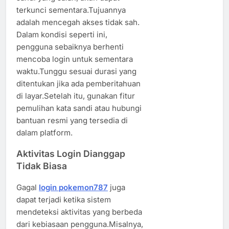
terkunci sementara.Tujuannya
adalah mencegah akses tidak sah.
Dalam kondisi seperti ini,
pengguna sebaiknya berhenti
mencoba login untuk sementara
waktu.Tunggu sesuai durasi yang
ditentukan jika ada pemberitahuan
di layar.Setelah itu, gunakan fitur
pemulihan kata sandi atau hubungi
bantuan resmi yang tersedia di
dalam platform.
Aktivitas Login Dianggap
Tidak Biasa
Gagal
login pokemon787
juga
dapat terjadi ketika sistem
mendeteksi aktivitas yang berbeda
dari kebiasaan pengguna.Misalnya,