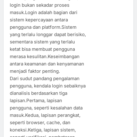
login bukan sekadar proses
masuk.Login adalah bagian dari
sistem kepercayaan antara
pengguna dan platform.Sistem
yang terlalu longgar dapat berisiko,
sementara sistem yang terlalu
ketat bisa membuat pengguna
merasa kesulitan.Keseimbangan
antara keamanan dan kenyamanan
menjadi faktor penting.
Dari sudut pandang pengalaman
pengguna, kendala login sebaiknya
dianalisis berdasarkan tiga
lapisan.Pertama, lapisan
pengguna, seperti kesalahan data
masuk.Kedua, lapisan perangkat,
seperti browser, cache, dan
koneksi.Ketiga, lapisan sistem,