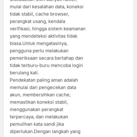
mulai dari kesalahan data, koneksi
tidak stabil, cache browser,
perangkat usang, kendala
verifikasi, hingga sistem keamanan
yang mendeteksi aktivitas tidak
biasa.Untuk mengatasinya,
pengguna perlu melakukan
pemeriksaan secara bertahap dan
tidak terburu-buru mencoba login
berulang kali.
Pendekatan paling aman adalah
memulai dari pengecekan data
akun, membersihkan cache,
memastikan koneksi stabil,
menggunakan perangkat
terpercaya, dan melakukan
pemulihan kata sandi jika
diperlukan.Dengan langkah yang