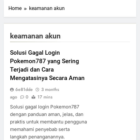
Home
keamanan akun
keamanan akun
Solusi Gagal Login
Pokemon787 yang Sering
Terjadi dan Cara
Mengatasinya Secara Aman
6e81dde
3 months
ago
0
17 mins
Solusi gagal login Pokemon787
dengan panduan aman, jelas, dan
praktis untuk membantu pengguna
memahami penyebab serta
langkah penanganannya.