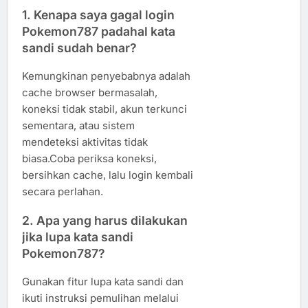
1. Kenapa saya gagal login
Pokemon787 padahal kata
sandi sudah benar?
Kemungkinan penyebabnya adalah
cache browser bermasalah,
koneksi tidak stabil, akun terkunci
sementara, atau sistem
mendeteksi aktivitas tidak
biasa.Coba periksa koneksi,
bersihkan cache, lalu login kembali
secara perlahan.
2. Apa yang harus dilakukan
jika lupa kata sandi
Pokemon787?
Gunakan fitur lupa kata sandi dan
ikuti instruksi pemulihan melalui