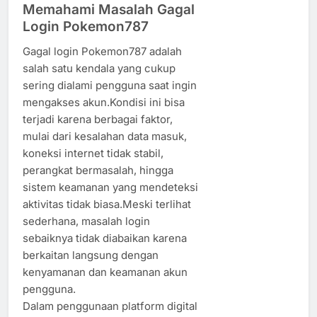
Memahami Masalah Gagal
Login Pokemon787
Gagal login Pokemon787 adalah
salah satu kendala yang cukup
sering dialami pengguna saat ingin
mengakses akun.Kondisi ini bisa
terjadi karena berbagai faktor,
mulai dari kesalahan data masuk,
koneksi internet tidak stabil,
perangkat bermasalah, hingga
sistem keamanan yang mendeteksi
aktivitas tidak biasa.Meski terlihat
sederhana, masalah login
sebaiknya tidak diabaikan karena
berkaitan langsung dengan
kenyamanan dan keamanan akun
pengguna.
Dalam penggunaan platform digital