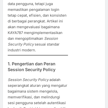
data pengguna, tetapi juga
memastikan pengalaman login
tetap cepat, efisien, dan konsisten
di berbagai perangkat. Artikel ini
akan mengevaluasi bagaimana
KAYA787 mengimplementasikan
dan mengoptimalkan
Session
Security Policy
sesuai standar
industri modern.
1. Pengertian dan Peran
Session Security Policy
Session Security Policy
adalah
seperangkat aturan yang mengatur
bagaimana sistem mengelola,
memverifikasi, dan melindungi
sesi pengguna setelah autentikasi