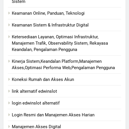
Sistem
Keamanan Online, Panduan, Teknologi
Keamanan Sistem & Infrastruktur Digital
Ketersediaan Layanan, Optimasi Infrastruktur,
Manajemen Trafik, Observability Sistem, Rekayasa
Keandalan, Pengalaman Pengguna
Kinerja Sistem,Keandalan Platform,Manajemen
Akses,Optimasi Performa Web,Pengalaman Pengguna
Koneksi Rumah dan Akses Akun
link alternatif edwinslot
login edwinslot alternatif
Login Resmi dan Manajemen Akses Harian
Manajemen Akses Digital