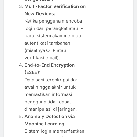
Multi-Factor Verification on
New Devices:
Ketika pengguna mencoba
login dari perangkat atau IP
baru, sistem akan memicu
autentikasi tambahan
(misalnya OTP atau
verifikasi email).
End-to-End Encryption
(E2EE):
Data sesi terenkripsi dari
awal hingga akhir untuk
memastikan informasi
pengguna tidak dapat
dimanipulasi di jaringan.
Anomaly Detection via
Machine Learning:
Sistem login memanfaatkan