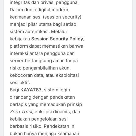
integritas dan privasi pengguna.
Dalam dunia digital modern,
keamanan sesi (session security)
menjadi pilar utama bagi setiap
sistem autentikasi. Melalui
kebijakan
Session Security Policy
,
platform dapat memastikan bahwa
interaksi antara pengguna dan
server berlangsung aman tanpa
risiko pengambilalihan akun,
kebocoran data, atau eksploitasi
sesi aktif.
Bagi
KAYA787
, sistem login
dirancang dengan pendekatan
berlapis yang memadukan prinsip
Zero Trust
, enkripsi dinamis, dan
kebijakan pengelolaan sesi
berbasis risiko. Pendekatan ini
bukan hanya menjaga keamanan