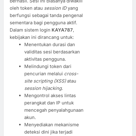
berhasil. Sesi ini biasanya diwakili
oleh token atau
session ID
yang
berfungsi sebagai tanda pengenal
sementara bagi pengguna aktif.
Dalam sistem login
KAYA787
,
kebijakan ini dirancang untuk:
Menentukan durasi dan
validitas sesi berdasarkan
aktivitas pengguna.
Melindungi token dari
pencurian melalui
cross-
site scripting (XSS)
atau
session hijacking
.
Mengontrol akses lintas
perangkat dan IP untuk
mencegah penyalahgunaan
akun.
Menyediakan mekanisme
deteksi dini jika terjadi