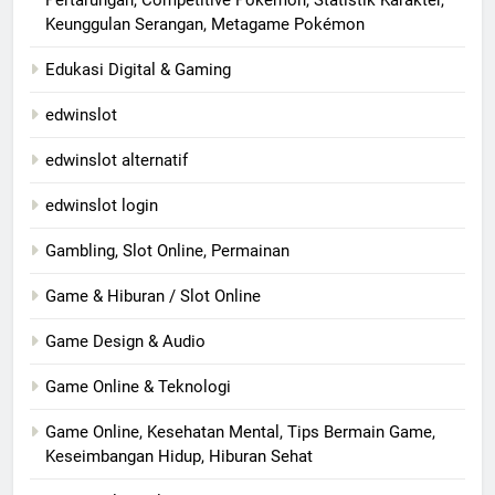
Pertarungan, Competitive Pokémon, Statistik Karakter,
Keunggulan Serangan, Metagame Pokémon
Edukasi Digital & Gaming
edwinslot
edwinslot alternatif
edwinslot login
Gambling, Slot Online, Permainan
Game & Hiburan / Slot Online
Game Design & Audio
Game Online & Teknologi
Game Online, Kesehatan Mental, Tips Bermain Game,
Keseimbangan Hidup, Hiburan Sehat