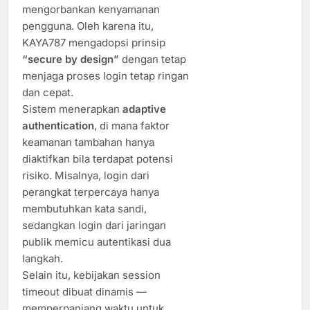
mengorbankan kenyamanan
pengguna. Oleh karena itu,
KAYA787 mengadopsi prinsip
“secure by design”
dengan tetap
menjaga proses login tetap ringan
dan cepat.
Sistem menerapkan
adaptive
authentication
, di mana faktor
keamanan tambahan hanya
diaktifkan bila terdapat potensi
risiko. Misalnya, login dari
perangkat terpercaya hanya
membutuhkan kata sandi,
sedangkan login dari jaringan
publik memicu autentikasi dua
langkah.
Selain itu, kebijakan session
timeout dibuat dinamis —
memperpanjang waktu untuk