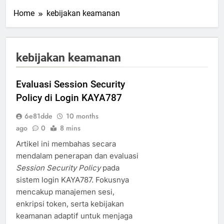
Home
kebijakan keamanan
kebijakan keamanan
Evaluasi Session Security
Policy di Login KAYA787
6e81dde
10 months
ago
0
8 mins
Artikel ini membahas secara
mendalam penerapan dan evaluasi
Session Security Policy
pada
sistem login KAYA787. Fokusnya
mencakup manajemen sesi,
enkripsi token, serta kebijakan
keamanan adaptif untuk menjaga