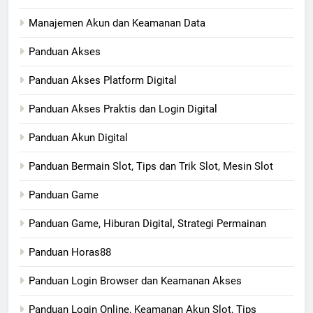
Manajemen Akun dan Keamanan Data
Panduan Akses
Panduan Akses Platform Digital
Panduan Akses Praktis dan Login Digital
Panduan Akun Digital
Panduan Bermain Slot, Tips dan Trik Slot, Mesin Slot
Panduan Game
Panduan Game, Hiburan Digital, Strategi Permainan
Panduan Horas88
Panduan Login Browser dan Keamanan Akses
Panduan Login Online, Keamanan Akun Slot, Tips