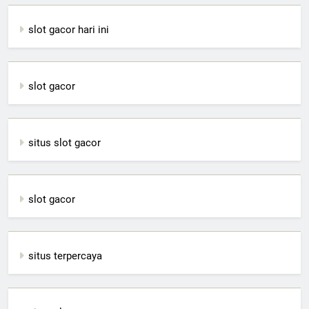
slot gacor hari ini
slot gacor
situs slot gacor
slot gacor
situs terpercaya