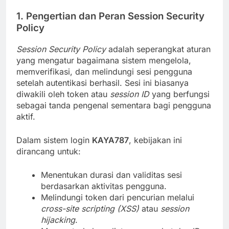
1. Pengertian dan Peran Session Security
Policy
Session Security Policy
adalah seperangkat aturan
yang mengatur bagaimana sistem mengelola,
memverifikasi, dan melindungi sesi pengguna
setelah autentikasi berhasil. Sesi ini biasanya
diwakili oleh token atau
session ID
yang berfungsi
sebagai tanda pengenal sementara bagi pengguna
aktif.
Dalam sistem login
KAYA787
, kebijakan ini
dirancang untuk:
Menentukan durasi dan validitas sesi
berdasarkan aktivitas pengguna.
Melindungi token dari pencurian melalui
cross-site scripting (XSS)
atau
session
hijacking
.