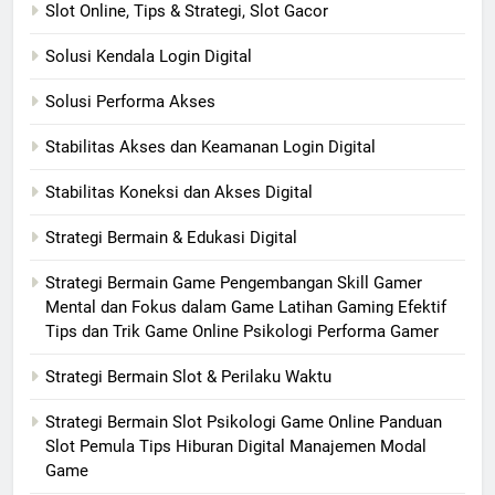
Slot Online, Tips & Strategi, Slot Gacor
Solusi Kendala Login Digital
Solusi Performa Akses
Stabilitas Akses dan Keamanan Login Digital
Stabilitas Koneksi dan Akses Digital
Strategi Bermain & Edukasi Digital
Strategi Bermain Game Pengembangan Skill Gamer
Mental dan Fokus dalam Game Latihan Gaming Efektif
Tips dan Trik Game Online Psikologi Performa Gamer
Strategi Bermain Slot & Perilaku Waktu
Strategi Bermain Slot Psikologi Game Online Panduan
Slot Pemula Tips Hiburan Digital Manajemen Modal
Game