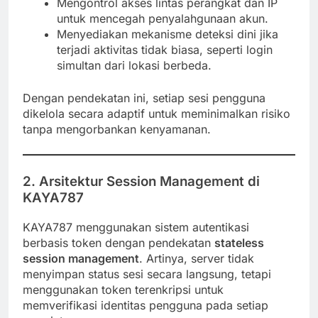
Mengontrol akses lintas perangkat dan IP
untuk mencegah penyalahgunaan akun.
Menyediakan mekanisme deteksi dini jika
terjadi aktivitas tidak biasa, seperti login
simultan dari lokasi berbeda.
Dengan pendekatan ini, setiap sesi pengguna
dikelola secara adaptif untuk meminimalkan risiko
tanpa mengorbankan kenyamanan.
2. Arsitektur Session Management di
KAYA787
KAYA787 menggunakan sistem autentikasi
berbasis token dengan pendekatan
stateless
session management
. Artinya, server tidak
menyimpan status sesi secara langsung, tetapi
menggunakan token terenkripsi untuk
memverifikasi identitas pengguna pada setiap