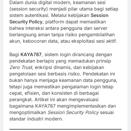
Dalam dunia digital modern, keamanan sesi
(session security) menjadi pilar utama bagi setiap
sistem autentikasi. Melalui kebijakan
Session
Security Policy
, platform dapat memastikan
bahwa interaksi antara pengguna dan server
berlangsung aman tanpa risiko pengambilalihan
akun, kebocoran data, atau eksploitasi sesi aktif.
Bagi
KAYA787
, sistem login dirancang dengan
pendekatan berlapis yang memadukan prinsip
Zero Trust
, enkripsi dinamis, dan kebijakan
pengelolaan sesi berbasis risiko. Pendekatan ini
bukan hanya menjaga keamanan data pengguna,
tetapi juga memastikan pengalaman login tetap
cepat, efisien, dan konsisten di berbagai
perangkat. Artikel ini akan mengevaluasi
bagaimana KAYA787 mengimplementasikan dan
mengoptimalkan
Session Security Policy
sesuai
standar industri modern.