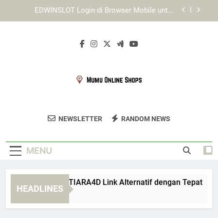
Skip
Panduan Login Edwinslot Resmi untuk Pengguna
to
Aktif
content
Cara Mengatasi Kendala Saat Lebah4D Login
dengan Langkah yang Lebih Praktis
Cara Menyimpan TIARA4D Link Alternatif dengan
Tepat
EDWINSLOT Login di Browser Mobile untuk
Akses yang Lebih Efisien
Panduan Login Edwinslot Resmi untuk Pengguna
Aktif
Mumu Online
Dapatkan Produk Terbaik Dengan Harga
Cara Mengatasi Kendala Saat Lebah4D Login
NEWSLETTER
RANDOM NEWS
Shops
dengan Langkah yang Lebih Praktis
Bersaing Di Mumu Online Shops.
MENU
ra Menyimpan TIARA4D Link Alternatif dengan Tepat
E
HEADLINES
Weeks Ago
1 