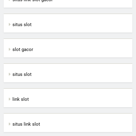
situs slot
slot gacor
situs slot
link slot
situs link slot