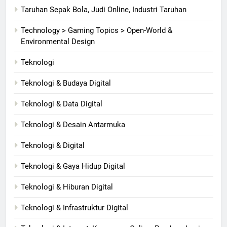
Taruhan Sepak Bola, Judi Online, Industri Taruhan
Technology > Gaming Topics > Open-World &
Environmental Design
Teknologi
Teknologi & Budaya Digital
Teknologi & Data Digital
Teknologi & Desain Antarmuka
Teknologi & Digital
Teknologi & Gaya Hidup Digital
Teknologi & Hiburan Digital
Teknologi & Infrastruktur Digital