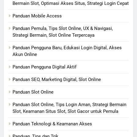
Bermain Slot, Optimasi Akses Situs, Strategi Login Cepat
Panduan Mobile Access
Panduan Pemula, Tips Slot Online, UX & Navigasi,
Strategi Bermain, Slot Online Terpercaya
Panduan Pengguna Baru, Edukasi Login Digital, Akses
Akun Online
Panduan Pengguna Digital Aktif
Panduan SEO, Marketing Digital, Slot Online
Panduan Slot Online
Panduan Slot Online, Tips Login Aman, Strategi Bermain
Slot, Keamanan Situs Slot, Slot Gacor untuk Pemula
Panduan Teknologi & Keamanan Akses
Panduan, Tips dan Trik