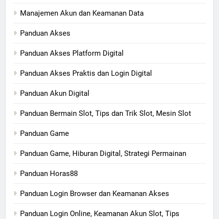
Manajemen Akun dan Keamanan Data
Panduan Akses
Panduan Akses Platform Digital
Panduan Akses Praktis dan Login Digital
Panduan Akun Digital
Panduan Bermain Slot, Tips dan Trik Slot, Mesin Slot
Panduan Game
Panduan Game, Hiburan Digital, Strategi Permainan
Panduan Horas88
Panduan Login Browser dan Keamanan Akses
Panduan Login Online, Keamanan Akun Slot, Tips