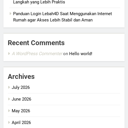
Langkah yang Lebih Praktis
Panduan Login Lebah4D Saat Menggunakan Internet
Rumah agar Akses Lebih Stabil dan Aman
Recent Comments
A WordPress Commenter
on
Hello world!
Archives
July 2026
June 2026
May 2026
April 2026