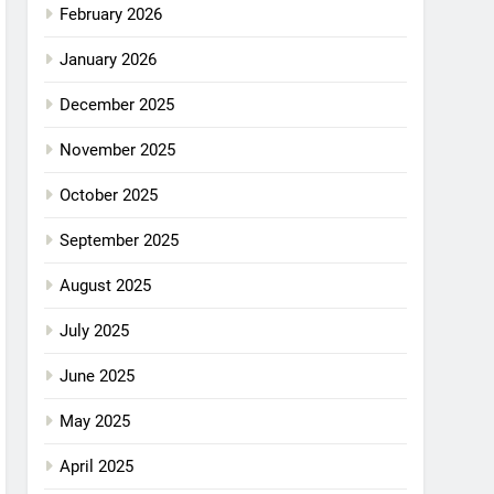
February 2026
January 2026
December 2025
November 2025
October 2025
September 2025
August 2025
July 2025
June 2025
May 2025
April 2025