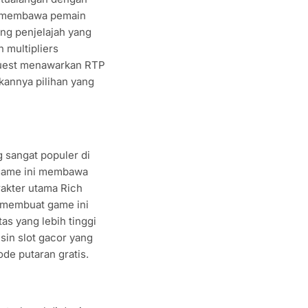
ni membawa pemain
ng penjelajah yang
 multipliers
Quest menawarkan RTP
ikannya pilihan yang
 sangat populer di
, game ini membawa
akter utama Rich
i membuat game ini
as yang lebih tinggi
sin slot gacor yang
e putaran gratis.