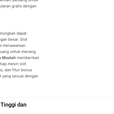
taran gratis dengan
ntungkan dapat
an besar. Slot
h
menawarkan
luang untuk menang
 Moolah
memberikan
iap mesin slot
s, dan fitur bonus
ot yang sesuai dengan
Tinggi dan