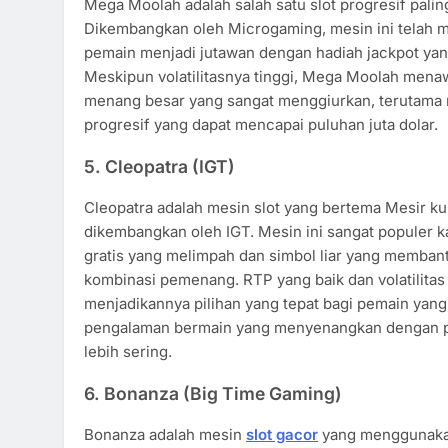
Mega Moolah adalah salah satu slot progresif paling
Dikembangkan oleh Microgaming, mesin ini telah
pemain menjadi jutawan dengan hadiah jackpot yan
Meskipun volatilitasnya tinggi, Mega Moolah mena
menang besar yang sangat menggiurkan, terutama m
progresif yang dapat mencapai puluhan juta dolar.
5.
Cleopatra (IGT)
Cleopatra adalah mesin slot yang bertema Mesir k
dikembangkan oleh IGT. Mesin ini sangat populer ka
gratis yang melimpah dan simbol liar yang memba
kombinasi pemenang. RTP yang baik dan volatilita
menjadikannya pilihan yang tepat bagi pemain yang
pengalaman bermain yang menyenangkan dengan 
lebih sering.
6.
Bonanza (Big Time Gaming)
Bonanza adalah mesin
slot gacor
yang menggunaka