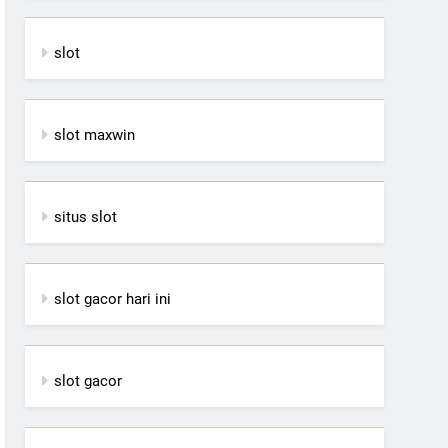
slot
slot maxwin
situs slot
slot gacor hari ini
slot gacor