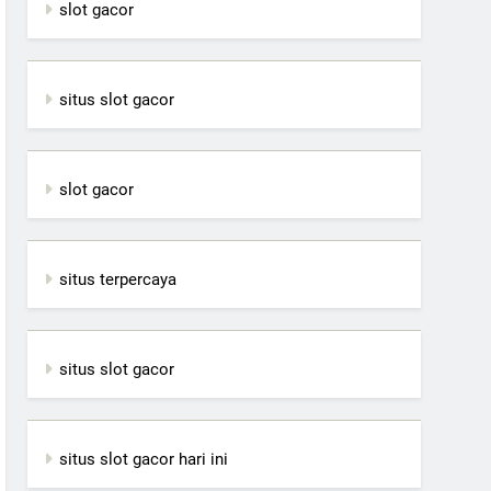
slot gacor
situs slot gacor
slot gacor
situs terpercaya
situs slot gacor
situs slot gacor hari ini