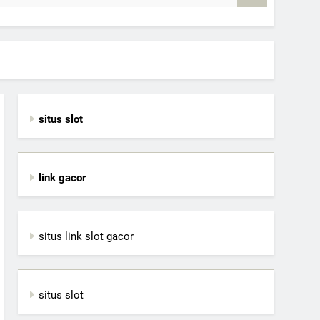
situs slot
link gacor
situs link slot gacor
situs slot