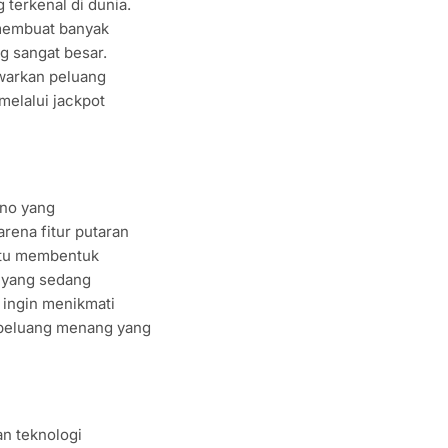
 terkenal di dunia.
 membuat banyak
g sangat besar.
warkan peluang
elalui jackpot
uno yang
rena fitur putaran
ntu membentuk
s yang sedang
 ingin menikmati
peluang menang yang
n teknologi