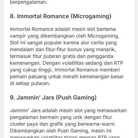
berpengalaman.
8.
Immortal Romance (Microgaming)
Immortal Romance adalah mesin slot bertema
vampir yang dikembangkan oleh Microgaming.
Slot ini sangat populer karena alur cerita yang
mendalam dan fitur-fitur bonus yang menarik,
termasuk fitur putaran gratis dan pengganda
kemenangan. Dengan volatilitas sedang dan RTP
yang cukup tinggi, Immortal Romance memberi
pemain peluang untuk meraih kemenangan besar
di setiap putaran.
9.
Jammin’ Jars (Push Gaming)
Jammin’ Jars adalah mesin slot yang menawarkan
pengalaman bermain yang unik dengan fitur
cluster pays dan grafik yang berwarna-warni.
Dikembangkan oleh Push Gaming, mesin ini
menawarkan volatilitas tinggi dengan RTP yang