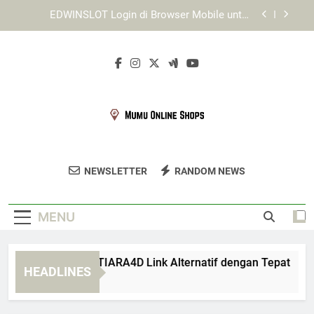
Skip
Panduan Login Edwinslot Resmi untuk Pengguna
to
Aktif
content
Cara Mengatasi Kendala Saat Lebah4D Login
dengan Langkah yang Lebih Praktis
Cara Menyimpan TIARA4D Link Alternatif dengan
Tepat
EDWINSLOT Login di Browser Mobile untuk
Akses yang Lebih Efisien
Panduan Login Edwinslot Resmi untuk Pengguna
Aktif
Mumu Online
Dapatkan Produk Terbaik Dengan Harga
Cara Mengatasi Kendala Saat Lebah4D Login
NEWSLETTER
RANDOM NEWS
Shops
dengan Langkah yang Lebih Praktis
Bersaing Di Mumu Online Shops.
MENU
ra Menyimpan TIARA4D Link Alternatif dengan Tepat
E
HEADLINES
Month Ago
1 