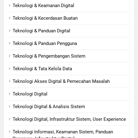
Teknologi & Keamanan Digital
Teknologi & Kecerdasan Buatan
Teknologi & Panduan Digital
Teknologi & Panduan Pengguna
Teknologi & Pengembangan Sistem
Teknologi & Tata Kelola Data
Teknologi Akses Digital & Pemecahan Masalah
Teknologi Digital
Teknologi Digital & Analisis Sistem
Teknologi Digital, Infrastruktur Sistem, User Experience
Teknologi Informasi, Keamanan Sistem, Panduan