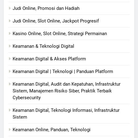
Judi Online, Promosi dan Hadiah
Judi Online, Slot Online, Jackpot Progresif
Kasino Online, Slot Online, Strategi Permainan
Keamanan & Teknologi Digital
Keamanan Digital & Akses Platform
Keamanan Digital | Teknologi | Panduan Platform
Keamanan Digital, Audit dan Kepatuhan, Infrastruktur
Sistem, Manajemen Risiko Siber, Praktik Terbaik
Cybersecurity
Keamanan Digital, Teknologi Informasi, Infrastruktur
Sistem
Keamanan Online, Panduan, Teknologi