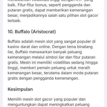
baik. Fitur-fitur bonus, seperti pengganda dan
putaran gratis, dapat memberikan kemenangan
besar, menjadikannya salah satu pilihan slot gacor
terbaik.
10.
Buffalo (Aristocrat)
Buffalo adalah mesin slot yang sangat populer di
kasino darat dan online. Dengan tema binatang
liar, Buffalo menawarkan banyak peluang
kemenangan melalui simbol liar dan fitur putaran
gratis. Mesin ini memiliki volatilitas sedang hingga
tinggi, memberi pemain peluang untuk meraih
kemenangan besar, terutama dalam mode putaran
gratis dengan pengganda kemenangan.
Kesimpulan
Memilih mesin slot gacor yang populer dan
menguntungkan dapat meningkatkan peluang