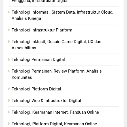
Pengguna, Infrastruktur Digital
Teknologi Informasi, Sistem Data, Infrastruktur Cloud,
Analisis Kinerja
Teknologi Infrastruktur Platform
Teknologi Inklusif, Desain Game Digital, UX dan
Aksesibilitas
Teknologi Permainan Digital
Teknologi Permainan, Review Platform, Analisis
Komunitas
Teknologi Platform Digital
Teknologi Web & Infrastruktur Digital
Teknologi, Keamanan Internet, Panduan Online
Teknologi, Platform Digital, Keamanan Online