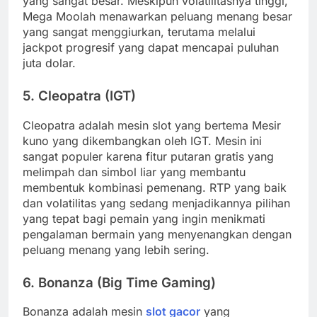
yang sangat besar. Meskipun volatilitasnya tinggi,
Mega Moolah menawarkan peluang menang besar
yang sangat menggiurkan, terutama melalui
jackpot progresif yang dapat mencapai puluhan
juta dolar.
5.
Cleopatra (IGT)
Cleopatra adalah mesin slot yang bertema Mesir
kuno yang dikembangkan oleh IGT. Mesin ini
sangat populer karena fitur putaran gratis yang
melimpah dan simbol liar yang membantu
membentuk kombinasi pemenang. RTP yang baik
dan volatilitas yang sedang menjadikannya pilihan
yang tepat bagi pemain yang ingin menikmati
pengalaman bermain yang menyenangkan dengan
peluang menang yang lebih sering.
6.
Bonanza (Big Time Gaming)
Bonanza adalah mesin
slot gacor
yang