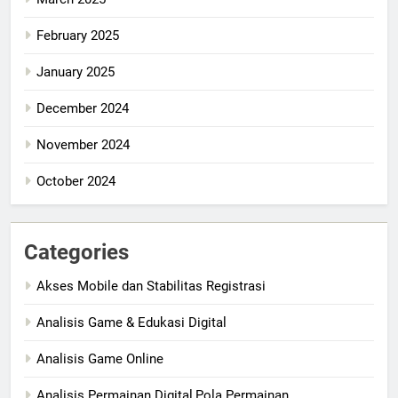
February 2025
January 2025
December 2024
November 2024
October 2024
Categories
Akses Mobile dan Stabilitas Registrasi
Analisis Game & Edukasi Digital
Analisis Game Online
Analisis Permainan Digital,Pola Permainan