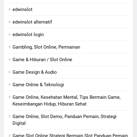
edwinslot
edwinslot alternatif
edwinslot login
Gambling, Slot Online, Permainan
Game & Hiburan / Slot Online
Game Design & Audio
Game Online & Teknologi
Game Online, Kesehatan Mental, Tips Bermain Game,
Keseimbangan Hidup, Hiburan Sehat
Game Online, Slot Demo, Panduan Pemain, Strategi
Digital
Game Slot Online Strategi Bermain Slot Panduan Pemain