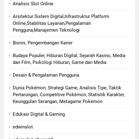
Analisis Slot Online
Arsitektur Sistem Digital,Infrastruktur Platform
Online,Stabilitas Layanan,Pengalaman
Pengguna,Manajemen Teknologi
Bisnis, Pengembangan Karier
Budaya Populer, Hiburan Digital, Sejarah Kasino, Media
dan Film, Psikologi Hiburan, Game dan Media
Desain & Pengalaman Pengguna
Dunia Pokémon, Strategi Game, Analisis Tipe, Taktik
Pertarungan, Competitive Pokémon, Statistik Karakter,
Keunggulan Serangan, Metagame Pokémon
Edukasi Digital & Gaming
edwinslot