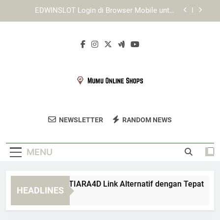
Skip
Panduan Login Edwinslot Resmi untuk Pengguna
to
Aktif
content
Cara Mengatasi Kendala Saat Lebah4D Login
dengan Langkah yang Lebih Praktis
Cara Menyimpan TIARA4D Link Alternatif dengan
Tepat
EDWINSLOT Login di Browser Mobile untuk
Akses yang Lebih Efisien
Panduan Login Edwinslot Resmi untuk Pengguna
Aktif
Mumu Online
Dapatkan Produk Terbaik Dengan Harga
Cara Mengatasi Kendala Saat Lebah4D Login
NEWSLETTER
RANDOM NEWS
Shops
dengan Langkah yang Lebih Praktis
Bersaing Di Mumu Online Shops.
MENU
ra Menyimpan TIARA4D Link Alternatif dengan Tepat
E
HEADLINES
Weeks Ago
1