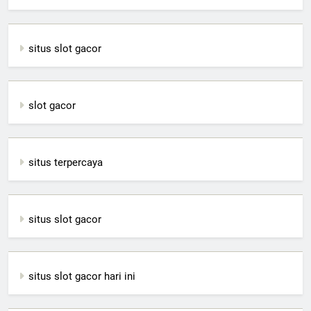
situs slot gacor
slot gacor
situs terpercaya
situs slot gacor
situs slot gacor hari ini