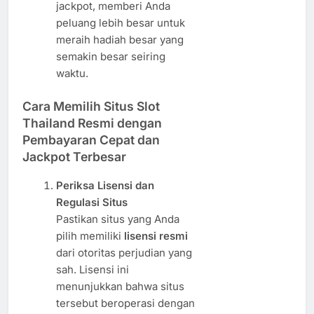
jackpot, memberi Anda
peluang lebih besar untuk
meraih hadiah besar yang
semakin besar seiring
waktu.
Cara Memilih Situs Slot
Thailand Resmi dengan
Pembayaran Cepat dan
Jackpot Terbesar
Periksa Lisensi dan
Regulasi Situs
Pastikan situs yang Anda
pilih memiliki
lisensi resmi
dari otoritas perjudian yang
sah. Lisensi ini
menunjukkan bahwa situs
tersebut beroperasi dengan