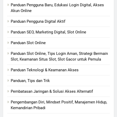
Panduan Pengguna Baru, Edukasi Login Digital, Akses
Akun Online
Panduan Pengguna Digital Aktif
Panduan SEO, Marketing Digital, Slot Online
Panduan Slot Online
Panduan Slot Online, Tips Login Aman, Strategi Bermain
Slot, Keamanan Situs Slot, Slot Gacor untuk Pemula
Panduan Teknologi & Keamanan Akses
Panduan, Tips dan Trik
Pembatasan Jaringan & Solusi Akses Alternatif
Pengembangan Diri, Mindset Positif, Manajemen Hidup,
Kemandirian Pribadi