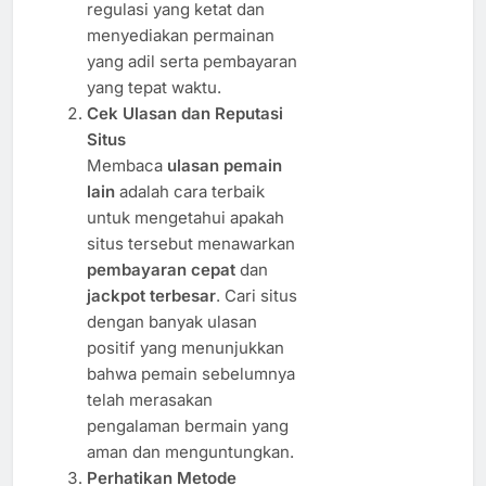
regulasi yang ketat dan
menyediakan permainan
yang adil serta pembayaran
yang tepat waktu.
Cek Ulasan dan Reputasi
Situs
Membaca
ulasan pemain
lain
adalah cara terbaik
untuk mengetahui apakah
situs tersebut menawarkan
pembayaran cepat
dan
jackpot terbesar
. Cari situs
dengan banyak ulasan
positif yang menunjukkan
bahwa pemain sebelumnya
telah merasakan
pengalaman bermain yang
aman dan menguntungkan.
Perhatikan Metode