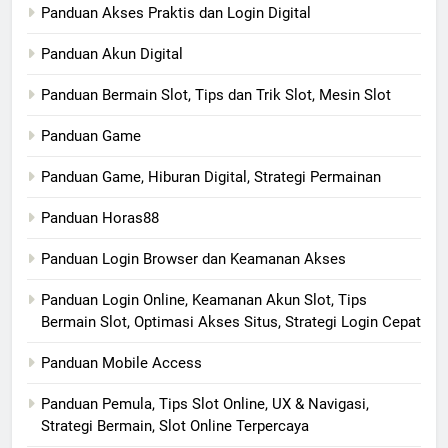
Panduan Akses Praktis dan Login Digital
Panduan Akun Digital
Panduan Bermain Slot, Tips dan Trik Slot, Mesin Slot
Panduan Game
Panduan Game, Hiburan Digital, Strategi Permainan
Panduan Horas88
Panduan Login Browser dan Keamanan Akses
Panduan Login Online, Keamanan Akun Slot, Tips
Bermain Slot, Optimasi Akses Situs, Strategi Login Cepat
Panduan Mobile Access
Panduan Pemula, Tips Slot Online, UX & Navigasi,
Strategi Bermain, Slot Online Terpercaya