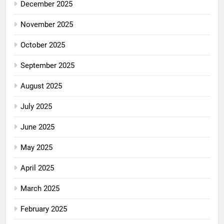
December 2025
November 2025
October 2025
September 2025
August 2025
July 2025
June 2025
May 2025
April 2025
March 2025
February 2025