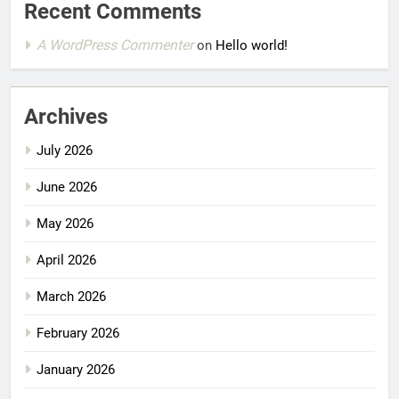
Recent Comments
A WordPress Commenter
on
Hello world!
Archives
July 2026
June 2026
May 2026
April 2026
March 2026
February 2026
January 2026