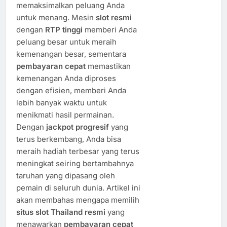
memaksimalkan peluang Anda
untuk menang. Mesin
slot resmi
dengan
RTP tinggi
memberi Anda
peluang besar untuk meraih
kemenangan besar, sementara
pembayaran cepat
memastikan
kemenangan Anda diproses
dengan efisien, memberi Anda
lebih banyak waktu untuk
menikmati hasil permainan.
Dengan
jackpot progresif
yang
terus berkembang, Anda bisa
meraih hadiah terbesar yang terus
meningkat seiring bertambahnya
taruhan yang dipasang oleh
pemain di seluruh dunia. Artikel ini
akan membahas mengapa memilih
situs slot Thailand resmi
yang
menawarkan
pembayaran cepat