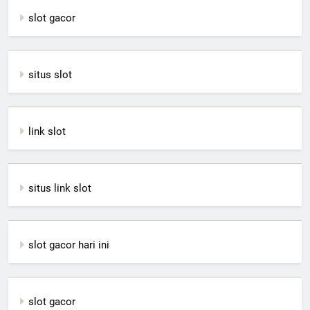
slot gacor
situs slot
link slot
situs link slot
slot gacor hari ini
slot gacor