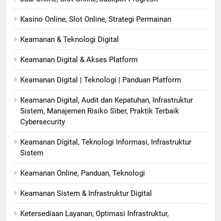
Kasino Online, Slot Online, Strategi Permainan
Keamanan & Teknologi Digital
Keamanan Digital & Akses Platform
Keamanan Digital | Teknologi | Panduan Platform
Keamanan Digital, Audit dan Kepatuhan, Infrastruktur
Sistem, Manajemen Risiko Siber, Praktik Terbaik
Cybersecurity
Keamanan Digital, Teknologi Informasi, Infrastruktur
Sistem
Keamanan Online, Panduan, Teknologi
Keamanan Sistem & Infrastruktur Digital
Ketersediaan Layanan, Optimasi Infrastruktur,