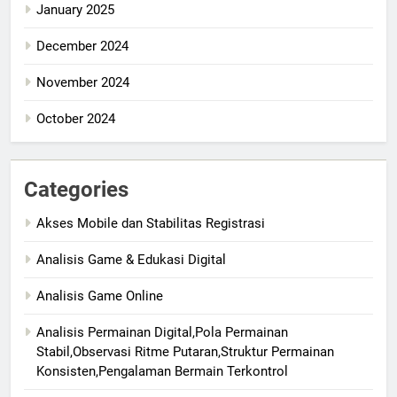
January 2025
December 2024
November 2024
October 2024
Categories
Akses Mobile dan Stabilitas Registrasi
Analisis Game & Edukasi Digital
Analisis Game Online
Analisis Permainan Digital,Pola Permainan
Stabil,Observasi Ritme Putaran,Struktur Permainan
Konsisten,Pengalaman Bermain Terkontrol