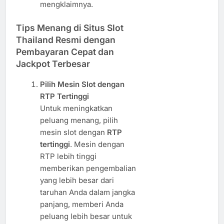
mengklaimnya.
Tips Menang di Situs Slot
Thailand Resmi dengan
Pembayaran Cepat dan
Jackpot Terbesar
Pilih Mesin Slot dengan
RTP Tertinggi
Untuk meningkatkan
peluang menang, pilih
mesin slot dengan
RTP
tertinggi
. Mesin dengan
RTP lebih tinggi
memberikan pengembalian
yang lebih besar dari
taruhan Anda dalam jangka
panjang, memberi Anda
peluang lebih besar untuk