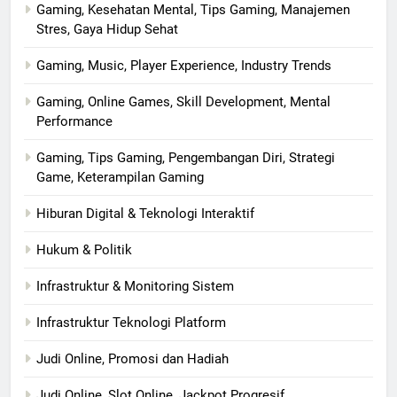
Gaming, Kesehatan Mental, Tips Gaming, Manajemen
Stres, Gaya Hidup Sehat
Gaming, Music, Player Experience, Industry Trends
Gaming, Online Games, Skill Development, Mental
Performance
Gaming, Tips Gaming, Pengembangan Diri, Strategi
Game, Keterampilan Gaming
Hiburan Digital & Teknologi Interaktif
Hukum & Politik
Infrastruktur & Monitoring Sistem
Infrastruktur Teknologi Platform
Judi Online, Promosi dan Hadiah
Judi Online, Slot Online, Jackpot Progresif