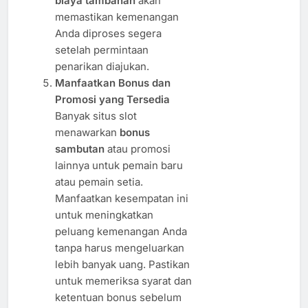
biaya tambahan
akan
memastikan kemenangan
Anda diproses segera
setelah permintaan
penarikan diajukan.
Manfaatkan Bonus dan
Promosi yang Tersedia
Banyak situs slot
menawarkan
bonus
sambutan
atau promosi
lainnya untuk pemain baru
atau pemain setia.
Manfaatkan kesempatan ini
untuk meningkatkan
peluang kemenangan Anda
tanpa harus mengeluarkan
lebih banyak uang. Pastikan
untuk memeriksa syarat dan
ketentuan bonus sebelum