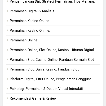
Pengembangan Diri, Strategi Permainan, Tips Menang.
Permainan Digital & Analisis
Permainan Kasino Online
Permainan Kasino Online.
Permainan Online
Permainan Online, Slot Online, Kasino, Hiburan Digital
Permainan Slot, Casino Online, Panduan Bermain Slot
Permainan Slot, Dunia Kasino, Panduan Slot
Platform Digital, Fitur Online, Pengalaman Pengguna
Psikologi Permainan & Desain Visual Interaktif
Rekomendasi Game & Review