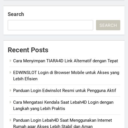
Search
SEARCH
Recent Posts
Cara Menyimpan TIARA4D Link Alternatif dengan Tepat
EDWINSLOT Login di Browser Mobile untuk Akses yang
Lebih Efisien
Panduan Login Edwinslot Resmi untuk Pengguna Aktif
Cara Mengatasi Kendala Saat Lebah4D Login dengan
Langkah yang Lebih Praktis
Panduan Login Lebah4D Saat Menggunakan Internet
Rumah agar Akses Lebih Stabil dan Aman