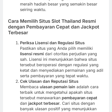
meraih hadiah besar yang semakin besar
seiring waktu.
Cara Memilih Situs Slot Thailand Resmi
dengan Pembayaran Cepat dan Jackpot
Terbesar
Periksa Lisensi dan Regulasi Situs
Pastikan situs yang Anda pilih memiliki
lisensi resmi
dari otoritas perjudian yang
sah. Lisensi ini menunjukkan bahwa situs
tersebut beroperasi dengan regulasi yang
ketat dan menyediakan permainan yang adil
serta pembayaran yang tepat waktu.
Cek Ulasan dan Reputasi Situs
Membaca
ulasan pemain lain
adalah cara
terbaik untuk mengetahui apakah situs
tersebut menawarkan
pembayaran cepat
dan
jackpot terbesar
. Cari situs dengan
banyak ulasan positif yang menunjukkan