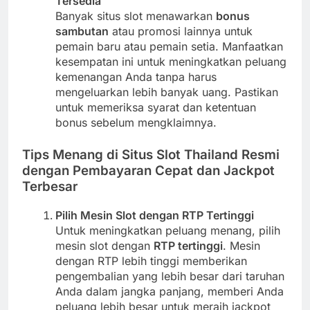
Tersedia
Banyak situs slot menawarkan
bonus
sambutan
atau promosi lainnya untuk
pemain baru atau pemain setia. Manfaatkan
kesempatan ini untuk meningkatkan peluang
kemenangan Anda tanpa harus
mengeluarkan lebih banyak uang. Pastikan
untuk memeriksa syarat dan ketentuan
bonus sebelum mengklaimnya.
Tips Menang di Situs Slot Thailand Resmi
dengan Pembayaran Cepat dan Jackpot
Terbesar
Pilih Mesin Slot dengan RTP Tertinggi
Untuk meningkatkan peluang menang, pilih
mesin slot dengan
RTP tertinggi
. Mesin
dengan RTP lebih tinggi memberikan
pengembalian yang lebih besar dari taruhan
Anda dalam jangka panjang, memberi Anda
peluang lebih besar untuk meraih jackpot