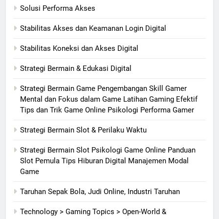
Solusi Performa Akses
Stabilitas Akses dan Keamanan Login Digital
Stabilitas Koneksi dan Akses Digital
Strategi Bermain & Edukasi Digital
Strategi Bermain Game Pengembangan Skill Gamer
Mental dan Fokus dalam Game Latihan Gaming Efektif
Tips dan Trik Game Online Psikologi Performa Gamer
Strategi Bermain Slot & Perilaku Waktu
Strategi Bermain Slot Psikologi Game Online Panduan
Slot Pemula Tips Hiburan Digital Manajemen Modal
Game
Taruhan Sepak Bola, Judi Online, Industri Taruhan
Technology > Gaming Topics > Open-World &