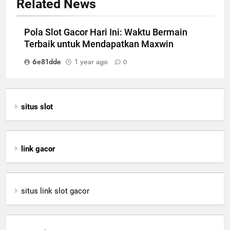
Related News
Pola Slot Gacor Hari Ini: Waktu Bermain
Terbaik untuk Mendapatkan Maxwin
6e81dde
1 year ago
0
situs slot
link gacor
situs link slot gacor