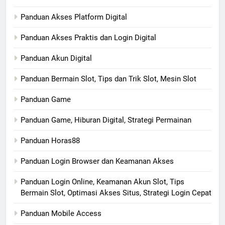
Panduan Akses Platform Digital
Panduan Akses Praktis dan Login Digital
Panduan Akun Digital
Panduan Bermain Slot, Tips dan Trik Slot, Mesin Slot
Panduan Game
Panduan Game, Hiburan Digital, Strategi Permainan
Panduan Horas88
Panduan Login Browser dan Keamanan Akses
Panduan Login Online, Keamanan Akun Slot, Tips
Bermain Slot, Optimasi Akses Situs, Strategi Login Cepat
Panduan Mobile Access