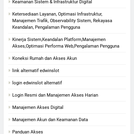
Keamanan Sistem & Infrastruktur Digital
Ketersediaan Layanan, Optimasi Infrastruktur,
Manajemen Trafik, Observability Sistem, Rekayasa
Keandalan, Pengalaman Pengguna
Kinerja Sistem,Keandalan Platform,Manajemen
Akses,Optimasi Performa Web,Pengalaman Pengguna
Koneksi Rumah dan Akses Akun
link alternatif edwinslot
login edwinslot alternatif
Login Resmi dan Manajemen Akses Harian
Manajemen Akses Digital
Manajemen Akun dan Keamanan Data
Panduan Akses