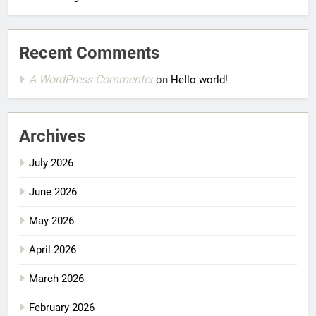
Recent Comments
A WordPress Commenter
on
Hello world!
Archives
July 2026
June 2026
May 2026
April 2026
March 2026
February 2026