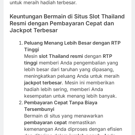
untuk meraih hadiah terbesar.
Keuntungan Bermain di Situs Slot Thailand
Resmi dengan Pembayaran Cepat dan
Jackpot Terbesar
Peluang Menang Lebih Besar dengan RTP
Tinggi
Mesin
slot Thailand resmi
dengan
RTP
tinggi
memberi Anda pengembalian yang
lebih besar dari taruhan yang dipasang,
meningkatkan peluang Anda untuk meraih
jackpot terbesar
. Mesin ini memberikan
hadiah lebih sering, memberi Anda
kesempatan untuk menang lebih banyak.
Pembayaran Cepat Tanpa Biaya
Tersembunyi
Bermain di situs yang menawarkan
pembayaran cepat
memastikan
kemenangan Anda diproses dengan efisien