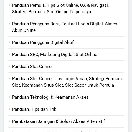
Panduan Pemula, Tips Slot Online, UX & Navigasi,
Strategi Bermain, Slot Online Terpercaya
Panduan Pengguna Baru, Edukasi Login Digital, Akses
Akun Online
Panduan Pengguna Digital Aktif
Panduan SEO, Marketing Digital, Slot Online
Panduan Slot Online
Panduan Slot Online, Tips Login Aman, Strategi Bermain
Slot, Keamanan Situs Slot, Slot Gacor untuk Pemula
Panduan Teknologi & Keamanan Akses
Panduan, Tips dan Trik
Pembatasan Jaringan & Solusi Akses Alternatif