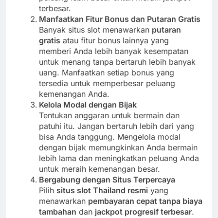
terbesar.
Manfaatkan Fitur Bonus dan Putaran Gratis
Banyak situs slot menawarkan
putaran
gratis
atau fitur bonus lainnya yang
memberi Anda lebih banyak kesempatan
untuk menang tanpa bertaruh lebih banyak
uang. Manfaatkan setiap bonus yang
tersedia untuk memperbesar peluang
kemenangan Anda.
Kelola Modal dengan Bijak
Tentukan anggaran untuk bermain dan
patuhi itu. Jangan bertaruh lebih dari yang
bisa Anda tanggung. Mengelola modal
dengan bijak memungkinkan Anda bermain
lebih lama dan meningkatkan peluang Anda
untuk meraih kemenangan besar.
Bergabung dengan Situs Terpercaya
Pilih
situs slot Thailand resmi
yang
menawarkan
pembayaran cepat tanpa biaya
tambahan
dan
jackpot progresif terbesar
.