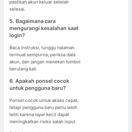
pastikan akun keluar setelah
selesai.
5. Bagaimana cara
mengurangi kesalahan saat
login?
Baca instruksi, tunggu halaman
termuat sempurna, periksa data
akun, dan jangan menekan tombol
berulang kali.
6. Apakah ponsel cocok
untuk pengguna baru?
Ponsel cocok untuk akses cepat,
tetapi pengguna baru perlu lebih
teliti karena layar kecil dapat
meningkatkan risiko salah input.