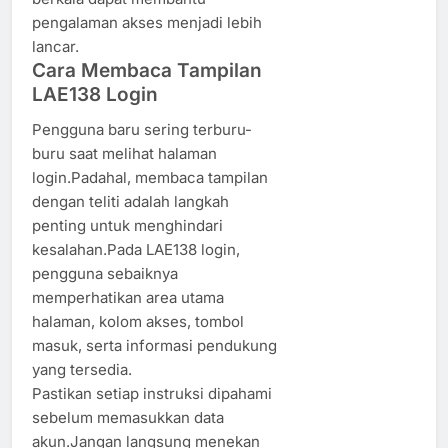
pengalaman akses menjadi lebih
lancar.
Cara Membaca Tampilan
LAE138 Login
Pengguna baru sering terburu-
buru saat melihat halaman
login.Padahal, membaca tampilan
dengan teliti adalah langkah
penting untuk menghindari
kesalahan.Pada LAE138 login,
pengguna sebaiknya
memperhatikan area utama
halaman, kolom akses, tombol
masuk, serta informasi pendukung
yang tersedia.
Pastikan setiap instruksi dipahami
sebelum memasukkan data
akun.Jangan langsung menekan