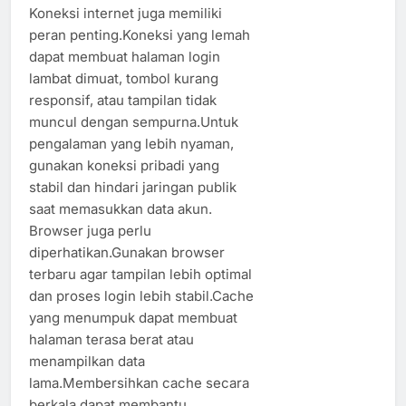
Koneksi internet juga memiliki
peran penting.Koneksi yang lemah
dapat membuat halaman login
lambat dimuat, tombol kurang
responsif, atau tampilan tidak
muncul dengan sempurna.Untuk
pengalaman yang lebih nyaman,
gunakan koneksi pribadi yang
stabil dan hindari jaringan publik
saat memasukkan data akun.
Browser juga perlu
diperhatikan.Gunakan browser
terbaru agar tampilan lebih optimal
dan proses login lebih stabil.Cache
yang menumpuk dapat membuat
halaman terasa berat atau
menampilkan data
lama.Membersihkan cache secara
berkala dapat membantu