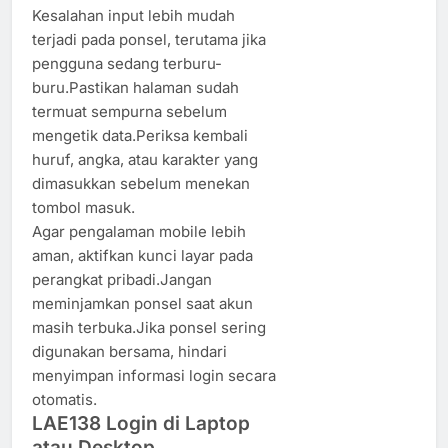
Kesalahan input lebih mudah
terjadi pada ponsel, terutama jika
pengguna sedang terburu-
buru.Pastikan halaman sudah
termuat sempurna sebelum
mengetik data.Periksa kembali
huruf, angka, atau karakter yang
dimasukkan sebelum menekan
tombol masuk.
Agar pengalaman mobile lebih
aman, aktifkan kunci layar pada
perangkat pribadi.Jangan
meminjamkan ponsel saat akun
masih terbuka.Jika ponsel sering
digunakan bersama, hindari
menyimpan informasi login secara
otomatis.
LAE138 Login di Laptop
atau Desktop