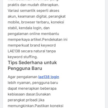
praktis dan mudah diterapkan.
Variasi semantik seperti akses
akun, keamanan digital, perangkat
mobile, browser terbaru, koneksi
stabil, kendala login, dan
pengalaman online membantu
memperkaya artikel.Pendekatan ini
memperkuat brand keyword
LAE138 secara natural tanpa
keyword stuffing.
Tips Sederhana untuk
Pengguna Baru
Agar pengalaman
lae138 login
lebih nyaman, pengguna baru
dapat menerapkan beberapa
kebiasaan dasar.Gunakan
perangkat pribadi jika
memungkinkan.Pastikan koneksi