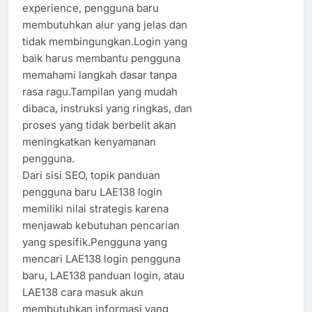
experience, pengguna baru
membutuhkan alur yang jelas dan
tidak membingungkan.Login yang
baik harus membantu pengguna
memahami langkah dasar tanpa
rasa ragu.Tampilan yang mudah
dibaca, instruksi yang ringkas, dan
proses yang tidak berbelit akan
meningkatkan kenyamanan
pengguna.
Dari sisi SEO, topik panduan
pengguna baru LAE138 login
memiliki nilai strategis karena
menjawab kebutuhan pencarian
yang spesifik.Pengguna yang
mencari LAE138 login pengguna
baru, LAE138 panduan login, atau
LAE138 cara masuk akun
membutuhkan informasi yang