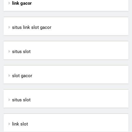
link gacor
situs link slot gacor
situs slot
slot gacor
situs slot
link slot