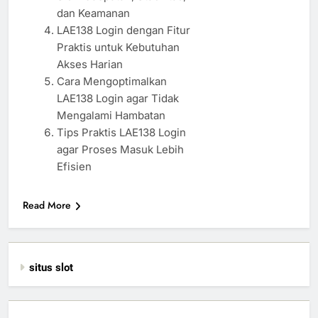
dan Keamanan
LAE138 Login dengan Fitur
Praktis untuk Kebutuhan
Akses Harian
Cara Mengoptimalkan
LAE138 Login agar Tidak
Mengalami Hambatan
Tips Praktis LAE138 Login
agar Proses Masuk Lebih
Efisien
Read More
situs slot