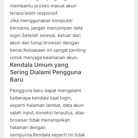
membantu proses masuk akun
terasa lebih responsif.
Jika menggunakan komputer
bersama, jangan menyimpan data
login.Setelah selesai, keluar dari
akun dan tutup browser dengan
benar.Kebiasaan ini sangat penting
untuk menjaga keamanan akun.
Kendala Umum yang
Sering Dialami Pengguna
Baru
Pengguna baru dapat mengalami
beberapa kendala saat login,
seperti halaman lambat, data akun
salah input, koneksi terputus, atau
browser tidak menampilkan
halaman dengan
sempurna.Kendala seperti ini tidak