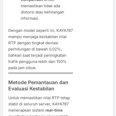
memastikan tidak ada
distorsi atau kehilangan
informasi.
Dengan model seperti ini, KAYA787
mampu menjaga kestabilan nilai
RTP dengan tingkat deviasi
perhitungan di bawah 0,02%,
bahkan saat terjadi peningkatan
trafik pengguna lebih dari 150%
pada jam sibuk.
Metode Pemantauan dan
Evaluasi Kestabilan
Untuk memastikan nilai RTP tetap
stabil di seluruh server, KAYA787
menerapkan sistem
real-time