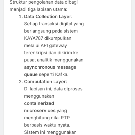
Struktur pengolahan data dibagi
menjadi tiga lapisan utama:
Data Collection Layer:
Setiap transaksi digital yang
berlangsung pada sistem
KAYA787 dikumpulkan
melalui API gateway
terenkripsi dan dikirim ke
pusat analitik menggunakan
asynchronous message
queue
seperti Kafka.
Computation Layer:
Di lapisan ini, data diproses
menggunakan
containerized
microservices
yang
menghitung nilai RTP
berbasis waktu nyata.
Sistem ini menggunakan