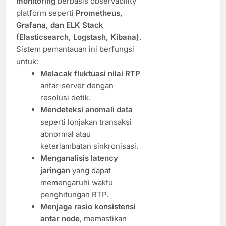
monitoring
berbasis observability
platform seperti
Prometheus,
Grafana, dan ELK Stack
(Elasticsearch, Logstash, Kibana)
.
Sistem pemantauan ini berfungsi
untuk:
Melacak fluktuasi nilai RTP
antar-server dengan
resolusi detik.
Mendeteksi anomali data
seperti lonjakan transaksi
abnormal atau
keterlambatan sinkronisasi.
Menganalisis latency
jaringan
yang dapat
memengaruhi waktu
penghitungan RTP.
Menjaga rasio konsistensi
antar node
, memastikan