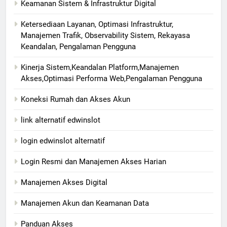
Keamanan Sistem & Infrastruktur Digital
Ketersediaan Layanan, Optimasi Infrastruktur,
Manajemen Trafik, Observability Sistem, Rekayasa
Keandalan, Pengalaman Pengguna
Kinerja Sistem,Keandalan Platform,Manajemen
Akses,Optimasi Performa Web,Pengalaman Pengguna
Koneksi Rumah dan Akses Akun
link alternatif edwinslot
login edwinslot alternatif
Login Resmi dan Manajemen Akses Harian
Manajemen Akses Digital
Manajemen Akun dan Keamanan Data
Panduan Akses