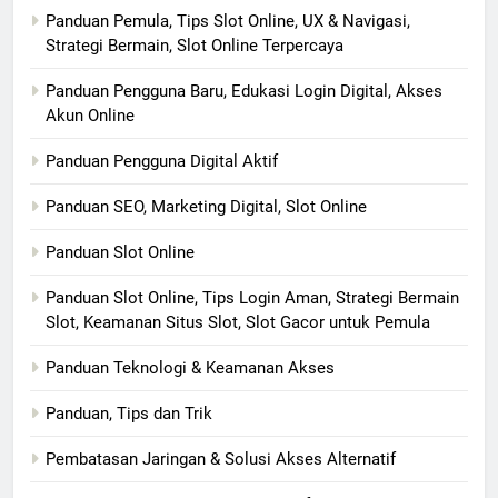
Panduan Pemula, Tips Slot Online, UX & Navigasi,
Strategi Bermain, Slot Online Terpercaya
Panduan Pengguna Baru, Edukasi Login Digital, Akses
Akun Online
Panduan Pengguna Digital Aktif
Panduan SEO, Marketing Digital, Slot Online
Panduan Slot Online
Panduan Slot Online, Tips Login Aman, Strategi Bermain
Slot, Keamanan Situs Slot, Slot Gacor untuk Pemula
Panduan Teknologi & Keamanan Akses
Panduan, Tips dan Trik
Pembatasan Jaringan & Solusi Akses Alternatif