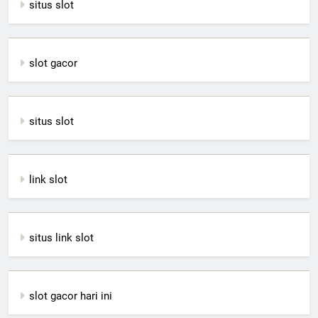
situs slot
slot gacor
situs slot
link slot
situs link slot
slot gacor hari ini