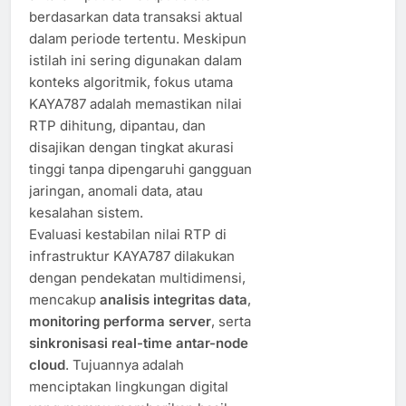
berdasarkan data transaksi aktual
dalam periode tertentu. Meskipun
istilah ini sering digunakan dalam
konteks algoritmik, fokus utama
KAYA787 adalah memastikan nilai
RTP dihitung, dipantau, dan
disajikan dengan tingkat akurasi
tinggi tanpa dipengaruhi gangguan
jaringan, anomali data, atau
kesalahan sistem.
Evaluasi kestabilan nilai RTP di
infrastruktur KAYA787 dilakukan
dengan pendekatan multidimensi,
mencakup
analisis integritas data
,
monitoring performa server
, serta
sinkronisasi real-time antar-node
cloud
. Tujuannya adalah
menciptakan lingkungan digital