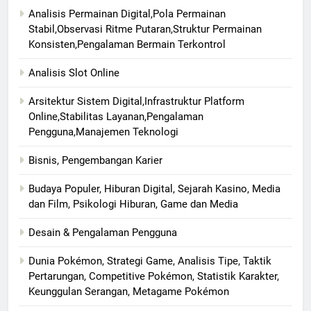
Analisis Permainan Digital,Pola Permainan
Stabil,Observasi Ritme Putaran,Struktur Permainan
Konsisten,Pengalaman Bermain Terkontrol
Analisis Slot Online
Arsitektur Sistem Digital,Infrastruktur Platform
Online,Stabilitas Layanan,Pengalaman
Pengguna,Manajemen Teknologi
Bisnis, Pengembangan Karier
Budaya Populer, Hiburan Digital, Sejarah Kasino, Media
dan Film, Psikologi Hiburan, Game dan Media
Desain & Pengalaman Pengguna
Dunia Pokémon, Strategi Game, Analisis Tipe, Taktik
Pertarungan, Competitive Pokémon, Statistik Karakter,
Keunggulan Serangan, Metagame Pokémon