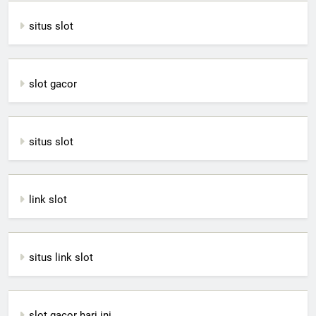
situs slot
slot gacor
situs slot
link slot
situs link slot
slot gacor hari ini