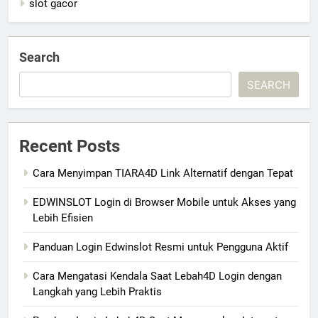
slot gacor
Search
SEARCH
Recent Posts
Cara Menyimpan TIARA4D Link Alternatif dengan Tepat
EDWINSLOT Login di Browser Mobile untuk Akses yang
Lebih Efisien
Panduan Login Edwinslot Resmi untuk Pengguna Aktif
Cara Mengatasi Kendala Saat Lebah4D Login dengan
Langkah yang Lebih Praktis