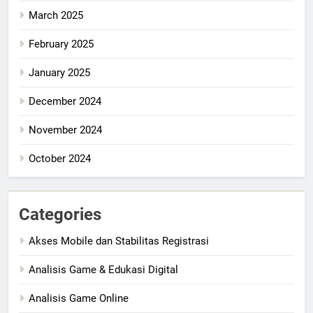
March 2025
February 2025
January 2025
December 2024
November 2024
October 2024
Categories
Akses Mobile dan Stabilitas Registrasi
Analisis Game & Edukasi Digital
Analisis Game Online