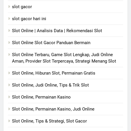
slot gacor
slot gacor hari ini
Slot Online | Analisis Data | Rekomendasi Slot
Slot Online Slot Gacor Panduan Bermain
Slot Online Terbaru, Game Slot Lengkap, Judi Online
Aman, Provider Slot Terpercaya, Strategi Menang Slot
Slot Online, Hiburan Slot, Permainan Gratis
Slot Online, Judi Online, Tips & Trik Slot
Slot Online, Permainan Kasino
Slot Online, Permainan Kasino, Judi Online
Slot Online, Tips & Strategi, Slot Gacor