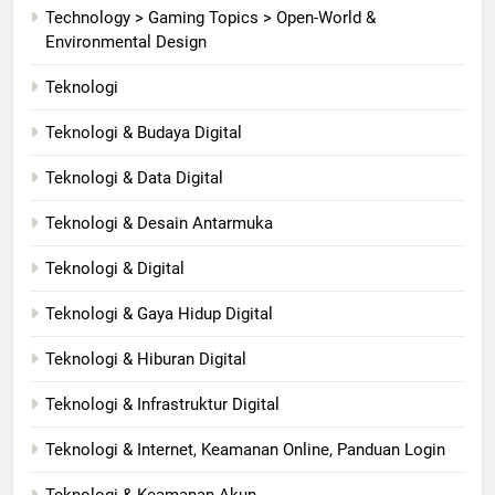
Technology > Gaming Topics > Open-World &
Environmental Design
Teknologi
Teknologi & Budaya Digital
Teknologi & Data Digital
Teknologi & Desain Antarmuka
Teknologi & Digital
Teknologi & Gaya Hidup Digital
Teknologi & Hiburan Digital
Teknologi & Infrastruktur Digital
Teknologi & Internet, Keamanan Online, Panduan Login
Teknologi & Keamanan Akun