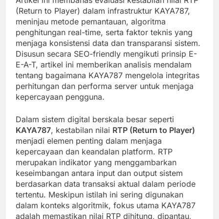
Artikel ini membahas evaluasi kestabilan nilai RTP
(Return to Player) dalam infrastruktur KAYA787,
meninjau metode pemantauan, algoritma
penghitungan real-time, serta faktor teknis yang
menjaga konsistensi data dan transparansi sistem.
Disusun secara SEO-friendly mengikuti prinsip E-
E-A-T, artikel ini memberikan analisis mendalam
tentang bagaimana KAYA787 mengelola integritas
perhitungan dan performa server untuk menjaga
kepercayaan pengguna.
Dalam sistem digital berskala besar seperti
KAYA787
, kestabilan nilai
RTP (Return to Player)
menjadi elemen penting dalam menjaga
kepercayaan dan keandalan platform. RTP
merupakan indikator yang menggambarkan
keseimbangan antara input dan output sistem
berdasarkan data transaksi aktual dalam periode
tertentu. Meskipun istilah ini sering digunakan
dalam konteks algoritmik, fokus utama KAYA787
adalah memastikan nilai RTP dihitung, dipantau,