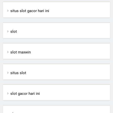
situs slot gacor hari ini
slot
slot maxwin
situs slot
slot gacor hari ini