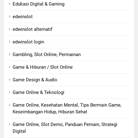
Edukasi Digital & Gaming
edwinslot
edwinslot alternatif
edwinslot login
Gambling, Slot Online, Permainan
Game & Hiburan / Slot Online
Game Design & Audio
Game Online & Teknologi
Game Online, Kesehatan Mental, Tips Bermain Game,
Keseimbangan Hidup, Hiburan Sehat
Game Online, Slot Demo, Panduan Pemain, Strategi
Digital