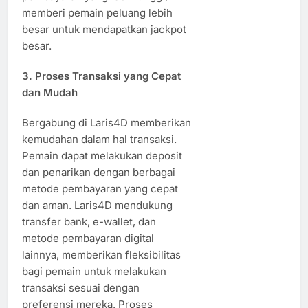
memberi pemain peluang lebih
besar untuk mendapatkan jackpot
besar.
3. Proses Transaksi yang Cepat
dan Mudah
Bergabung di Laris4D memberikan
kemudahan dalam hal transaksi.
Pemain dapat melakukan deposit
dan penarikan dengan berbagai
metode pembayaran yang cepat
dan aman. Laris4D mendukung
transfer bank, e-wallet, dan
metode pembayaran digital
lainnya, memberikan fleksibilitas
bagi pemain untuk melakukan
transaksi sesuai dengan
preferensi mereka. Proses