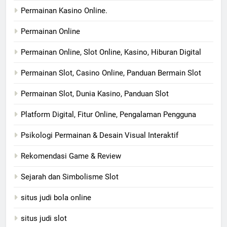
Permainan Kasino Online.
Permainan Online
Permainan Online, Slot Online, Kasino, Hiburan Digital
Permainan Slot, Casino Online, Panduan Bermain Slot
Permainan Slot, Dunia Kasino, Panduan Slot
Platform Digital, Fitur Online, Pengalaman Pengguna
Psikologi Permainan & Desain Visual Interaktif
Rekomendasi Game & Review
Sejarah dan Simbolisme Slot
situs judi bola online
situs judi slot