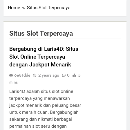
Home
Situs Slot Terpercaya
Situs Slot Terpercaya
Bergabung di Laris4D: Situs
Slot Online Terpercaya
dengan Jackpot Menarik
6e81dde
2 years ago
0
5
mins
Laris4D adalah situs slot online
terpercaya yang menawarkan
jackpot menarik dan peluang besar
untuk meraih cuan. Bergabunglah
sekarang dan nikmati berbagai
permainan slot seru dengan