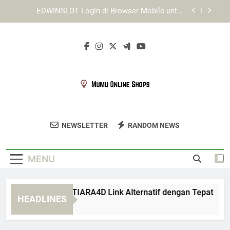
Skip
Panduan Login Edwinslot Resmi untuk Pengguna
to
Aktif
content
Cara Mengatasi Kendala Saat Lebah4D Login
dengan Langkah yang Lebih Praktis
Cara Menyimpan TIARA4D Link Alternatif dengan
Tepat
EDWINSLOT Login di Browser Mobile untuk
Akses yang Lebih Efisien
Panduan Login Edwinslot Resmi untuk Pengguna
Aktif
Mumu Online
Dapatkan Produk Terbaik Dengan Harga
Cara Mengatasi Kendala Saat Lebah4D Login
NEWSLETTER
RANDOM NEWS
Shops
dengan Langkah yang Lebih Praktis
Bersaing Di Mumu Online Shops.
MENU
ra Menyimpan TIARA4D Link Alternatif dengan Tepat
E
HEADLINES
Weeks Ago
1