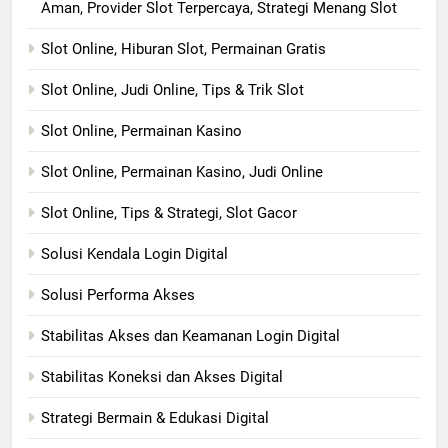
Aman, Provider Slot Terpercaya, Strategi Menang Slot
Slot Online, Hiburan Slot, Permainan Gratis
Slot Online, Judi Online, Tips & Trik Slot
Slot Online, Permainan Kasino
Slot Online, Permainan Kasino, Judi Online
Slot Online, Tips & Strategi, Slot Gacor
Solusi Kendala Login Digital
Solusi Performa Akses
Stabilitas Akses dan Keamanan Login Digital
Stabilitas Koneksi dan Akses Digital
Strategi Bermain & Edukasi Digital