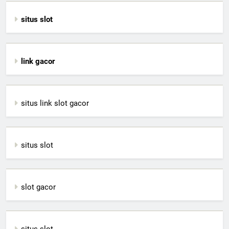
situs slot
link gacor
situs link slot gacor
situs slot
slot gacor
situs slot