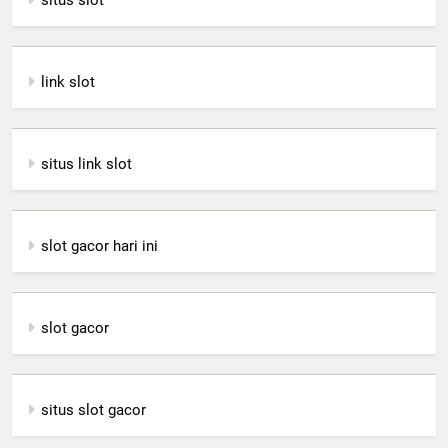
link slot
situs link slot
slot gacor hari ini
slot gacor
situs slot gacor