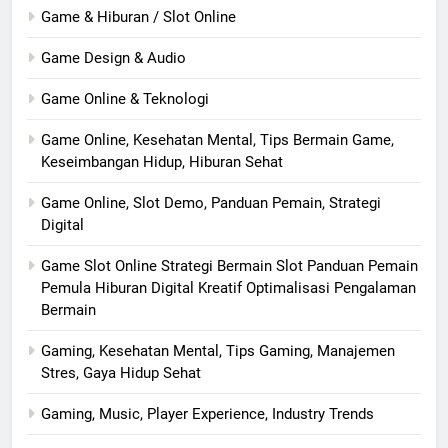
Game & Hiburan / Slot Online
Game Design & Audio
Game Online & Teknologi
Game Online, Kesehatan Mental, Tips Bermain Game,
Keseimbangan Hidup, Hiburan Sehat
Game Online, Slot Demo, Panduan Pemain, Strategi
Digital
Game Slot Online Strategi Bermain Slot Panduan Pemain
Pemula Hiburan Digital Kreatif Optimalisasi Pengalaman
Bermain
Gaming, Kesehatan Mental, Tips Gaming, Manajemen
Stres, Gaya Hidup Sehat
Gaming, Music, Player Experience, Industry Trends