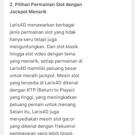
2. Pilihan Permainan Slot dengan
Jackpot Menarik
Laris4D menawarkan berbagai
jenis permainan slot yang tidak
hanya seru tetapi juga
menguntungkan. Dari slot klasik
hingga slot video dengan tema
yang menarik, setiap permainan di
Laris4D memiliki peluang besar
untuk meraih jackpot. Mesin slot
yang tersedia di Laris4D dikenal
dengan RTP (Return to Player)
yang tinggi, yang meningkatkan
peluang pemain untuk menang.
Selain itu, Laris4D juga
menyediakan mesin slot gacor
yang dikenal dengan frekuensi
pembayaran yang lebih tinggi,