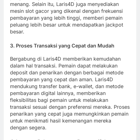
menang. Selain itu, Laris4D juga menyediakan
mesin slot gacor yang dikenal dengan frekuensi
pembayaran yang lebih tinggi, memberi pemain
peluang lebih besar untuk mendapatkan jackpot
besar.
3. Proses Transaksi yang Cepat dan Mudah
Bergabung di Laris4D memberikan kemudahan
dalam hal transaksi. Pemain dapat melakukan
deposit dan penarikan dengan berbagai metode
pembayaran yang cepat dan aman. Laris4D
mendukung transfer bank, e-wallet, dan metode
pembayaran digital lainnya, memberikan
fleksibilitas bagi pemain untuk melakukan
transaksi sesuai dengan preferensi mereka. Proses
penarikan yang cepat juga memungkinkan pemain
untuk menikmati hasil kemenangan mereka
dengan segera.