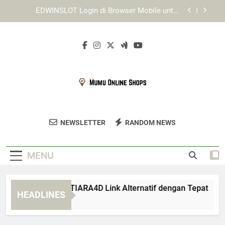
Skip
Panduan Login Edwinslot Resmi untuk Pengguna
to
Aktif
content
Cara Mengatasi Kendala Saat Lebah4D Login
dengan Langkah yang Lebih Praktis
Cara Menyimpan TIARA4D Link Alternatif dengan
Tepat
EDWINSLOT Login di Browser Mobile untuk
Akses yang Lebih Efisien
Panduan Login Edwinslot Resmi untuk Pengguna
Aktif
Mumu Online
Dapatkan Produk Terbaik Dengan Harga
Cara Mengatasi Kendala Saat Lebah4D Login
NEWSLETTER
RANDOM NEWS
Shops
dengan Langkah yang Lebih Praktis
Bersaing Di Mumu Online Shops.
MENU
ra Menyimpan TIARA4D Link Alternatif dengan Tepat
E
HEADLINES
Weeks Ago
1 