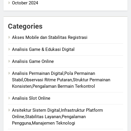
October 2024
Categories
Akses Mobile dan Stabilitas Registrasi
Analisis Game & Edukasi Digital
Analisis Game Online
Analisis Permainan Digital,Pola Permainan
Stabil,Observasi Ritme Putaran,Struktur Permainan
Konsisten,Pengalaman Bermain Terkontrol
Analisis Slot Online
Arsitektur Sistem Digital,Infrastruktur Platform
Online,Stabilitas Layanan,Pengalaman
Pengguna,Manajemen Teknologi