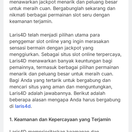
menawarkan jackpot menarik dan peluang besar
untuk meraih cuan. Bergabunglah sekarang dan
nikmati berbagai permainan slot seru dengan
keamanan terjamin.
Laris4D telah menjadi pilihan utama para
penggemar slot online yang ingin merasakan
sensasi bermain dengan jackpot yang
menggiurkan. Sebagai situs slot online terpercaya,
Laris4D menawarkan banyak keuntungan bagi
pemainnya, termasuk berbagai pilihan permainan
menarik dan peluang besar untuk meraih cuan.
Bagi Anda yang tertarik untuk bergabung dan
mencari situs yang aman dan menguntungkan,
Laris4D adalah jawabannya. Berikut adalah
beberapa alasan mengapa Anda harus bergabung
di
laris4d
.
1. Keamanan dan Kepercayaan yang Terjamin
Laris4D memprioritaskan keamanan dan