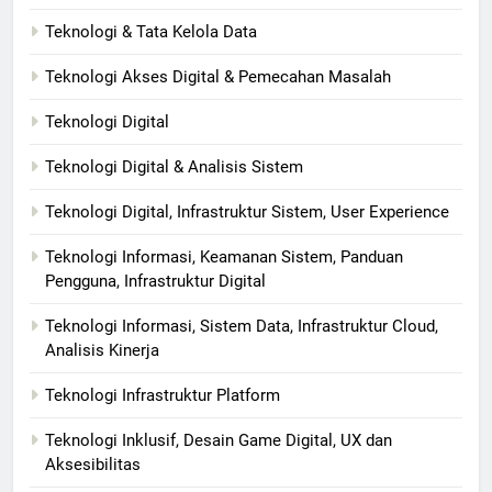
Teknologi & Tata Kelola Data
Teknologi Akses Digital & Pemecahan Masalah
Teknologi Digital
Teknologi Digital & Analisis Sistem
Teknologi Digital, Infrastruktur Sistem, User Experience
Teknologi Informasi, Keamanan Sistem, Panduan
Pengguna, Infrastruktur Digital
Teknologi Informasi, Sistem Data, Infrastruktur Cloud,
Analisis Kinerja
Teknologi Infrastruktur Platform
Teknologi Inklusif, Desain Game Digital, UX dan
Aksesibilitas