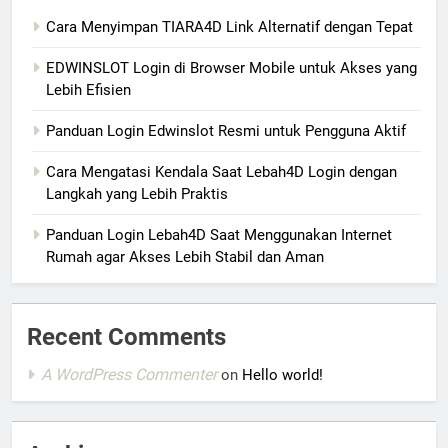
Cara Menyimpan TIARA4D Link Alternatif dengan Tepat
EDWINSLOT Login di Browser Mobile untuk Akses yang
Lebih Efisien
Panduan Login Edwinslot Resmi untuk Pengguna Aktif
Cara Mengatasi Kendala Saat Lebah4D Login dengan
Langkah yang Lebih Praktis
Panduan Login Lebah4D Saat Menggunakan Internet
Rumah agar Akses Lebih Stabil dan Aman
Recent Comments
A WordPress Commenter
on
Hello world!