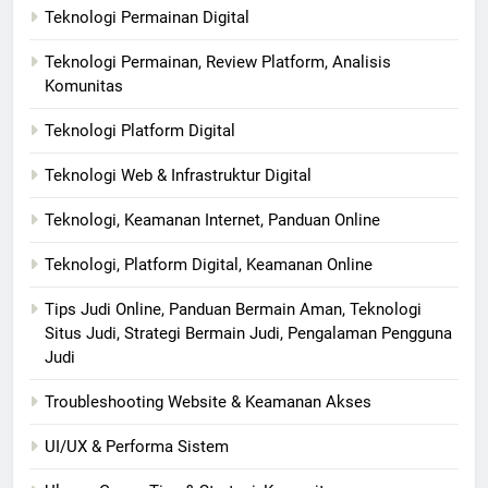
Teknologi Permainan Digital
Teknologi Permainan, Review Platform, Analisis
Komunitas
Teknologi Platform Digital
Teknologi Web & Infrastruktur Digital
Teknologi, Keamanan Internet, Panduan Online
Teknologi, Platform Digital, Keamanan Online
Tips Judi Online, Panduan Bermain Aman, Teknologi
Situs Judi, Strategi Bermain Judi, Pengalaman Pengguna
Judi
Troubleshooting Website & Keamanan Akses
UI/UX & Performa Sistem