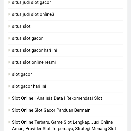
situs judi slot gacor
situs judi slot online3
situs slot
situs slot gacor
situs slot gacor hari ini
situs slot online resmi
slot gacor
slot gacor hari ini
Slot Online | Analisis Data | Rekomendasi Slot
Slot Online Slot Gacor Panduan Bermain
Slot Online Terbaru, Game Slot Lengkap, Judi Online
Aman, Provider Slot Terpercaya, Strategi Menang Slot