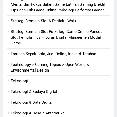
Mental dan Fokus dalam Game Latihan Gaming Efektif
Tips dan Trik Game Online Psikologi Performa Gamer
Strategi Bermain Slot & Perilaku Waktu
Strategi Bermain Slot Psikologi Game Online Panduan
Slot Pemula Tips Hiburan Digital Manajemen Modal
Game
Taruhan Sepak Bola, Judi Online, Industri Taruhan
Technology > Gaming Topics > Open-World &
Environmental Design
Teknologi
Teknologi & Budaya Digital
Teknologi & Data Digital
Teknologi & Desain Antarmuka