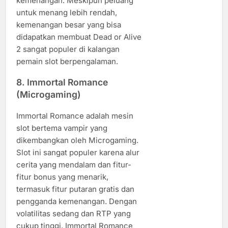
kemenangan. Meskipun peluang
untuk menang lebih rendah,
kemenangan besar yang bisa
didapatkan membuat Dead or Alive
2 sangat populer di kalangan
pemain slot berpengalaman.
8.
Immortal Romance
(Microgaming)
Immortal Romance adalah mesin
slot bertema vampir yang
dikembangkan oleh Microgaming.
Slot ini sangat populer karena alur
cerita yang mendalam dan fitur-
fitur bonus yang menarik,
termasuk fitur putaran gratis dan
pengganda kemenangan. Dengan
volatilitas sedang dan RTP yang
cukup tinggi, Immortal Romance