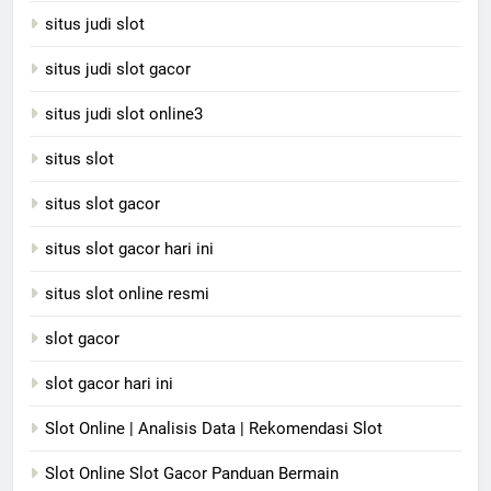
situs judi slot
situs judi slot gacor
situs judi slot online3
situs slot
situs slot gacor
situs slot gacor hari ini
situs slot online resmi
slot gacor
slot gacor hari ini
Slot Online | Analisis Data | Rekomendasi Slot
Slot Online Slot Gacor Panduan Bermain