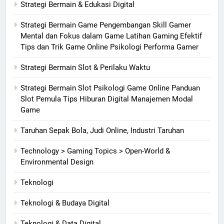
Strategi Bermain & Edukasi Digital
Strategi Bermain Game Pengembangan Skill Gamer
Mental dan Fokus dalam Game Latihan Gaming Efektif
Tips dan Trik Game Online Psikologi Performa Gamer
Strategi Bermain Slot & Perilaku Waktu
Strategi Bermain Slot Psikologi Game Online Panduan
Slot Pemula Tips Hiburan Digital Manajemen Modal
Game
Taruhan Sepak Bola, Judi Online, Industri Taruhan
Technology > Gaming Topics > Open-World &
Environmental Design
Teknologi
Teknologi & Budaya Digital
Teknologi & Data Digital