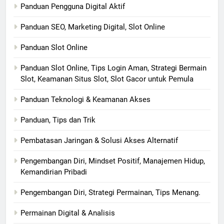
Panduan Pengguna Digital Aktif
Panduan SEO, Marketing Digital, Slot Online
Panduan Slot Online
Panduan Slot Online, Tips Login Aman, Strategi Bermain
Slot, Keamanan Situs Slot, Slot Gacor untuk Pemula
Panduan Teknologi & Keamanan Akses
Panduan, Tips dan Trik
Pembatasan Jaringan & Solusi Akses Alternatif
Pengembangan Diri, Mindset Positif, Manajemen Hidup,
Kemandirian Pribadi
Pengembangan Diri, Strategi Permainan, Tips Menang.
Permainan Digital & Analisis