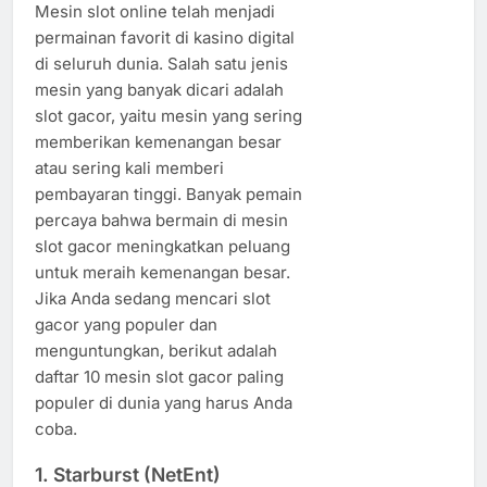
Mesin slot online telah menjadi
permainan favorit di kasino digital
di seluruh dunia. Salah satu jenis
mesin yang banyak dicari adalah
slot gacor, yaitu mesin yang sering
memberikan kemenangan besar
atau sering kali memberi
pembayaran tinggi. Banyak pemain
percaya bahwa bermain di mesin
slot gacor meningkatkan peluang
untuk meraih kemenangan besar.
Jika Anda sedang mencari slot
gacor yang populer dan
menguntungkan, berikut adalah
daftar 10 mesin slot gacor paling
populer di dunia yang harus Anda
coba.
1.
Starburst (NetEnt)