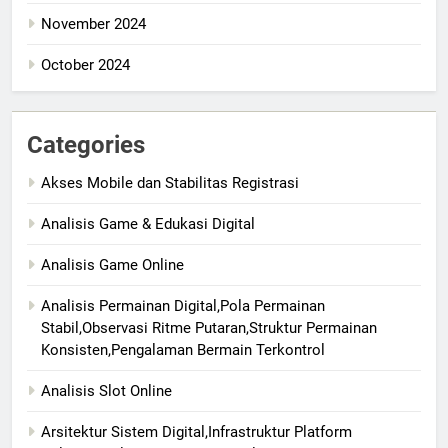
November 2024
October 2024
Categories
Akses Mobile dan Stabilitas Registrasi
Analisis Game & Edukasi Digital
Analisis Game Online
Analisis Permainan Digital,Pola Permainan
Stabil,Observasi Ritme Putaran,Struktur Permainan
Konsisten,Pengalaman Bermain Terkontrol
Analisis Slot Online
Arsitektur Sistem Digital,Infrastruktur Platform