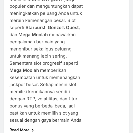
populer dan menguntungkan dapat
meningkatkan peluang Anda untuk
meraih kemenangan besar. Slot
seperti
Starburst
,
Gonzo’s Quest
,
dan
Mega Moolah
menawarkan
pengalaman bermain yang
menghibur sekaligus peluang
untuk menang lebih sering.
Sementara slot progresif seperti
Mega Moolah
memberikan
kesempatan untuk memenangkan
jackpot besar. Setiap mesin slot
memiliki keunikannya sendiri,
dengan RTP, volatilitas, dan fitur
bonus yang berbeda-beda, jadi
pastikan untuk memilih slot yang
sesuai dengan gaya bermain Anda.
Read More