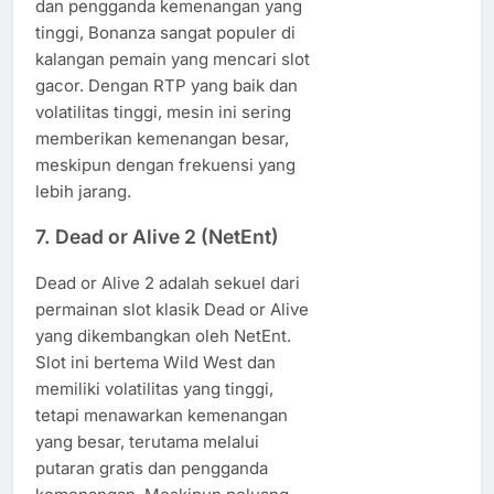
dan pengganda kemenangan yang
tinggi, Bonanza sangat populer di
kalangan pemain yang mencari slot
gacor. Dengan RTP yang baik dan
volatilitas tinggi, mesin ini sering
memberikan kemenangan besar,
meskipun dengan frekuensi yang
lebih jarang.
7.
Dead or Alive 2 (NetEnt)
Dead or Alive 2 adalah sekuel dari
permainan slot klasik Dead or Alive
yang dikembangkan oleh NetEnt.
Slot ini bertema Wild West dan
memiliki volatilitas yang tinggi,
tetapi menawarkan kemenangan
yang besar, terutama melalui
putaran gratis dan pengganda