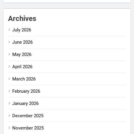
Archives
July 2026
June 2026
May 2026
April 2026
March 2026
February 2026
January 2026
December 2025
November 2025