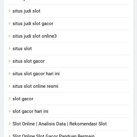
situs judi slot
situs judi slot gacor
situs judi slot online3
situs slot
situs slot gacor
situs slot gacor hari ini
situs slot online resmi
slot gacor
slot gacor hari ini
Slot Online | Analisis Data | Rekomendasi Slot
Slot Online Slot Gacor Panduan Bermain