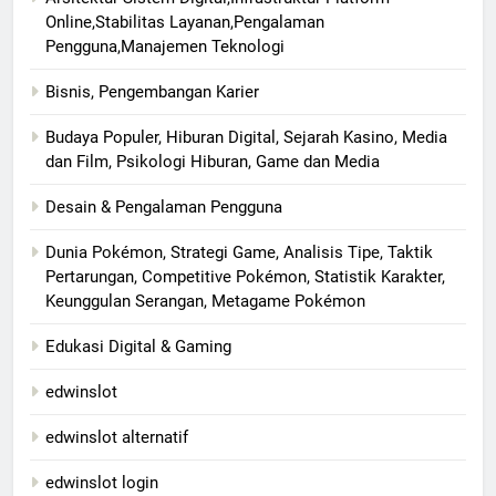
Online,Stabilitas Layanan,Pengalaman
Pengguna,Manajemen Teknologi
Bisnis, Pengembangan Karier
Budaya Populer, Hiburan Digital, Sejarah Kasino, Media
dan Film, Psikologi Hiburan, Game dan Media
Desain & Pengalaman Pengguna
Dunia Pokémon, Strategi Game, Analisis Tipe, Taktik
Pertarungan, Competitive Pokémon, Statistik Karakter,
Keunggulan Serangan, Metagame Pokémon
Edukasi Digital & Gaming
edwinslot
edwinslot alternatif
edwinslot login