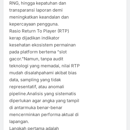
RNG, hingga kepatuhan dan
transparansi laporan demi
meningkatkan keandalan dan
kepercayaan pengguna.
Rasio Return To Player (RTP)
kerap dijadikan indikator
kesehatan ekosistem permainan
pada platform bertema “slot
gacor.”Namun, tanpa audit
teknologi yang memadai, nilai RTP
mudah disalahpahami akibat bias
data, sampling yang tidak
representatif, atau anomali
pipeline.Analisis yang sistematis
diperlukan agar angka yang tampil
di antarmuka benar-benar
mencerminkan performa aktual di
lapangan.
Langkah pertama adalah