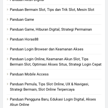
Panduan Bermain Slot, Tips dan Trik Slot, Mesin Slot
Panduan Game
Panduan Game, Hiburan Digital, Strategi Permainan
Panduan Horas88
Panduan Login Browser dan Keamanan Akses
Panduan Login Online, Keamanan Akun Slot, Tips
Bermain Slot, Optimasi Akses Situs, Strategi Login Cepat
Panduan Mobile Access
Panduan Pemula, Tips Slot Online, UX & Navigasi,
Strategi Bermain, Slot Online Terpercaya
Panduan Pengguna Baru, Edukasi Login Digital, Akses
Akun Online