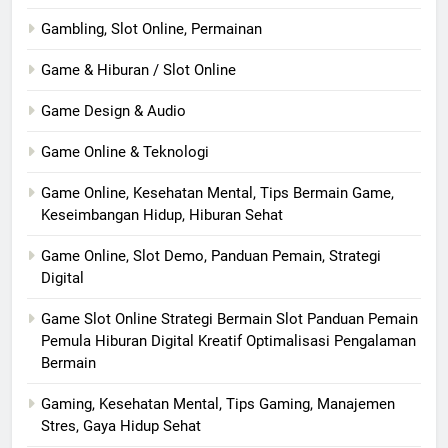
Gambling, Slot Online, Permainan
Game & Hiburan / Slot Online
Game Design & Audio
Game Online & Teknologi
Game Online, Kesehatan Mental, Tips Bermain Game,
Keseimbangan Hidup, Hiburan Sehat
Game Online, Slot Demo, Panduan Pemain, Strategi
Digital
Game Slot Online Strategi Bermain Slot Panduan Pemain
Pemula Hiburan Digital Kreatif Optimalisasi Pengalaman
Bermain
Gaming, Kesehatan Mental, Tips Gaming, Manajemen
Stres, Gaya Hidup Sehat