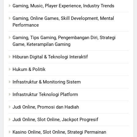
Gaming, Music, Player Experience, Industry Trends
Gaming, Online Games, Skill Development, Mental
Performance
Gaming, Tips Gaming, Pengembangan Diri, Strategi
Game, Keterampilan Gaming
Hiburan Digital & Teknologi Interaktif
Hukum & Politik
Infrastruktur & Monitoring Sistem
Infrastruktur Teknologi Platform
Judi Online, Promosi dan Hadiah
Judi Online, Slot Online, Jackpot Progresif
Kasino Online, Slot Online, Strategi Permainan