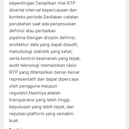
kepentingan.Tampilkan nilai RTP
disertai interval kepercayaan dan
konteks periode.Sediakan catatan
perubahan saat ada penyesuaian
definisi atau perbaikan
pipeline.Dengan disiplin definisi,
arsitektur data yang dapat diaudit,
metodologi statistik yang ketat,
serta kontrol keamanan yang tepat,
audit teknologi memastikan rasio
RTP yang ditampilkan benar-benar
representatif dan dapat dipercaya
oleh pengguna maupun
regulator.Hasilnya adalah
transparansi yang lebih tinggi,
keputusan yang lebih tepat, dan
reputasi platform yang semakin
kuat.