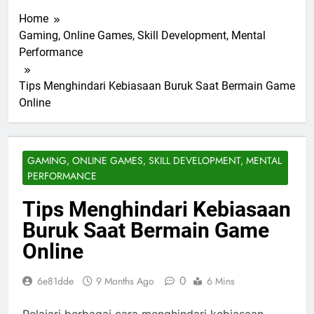
Home
Gaming, Online Games, Skill Development, Mental
Performance
Tips Menghindari Kebiasaan Buruk Saat Bermain Game
Online
GAMING, ONLINE GAMES, SKILL DEVELOPMENT, MENTAL
PERFORMANCE
Tips Menghindari Kebiasaan
Buruk Saat Bermain Game
Online
0
6e81dde
9 Months Ago
6 Mins