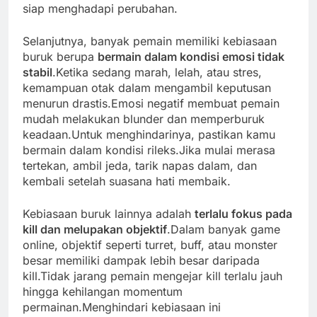
siap menghadapi perubahan.
Selanjutnya, banyak pemain memiliki kebiasaan
buruk berupa
bermain dalam kondisi emosi tidak
stabil
.Ketika sedang marah, lelah, atau stres,
kemampuan otak dalam mengambil keputusan
menurun drastis.Emosi negatif membuat pemain
mudah melakukan blunder dan memperburuk
keadaan.Untuk menghindarinya, pastikan kamu
bermain dalam kondisi rileks.Jika mulai merasa
tertekan, ambil jeda, tarik napas dalam, dan
kembali setelah suasana hati membaik.
Kebiasaan buruk lainnya adalah
terlalu fokus pada
kill dan melupakan objektif
.Dalam banyak game
online, objektif seperti turret, buff, atau monster
besar memiliki dampak lebih besar daripada
kill.Tidak jarang pemain mengejar kill terlalu jauh
hingga kehilangan momentum
permainan.Menghindari kebiasaan ini