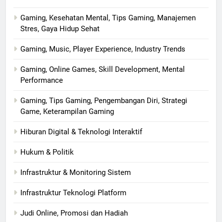
Gaming, Kesehatan Mental, Tips Gaming, Manajemen
Stres, Gaya Hidup Sehat
Gaming, Music, Player Experience, Industry Trends
Gaming, Online Games, Skill Development, Mental
Performance
Gaming, Tips Gaming, Pengembangan Diri, Strategi
Game, Keterampilan Gaming
Hiburan Digital & Teknologi Interaktif
Hukum & Politik
Infrastruktur & Monitoring Sistem
Infrastruktur Teknologi Platform
Judi Online, Promosi dan Hadiah