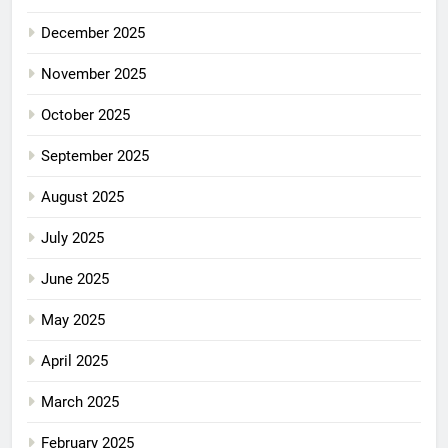
December 2025
November 2025
October 2025
September 2025
August 2025
July 2025
June 2025
May 2025
April 2025
March 2025
February 2025