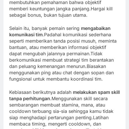
membutuhkan pemahaman bahwa objektif
memberi keuntungan jangka panjang.Hargai kill
sebagai bonus, bukan tujuan utama.
Selain itu, banyak pemain sering
mengabaikan
komunikasi tim
.Padahal komunikasi sederhana
seperti memberikan tanda posisi musuh, meminta
bantuan, atau memberikan informasi objektif
dapat mengubah jalannya permainan.Tidak
berkomunikasi membuat strategi tim berantakan
dan peluang kemenangan menurun.Biasakan
menggunakan ping atau chat dengan sopan dan
fungsional untuk membantu koordinasi tim.
Kebiasaan berikutnya adalah
melakukan spam skill
tanpa perhitungan
.Menggunakan skill secara
sembarangan membuat stamina, mana, atau
cooldown terbuang sia-sia sehingga kamu tidak
siap menghadapi pertarungan penting.Latihan
membaca timing, mengerti cooldown, dan