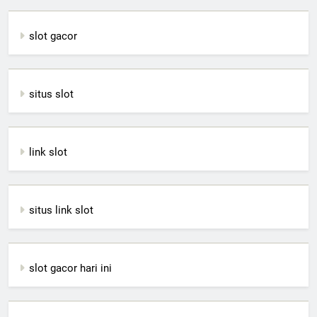
slot gacor
situs slot
link slot
situs link slot
slot gacor hari ini