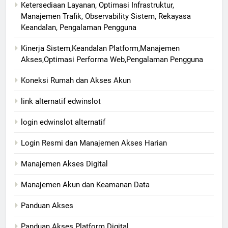
Ketersediaan Layanan, Optimasi Infrastruktur,
Manajemen Trafik, Observability Sistem, Rekayasa
Keandalan, Pengalaman Pengguna
Kinerja Sistem,Keandalan Platform,Manajemen
Akses,Optimasi Performa Web,Pengalaman Pengguna
Koneksi Rumah dan Akses Akun
link alternatif edwinslot
login edwinslot alternatif
Login Resmi dan Manajemen Akses Harian
Manajemen Akses Digital
Manajemen Akun dan Keamanan Data
Panduan Akses
Panduan Akses Platform Digital