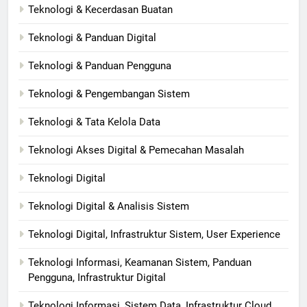
Teknologi & Kecerdasan Buatan
Teknologi & Panduan Digital
Teknologi & Panduan Pengguna
Teknologi & Pengembangan Sistem
Teknologi & Tata Kelola Data
Teknologi Akses Digital & Pemecahan Masalah
Teknologi Digital
Teknologi Digital & Analisis Sistem
Teknologi Digital, Infrastruktur Sistem, User Experience
Teknologi Informasi, Keamanan Sistem, Panduan
Pengguna, Infrastruktur Digital
Teknologi Informasi, Sistem Data, Infrastruktur Cloud,