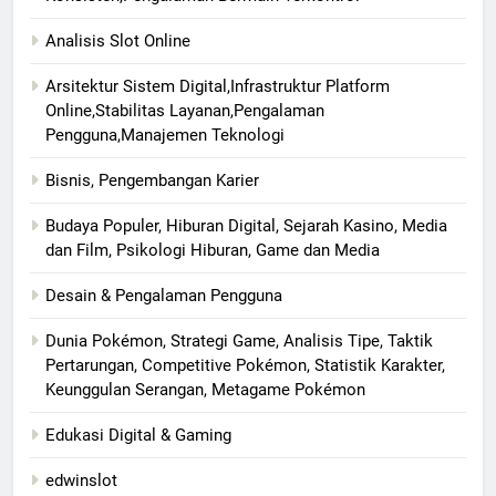
Analisis Slot Online
Arsitektur Sistem Digital,Infrastruktur Platform
Online,Stabilitas Layanan,Pengalaman
Pengguna,Manajemen Teknologi
Bisnis, Pengembangan Karier
Budaya Populer, Hiburan Digital, Sejarah Kasino, Media
dan Film, Psikologi Hiburan, Game dan Media
Desain & Pengalaman Pengguna
Dunia Pokémon, Strategi Game, Analisis Tipe, Taktik
Pertarungan, Competitive Pokémon, Statistik Karakter,
Keunggulan Serangan, Metagame Pokémon
Edukasi Digital & Gaming
edwinslot