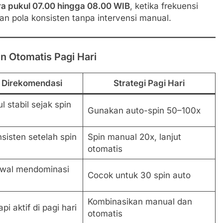
ara pukul 07.00 hingga 08.00 WIB
, ketika frekuensi
n pola konsisten tanpa intervensi manual.
n Otomatis Pagi Hari
 Direkomendasi
Strategi Pagi Hari
 stabil sejak spin
Gunakan auto-spin 50–100x
sisten setelah spin
Spin manual 20x, lanjut
otomatis
 awal mendominasi
Cocok untuk 30 spin auto
Kombinasikan manual dan
api aktif di pagi hari
otomatis