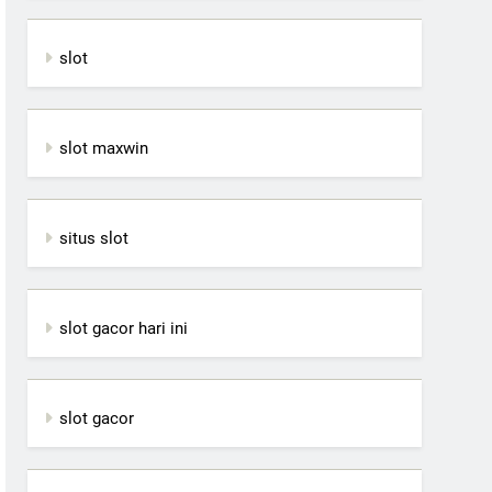
slot
slot maxwin
situs slot
slot gacor hari ini
slot gacor