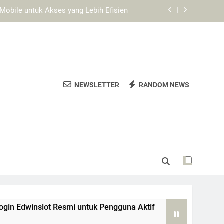
obile untuk Akses yang Lebih Efisien
Edwinslot Resmi untuk Pengguna Aktif
in dengan Langkah yang Lebih Praktis
TIARA4D Link Alternatif dengan Tepat
NEWSLETTER
RANDOM NEWS
obile untuk Akses yang Lebih Efisien
Edwinslot Resmi untuk Pengguna Aktif
in dengan Langkah yang Lebih Praktis
ot Resmi untuk Pengguna Aktif
Cara Mengatasi Kendala
2 Months Ago