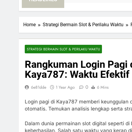
Home
Strategi Bermain Slot & Perilaku Waktu
STRATEGI BERMAIN SLOT & PERILAKU WAKTU
Rangkuman Login Pagi d
Kaya787: Waktu Efektif 
0
6e81dde
1 Year Ago
6 Mins
Login pagi di Kaya787 memberi keunggulan da
otomatis. Temukan analisis lengkap serta st
Dalam dunia permainan slot digital seperti di
keberhasilan. Salah satu waktu yang kerap 