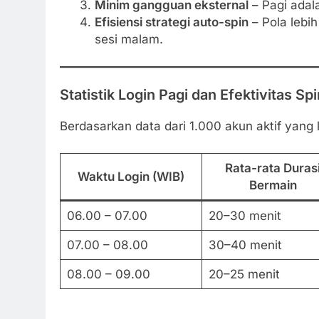
Minim gangguan eksternal
– Pagi adal
Efisiensi strategi auto-spin
– Pola lebih
sesi malam.
Statistik Login Pagi dan Efektivitas Sp
Berdasarkan data dari 1.000 akun aktif yang 
Rata-rata Duras
Waktu Login (WIB)
Bermain
06.00 – 07.00
20–30 menit
07.00 – 08.00
30–40 menit
08.00 – 09.00
20–25 menit