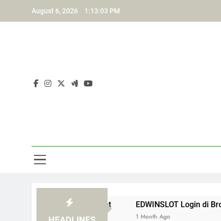
Skip
August 6, 2026
1:13:04 PM
to
content
Mum
Dapatkan 
natif dengan Tepat
EDWINSLOT Login di Browser Mobile 
1 Month Ago
HEADLINES