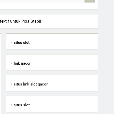
ktif untuk Pola Stabil
situs slot
link gacor
situs link slot gacor
situs slot