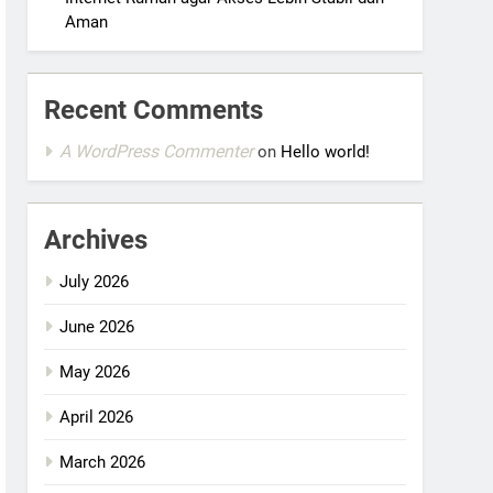
Aman
Recent Comments
A WordPress Commenter
on
Hello world!
Archives
July 2026
June 2026
May 2026
April 2026
March 2026