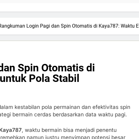
Rangkuman Login Pagi dan Spin Otomatis di Kaya787: Waktu Efe
an Spin Otomatis di
untuk Pola Stabil
lam kestabilan pola permainan dan efektivitas spin
rategi bermain cerdas berdasarkan data waktu pagi.
Kaya787
, waktu bermain bisa menjadi penentu
diremehkan namun justru menyimpan potensi besar