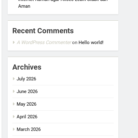
Aman
Recent Comments
A WordPress Commenter
on
Hello world!
Archives
July 2026
June 2026
May 2026
April 2026
March 2026