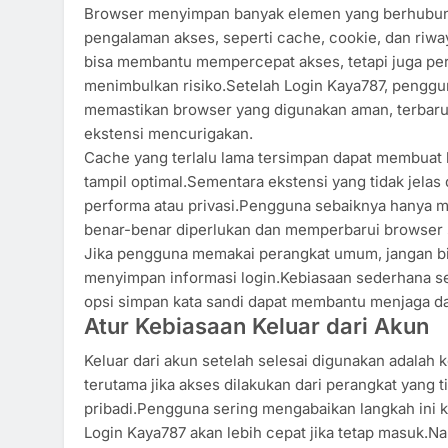
Browser menyimpan banyak elemen yang berhubu
pengalaman akses, seperti cache, cookie, dan riway
bisa membantu mempercepat akses, tetapi juga perl
menimbulkan risiko.Setelah Login Kaya787, penggu
memastikan browser yang digunakan aman, terbaru,
ekstensi mencurigakan.
Cache yang terlalu lama tersimpan dapat membuat 
tampil optimal.Sementara ekstensi yang tidak jela
performa atau privasi.Pengguna sebaiknya hanya 
benar-benar diperlukan dan memperbarui browser 
Jika pengguna memakai perangkat umum, jangan b
menyimpan informasi login.Kebiasaan sederhana se
opsi simpan kata sandi dapat membantu menjaga da
Atur Kebiasaan Keluar dari Akun
Keluar dari akun setelah selesai digunakan adalah 
terutama jika akses dilakukan dari perangkat yang 
pribadi.Pengguna sering mengabaikan langkah ini 
Login Kaya787 akan lebih cepat jika tetap masuk.