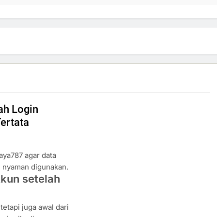
ah Login
ertata
aya787 agar data
n nyaman digunakan.
kun setelah
etapi juga awal dari