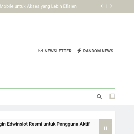
obile untuk Akses yang Lebih Efisien
Edwinslot Resmi untuk Pengguna Aktif
in dengan Langkah yang Lebih Praktis
TIARA4D Link Alternatif dengan Tepat
NEWSLETTER
RANDOM NEWS
obile untuk Akses yang Lebih Efisien
Edwinslot Resmi untuk Pengguna Aktif
in dengan Langkah yang Lebih Praktis
 Resmi untuk Pengguna Aktif
Cara Mengatasi Kendala S
2 Months Ago