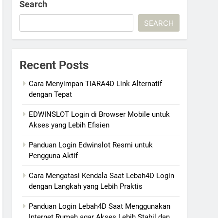
Search
SEARCH
Recent Posts
Cara Menyimpan TIARA4D Link Alternatif
dengan Tepat
EDWINSLOT Login di Browser Mobile untuk
Akses yang Lebih Efisien
Panduan Login Edwinslot Resmi untuk
Pengguna Aktif
Cara Mengatasi Kendala Saat Lebah4D Login
dengan Langkah yang Lebih Praktis
Panduan Login Lebah4D Saat Menggunakan
Internet Rumah agar Akses Lebih Stabil dan