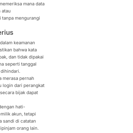
 memeriksa mana data
 atau
i tanpa mengurangi
erius
g dalam keamanan
stikan bahwa kata
ak, dan tidak dipakai
na seperti tanggal
dihindari.
ka merasa pernah
 login dari perangkat
secara bijak dapat
dengan hati-
ilik akun, tetapi
 sandi di catatan
ipinjam orang lain.