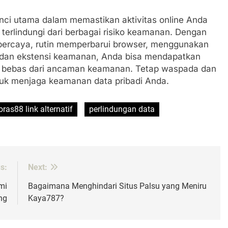
i utama dalam memastikan aktivitas online Anda
 terlindungi dari berbagai risiko keamanan. Dengan
rpercaya, rutin memperbarui browser, menggunakan
dan ekstensi keamanan, Anda bisa mendapatkan
 bebas dari ancaman keamanan. Tetap waspada dan
tuk menjaga keamanan data pribadi Anda.
ras88 link alternatif
perlindungan data
s:
Next:
mi
Bagaimana Menghindari Situs Palsu yang Meniru
ng
Kaya787?