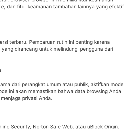
re, dan fitur keamanan tambahan lainnya yang efektif
ersi terbaru. Pembaruan rutin ini penting karena
yang dirancang untuk melindungi pengguna dari
n
utama dari perangkat umum atau publik, aktifkan mode
ode ini akan memastikan bahwa data browsing Anda
 menjaga privasi Anda.
ine Security, Norton Safe Web, atau uBlock Origin.