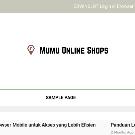
EDWINSLOT Login di Browser M
Panduan Login 
Cara Mengatasi Kendala Saat Lebah4D Log
Cara Menyimpan 
EDWINSLOT Login di Browser M
Panduan Login 
u Online Shops
Produk Terbaik Dengan Harga Bersaing Di Mumu Online Shops.
Cara Mengatasi Kendala Saat Lebah4D Log
SAMPLE PAGE
 untuk Akses yang Lebih Efisien
Panduan Login Edwinsl
2 Months Ago