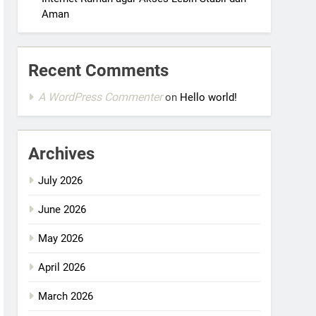
Aman
Recent Comments
A WordPress Commenter
on
Hello world!
Archives
July 2026
June 2026
May 2026
April 2026
March 2026