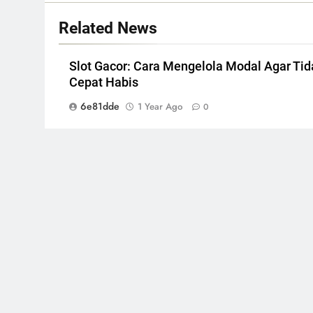
Related News
Slot Gacor: Cara Mengelola Modal Agar Tid
Cepat Habis
6e81dde
1 Year Ago
0