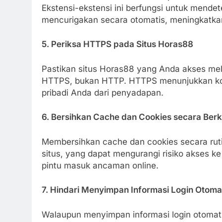
Ekstensi-ekstensi ini berfungsi untuk mende
mencurigakan secara otomatis, meningkatka
5. Periksa HTTPS pada Situs Horas88
Pastikan situs Horas88 yang Anda akses melal
HTTPS, bukan HTTP. HTTPS menunjukkan kone
pribadi Anda dari penyadapan.
6. Bersihkan Cache dan Cookies secara Berk
Membersihkan cache dan cookies secara rut
situs, yang dapat mengurangi risiko akses k
pintu masuk ancaman online.
7. Hindari Menyimpan Informasi Login Otoma
Walaupun menyimpan informasi login otomati