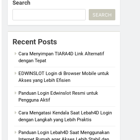
Search
SEARCH
Recent Posts
Cara Menyimpan TIARA4D Link Alternatif
dengan Tepat
EDWINSLOT Login di Browser Mobile untuk
Akses yang Lebih Efisien
Panduan Login Edwinslot Resmi untuk
Pengguna Aktif
Cara Mengatasi Kendala Saat Lebah4D Login
dengan Langkah yang Lebih Praktis
Panduan Login Lebah4D Saat Menggunakan
Internet Rumah agar Akses Lebih Stabil dan