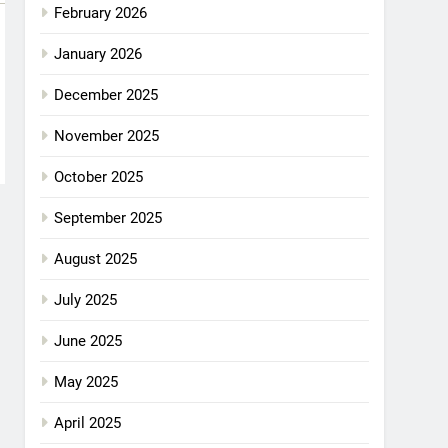
February 2026
January 2026
December 2025
November 2025
October 2025
September 2025
August 2025
July 2025
June 2025
May 2025
April 2025